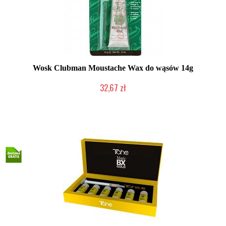
Wosk Clubman Moustache Wax do wąsów 14g
32,67 zł
Duża ilość (wysyłka w 24h)