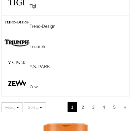
Tigi
Trend-Design
Triumph
Y.S. PARK
Zew
1
2
3
4
5
»