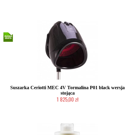
W magazynie producenta
Suszarka Ceriotti MEC 4V Tormalina P01 black wersja
stojąca
1 825,00 zł
2-5 dni roboczych