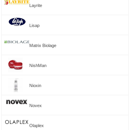
Layrite
Lisap
Matrix Biolage
NishMan
Nioxin
Novex
Olaplex