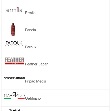
Ermila
Fanola
Farouk
Feather Japan
Fripac Medis
Gabbiano