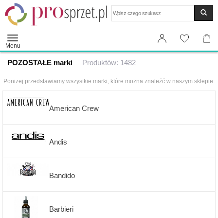
Wyszukaj
Menu
POZOSTAŁE marki
Produktów: 1482
Poniżej przedstawiamy wszystkie marki, które można znaleźć w naszym sklepie:
American Crew
Andis
Bandido
Barbieri