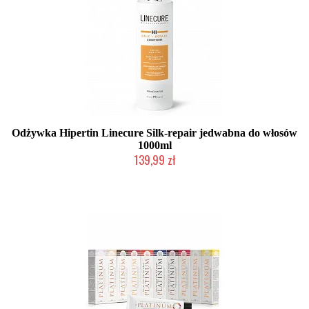
Odżywka Hipertin Linecure Silk-repair jedwabna do włosów
1000ml
139,99 zł
Duża ilość (wysyłka w 24h)