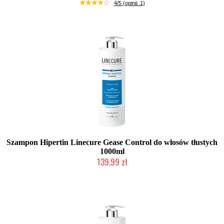
Duża ilość (wysyłka w 24h)
4/5 (opinii: 1)
Szampon Hipertin Linecure Gease Control do włosów tłustych
1000ml
139,99 zł
Duża ilość (wysyłka w 24h)