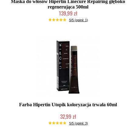
Maska do włosów Hipertin Linecure Repairing głęboko
regenerująca 500ml
139,99 zł
Duża ilość (wysyłka w 24h)
5/5 (opinii: 1)
Farba Hipertin Utopik koloryzacja trwała 60ml
32,99 zł
Duża ilość (wysyłka w 24h)
5/5 (opinii: 3)