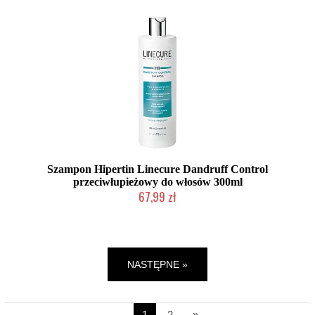
Szampon Hipertin Linecure Dandruff Control
przeciwłupieżowy do włosów 300ml
67,99 zł
Duża ilość (wysyłka w 24h)
NASTĘPNE »
1
2
»