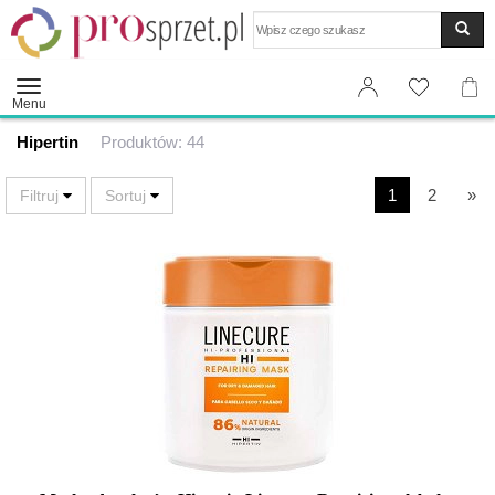
Wyszukaj
Menu
Hipertin
Produktów: 44
1
2
»