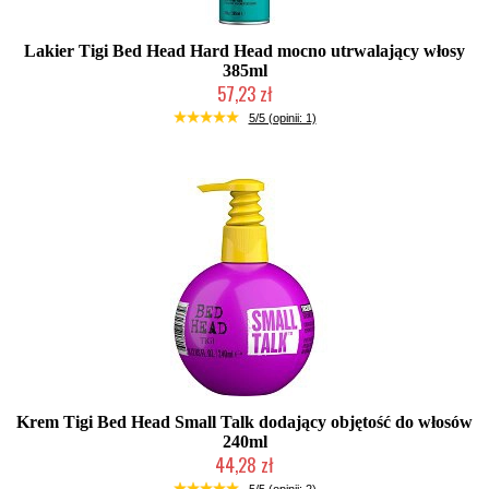
Lakier Tigi Bed Head Hard Head mocno utrwalający włosy
385ml
57,23 zł
Chwilowo niedostępny
5/5 (opinii: 1)
Krem Tigi Bed Head Small Talk dodający objętość do włosów
240ml
44,28 zł
Chwilowo niedostępny