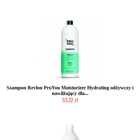
Szampon Revlon ProYou Moisturizer Hydrating odżywczy i
nawilżający dla...
53,32 zł
Duża ilość (wysyłka w 24h)