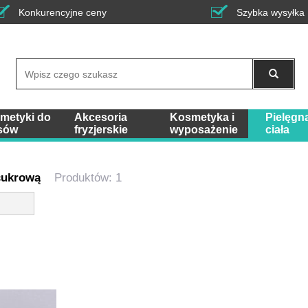
Konkurencyjne ceny
Szybka wysyłka
Wyszukaj
metyki do
Akcesoria
Kosmetyka i
Pielęgn
sów
fryzjerskie
wyposażenie
ciała
 cukrową
Produktów: 1