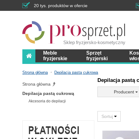
20 tys. produktów w ofercie
Sklep fryzjersko-kosmetyczny
Meble
Sprzęt
Kos
fryzjerskie
fryzjerski
wło
Strona główna
Depilacja pastą cukrową
Depilacja pastą
Strona główna
Producent
Depilacja pastą cukrową
Akcesoria do depilacji