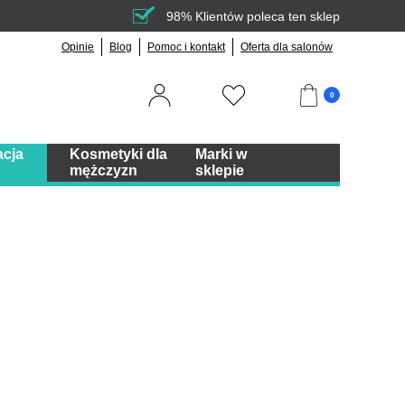
98% Klientów poleca ten sklep
Opinie
Blog
Pomoc i kontakt
Oferta dla salonów
0
acja
Kosmetyki dla
Marki w
mężczyzn
sklepie