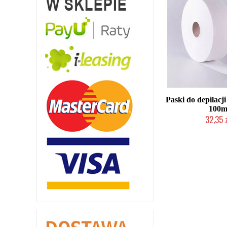
Paski do depilacj
100
32,35 
Mała ilość (wysy