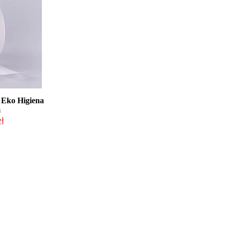
i Eko Higiena
m
zł
łka w 24h)