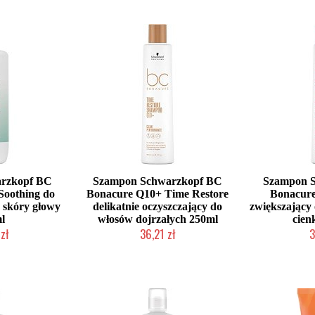
rzkopf BC
Szampon Schwarzkopf BC
Szampon 
Soothing do
Bonacure Q10+ Time Restore
Bonacure
j skóry głowy
delikatnie oczyszczający do
zwiększający
l
włosów dojrzałych 250ml
cien
zł
36,21 zł
3
łka w 24h)
Duża ilość (wysyłka w 24h)
Duża iloś