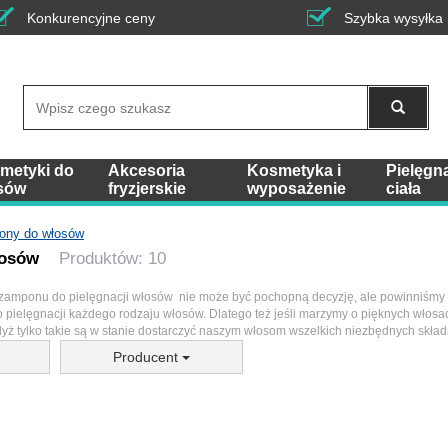
Konkurencyjne ceny
Szybka wysyłka
Wyszukaj
metyki do
Akcesoria
Kosmetyka i
Pielęgn
sów
fryzjerskie
wyposażenie
ciała
ny do włosów
łosów
Produktów: 10
mponu do pielęgnacji włosów nie może być pochopną decyzję, ale powinniśmy nad
 pielęgnacji każdego rodzaju włosów. Dlatego też jeśli marzymy o pięknych włos
yż tylko takie są w stanie dostarczyć naszym włosom wszelkich niezbędnych skł
Producent