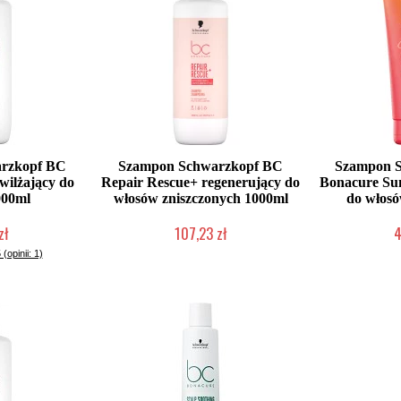
rzkopf BC
Szampon Schwarzkopf BC
Szampon 
wilżający do
Repair Rescue+ regenerujący do
Bonacure Sun
000ml
włosów zniszczonych 1000ml
do włosó
zł
107,23 zł
4
dostępny
Chwilowo niedostępny
Chwilow
 (opinii: 1)