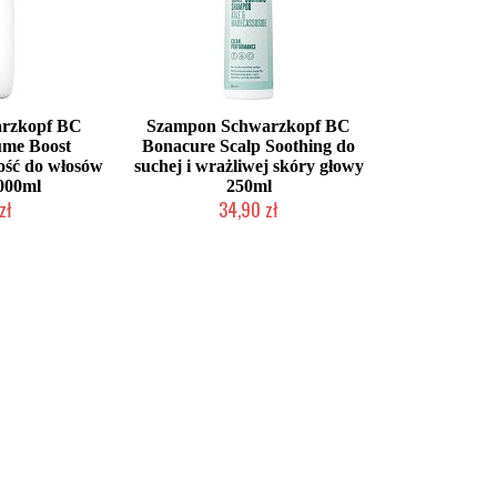
rzkopf BC
Szampon Schwarzkopf BC
ume Boost
Bonacure Scalp Soothing do
ość do włosów
suchej i wrażliwej skóry głowy
1000ml
250ml
zł
34,90 zł
dostępny
Chwilowo niedostępny