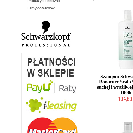
Produkty techniczne
Farby do włosów
Szampon Schwa
Bonacure Scalp 
suchej i wrażliwe
1000m
104,89 
Mała ilość (wysy