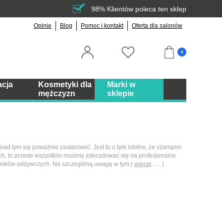
98% Klientów poleca ten sklep
Opinie
Blog
Pomoc i kontakt
Oferta dla salonów
0
acja
Kosmetyki dla
Marki w
mężczyzn
sklepie
 tym się poważnie zastanowić. Jest to o tyle istotne, że szampon
ach, to przede wszystkim musimy zdecydować się na profesjonalne
adników odżywczych. Na szczególną uwagę w tym (
więcej
. . . )