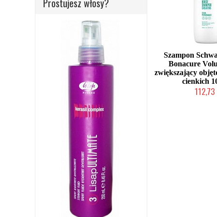
Prostujesz włosy?
Szampon Schwa
Bonacure Vol
zwiększający objęt
cienkich 
112,73 
Chwilowo nie