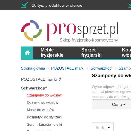
20 tys. produktów w ofercie
Sklep fryzjersko-kosmetyczny
Meble
Sprzęt
Kos
fryzjerskie
fryzjerski
wło
Strona główna
POZOSTAŁE marki
Schwarzkopf
Szampo
Szampony do w
POZOSTAŁE marki
Wybór odpowiedniego sza
Schwarzkopf
stanowi pierwsze ogniwo
Szampony do włosów
szampony do włosów, gd
Odżywki do włosów
Cena
Maski do włosów
Kosmetyki do stylizacji
Serum, kuracje i olejki