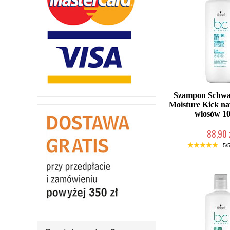
Szampon Schwa
Moisture Kick na
włosów 1
88,90 
Chwilowo nie
5/5