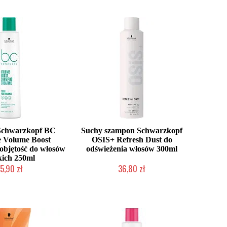
Schwarzkopf BC
Suchy szampon Schwarzkopf
 Volume Boost
OSIS+ Refresh Dust do
 objętość do włosów
odświeżenia włosów 300ml
kich 250ml
5,90 zł
36,80 zł
ć (wysyłka w 24h)
Duża ilość (wysyłka w 24h)