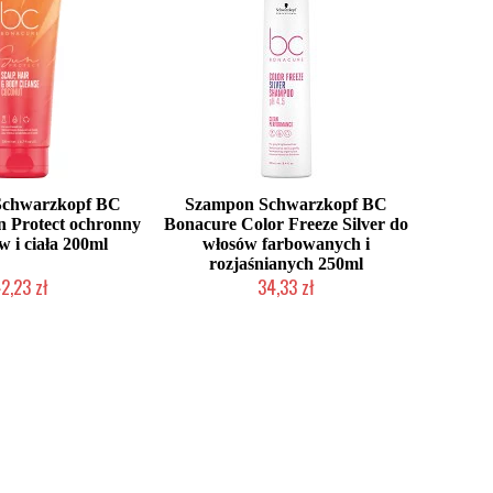
Schwarzkopf BC
Szampon Schwarzkopf BC
 Protect ochronny
Bonacure Color Freeze Silver do
w i ciała 200ml
włosów farbowanych i
rozjaśnianych 250ml
2,23 zł
34,33 zł
o niedostępny
Chwilowo niedostępny