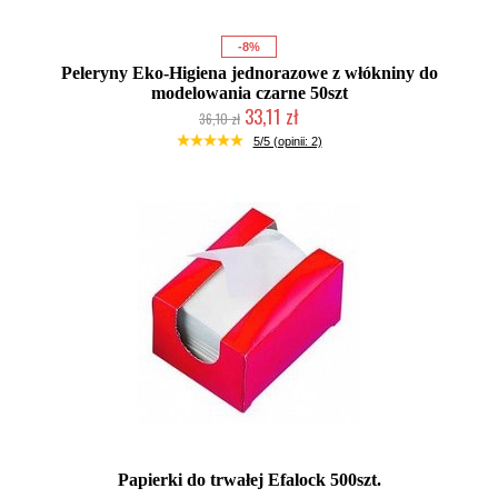
-8%
Peleryny Eko-Higiena jednorazowe z włókniny do
modelowania czarne 50szt
33,11 zł
36,10 zł
Duża ilość (wysyłka w 24h)
5/5 (opinii: 2)
Papierki do trwałej Efalock 500szt.