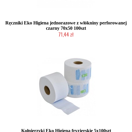
Ręczniki Eko Higiena jednorazowe z włókniny perforowanej
czarny 70x50 100szt
71,44 zł
Duża ilość (wysyłka w 24h)
Kołnierzyki Eko Higiena fryzjerskie 5x100szt