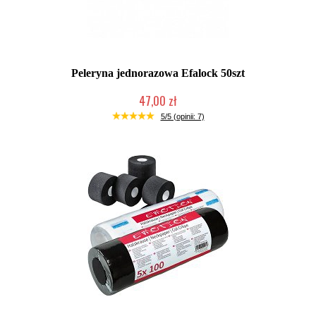
Peleryna jednorazowa Efalock 50szt
47,00 zł
2-5 dni roboczych
5/5 (opinii: 7)