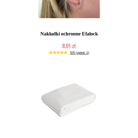
Nakładki ochronne Efalock
8,91 zł
Duża ilość (wysyłka w 24h)
5/5 (opinii: 1)