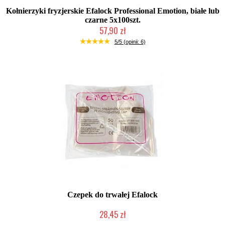
Kołnierzyki fryzjerskie Efalock Professional Emotion, białe lub
czarne 5x100szt.
57,90 zł
Duża ilość (wysyłka w 24h)
5/5 (opinii: 6)
Czepek do trwałej Efalock
28,45 zł
Duża ilość (wysyłka w 24h)