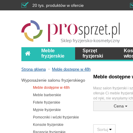
20 tys. produktów w ofercie
Sklep fryzjersko-kosmetyczny
Meble
Sprzęt
Kos
fryzjerskie
fryzjerski
wło
Strona główna
Meble dostępne w 48h
Meble dostępne 
Wyposażenie salonu fryzjerskiego
Meble dostępne w 48h
Masz salon fryzjerski i 
oferuje Ci meble fryzjer
Meble barberskie
od ręki, nie wysyłamy i
Fotele fryzjerskie
Cena
Myjnie fryzjerskie
Pomocniki i wózki fryzjerskie
Konsole fryzjerskie
Recepcje fryzjerskie