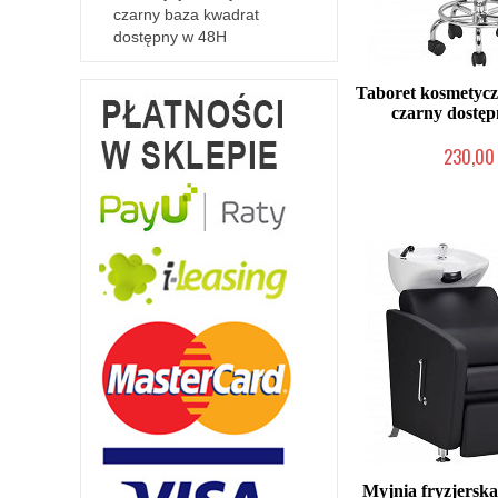
czarny baza kwadrat
dostępny w 48H
Taboret kosmetycz
czarny dostę
230,00 
W magazynie p
Myjnia fryzjersk