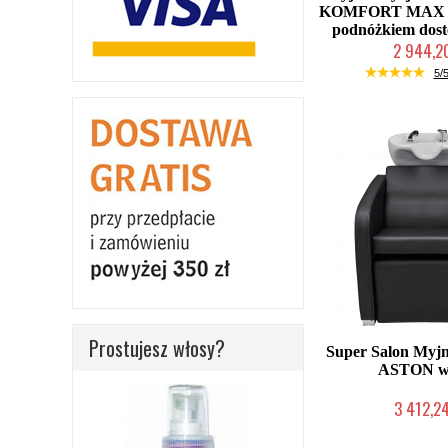
KOMFORT MAX r
podnóżkiem dos
2 944,20
W magazynie p
5/5
Prostujesz włosy?
Super Salon Myjn
ASTON w
3 412,24
W magazynie p