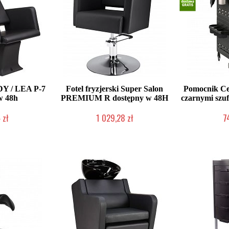
DY / LEA P-7
Fotel fryzjerski Super Salon
Pomocnik Cer
w 48h
PREMIUM R dostępny w 48H
czarnymi szuf
 zł
1 029,28 zł
7
roducenta
W magazynie producenta
2-5 d