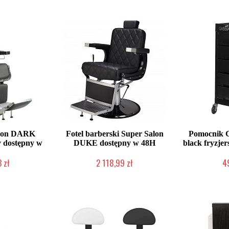
alon DARK
Fotel barberski Super Salon
Pomocnik 
y dostępny w
DUKE dostępny w 48H
black fryzje
 zł
2 118,99 zł
4
roducenta
W magazynie producenta
W magazy