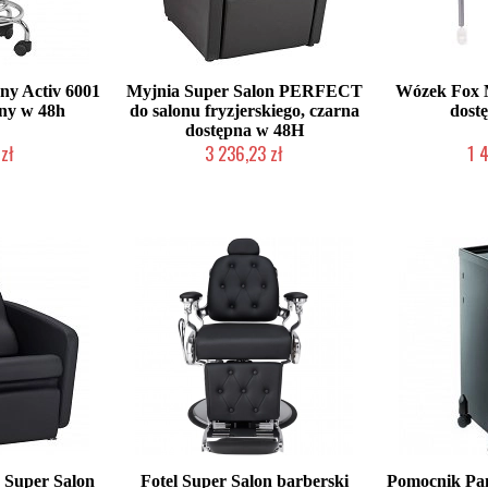
ny Activ 6001
Myjnia Super Salon PERFECT
Wózek Fox 
pny w 48h
do salonu fryzjerskiego, czarna
dost
dostępna w 48H
zł
3 236,23 zł
1 
roducenta
W magazynie producenta
Mała iloś
a Super Salon
Fotel Super Salon barberski
Pomocnik P