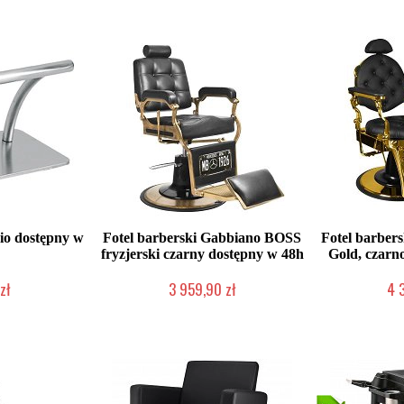
io dostępny w
Fotel barberski Gabbiano BOSS
Fotel barber
fryzjerski czarny dostępny w 48h
Gold, czarn
zł
3 959,90 zł
4 
roducenta
W magazynie producenta
W magazy