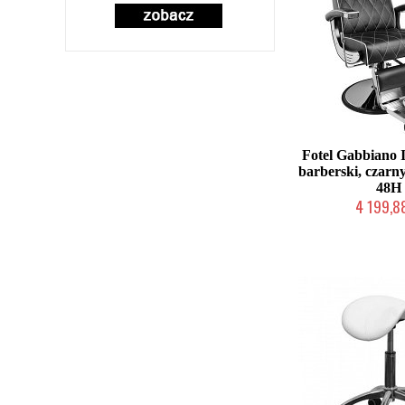
Fotel Gabbian
barberski, czarn
48H
4 199,88
W magazynie p