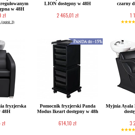
egulowanym
LION dostępny w 48H
czarny d
tępna w 48H
 zł
2 465,01 zł
1 
roducenta
W magazynie producenta
Duża iloś
 (opinii: 3)
ia fryzjerska
Pomocnik fryzjerski Panda
Myjnia Ayal
 48H
Modus Ikeart dostępny w 48h
dost
 zł
614,10 zł
3 
roducenta
2-5 dni roboczych
W magazy