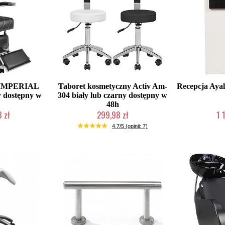
o IMPERIAL
Taboret kosmetyczny Activ Am-
Recepcja Aya
y dostępny w
304 biały lub czarny dostępny w
48h
 zł
299,98 zł
1 
roducenta
Chwilowo niedostępny
W magazy
4.7/5 (opinii: 7)