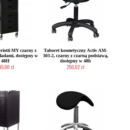
iotti MY czarny z
Taboret kosmetyczny Activ AM-
ladami, dostępny w
303-2, czarny z czarną podstawą,
48H
dostępny w 48h
45,00 zł
250,02 zł
ni roboczych
W magazynie producenta