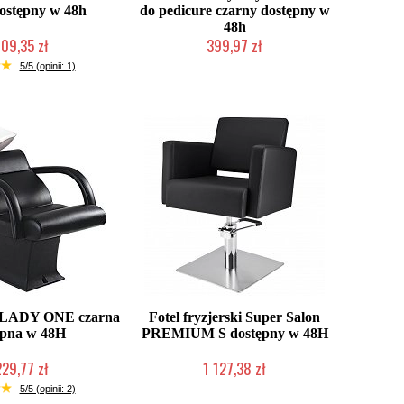
ostępny w 48h
do pedicure czarny dostępny w
48h
109,35 zł
399,97 zł
ć (wysyłka w 24h)
W magazynie producenta
5/5 (opinii: 1)
a LADY ONE czarna
Fotel fryzjerski Super Salon
ępna w 48H
PREMIUM S dostępny w 48H
229,77 zł
1 127,38 zł
nie producenta
W magazynie producenta
5/5 (opinii: 2)