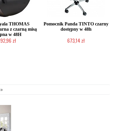
Ayala THOMAS
Pomocnik Panda TINTO czarny
zarna z czarną misą
dostępny w 48h
ępna w 48H
192,96 zł
673,14 zł
nie producenta
Duża ilość (wysyłka w 24h)
»