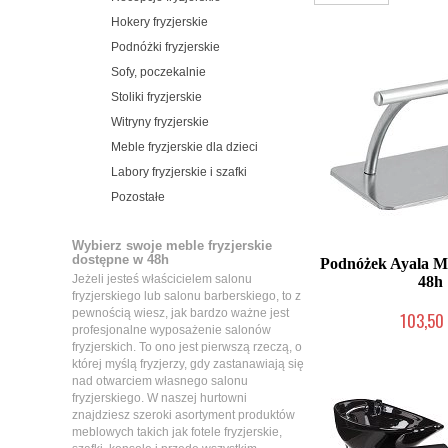
Hokery fryzjerskie
Podnóżki fryzjerskie
Sofy, poczekalnie
Stoliki fryzjerskie
Witryny fryzjerskie
Meble fryzjerskie dla dzieci
Labory fryzjerskie i szafki
Pozostałe
Wybierz swoje meble fryzjerskie
dostępne w 48h
Podnóżek Ayala M
Jeżeli jesteś właścicielem salonu
48h
fryzjerskiego lub salonu barberskiego, to z
pewnością wiesz, jak bardzo ważne jest
103,50 
profesjonalne wyposażenie salonów
W magazynie p
fryzjerskich. To ono jest pierwszą rzeczą, o
której myślą fryzjerzy, gdy zastanawiają się
nad otwarciem własnego salonu
fryzjerskiego. W naszej hurtowni
znajdziesz szeroki asortyment produktów
meblowych takich jak fotele fryzjerskie,