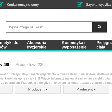
Konkurencyjne ceny
Szybka wysyłka
Wyszukaj
metyki do
Akcesoria
Kosmetyka i
Pielęgn
sów
fryzjerskie
wyposażenie
ciała
w 48h
Produktów: 235
szukasz profesjonalnych mebli fryzjerskich? a może zależy Ci na szybkiej dostawie do
skie, które dostępne są w 48h!!! Więcej informacji na temat zamawiania mebli :
tutaj
.
ch za pobraniem. Przedpłata pieniędzy przelewem na konto, pozwala znacznie skró
Producent
Producent