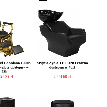
ski Gabbiano Giulio
Myjnia Ayala TECHNO czarna
o-złoty dostępny w
dostępna w 48H
48h
379,87 zł
2 991,56 zł
nie producenta
W magazynie producenta