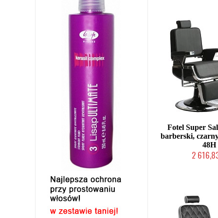
Fotel Super S
barberski, czarn
48H
2 616,83
W magazynie p