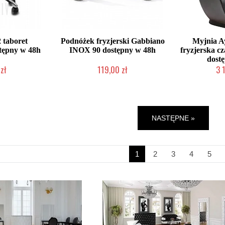
 taboret
Podnóżek fryzjerski Gabbiano
Myjnia 
tępny w 48h
INOX 90 dostępny w 48h
fryzjerska c
dost
zł
119,00 zł
3 
roducenta
W magazynie producenta
W magazy
NASTĘPNE »
1
2
3
4
5