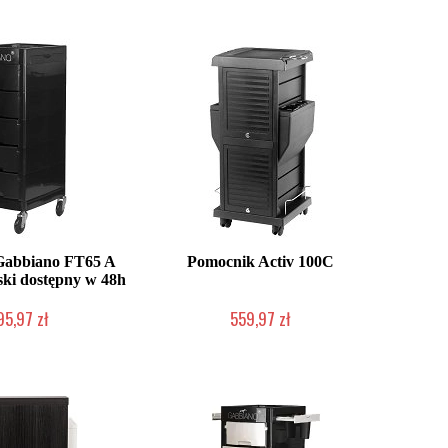
Gabbiano FT65 A
Pomocnik Activ 100C
rski dostępny w 48h
95,97 zł
559,97 zł
nie producenta
2-5 dni roboczych