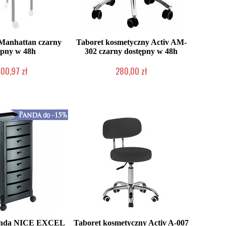
Manhattan czarny
Taboret kosmetyczny Activ AM-
ępny w 48h
302 czarny dostępny w 48h
400,97 zł
280,00 zł
ć (wysyłka w 24h)
W magazynie producenta
anda NICE EXCEL
Taboret kosmetyczny Activ A-007