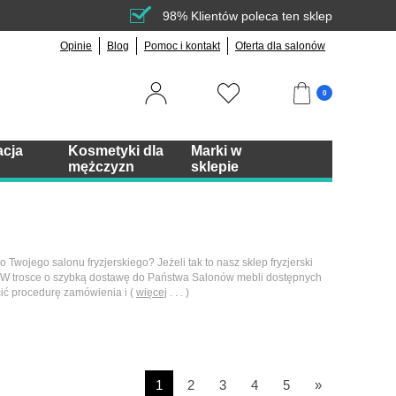
98% Klientów poleca ten sklep
Opinie
Blog
Pomoc i kontakt
Oferta dla salonów
0
acja
Kosmetyki dla
Marki w
mężczyzn
sklepie
 Twojego salonu fryzjerskiego? Jeżeli tak to nasz sklep fryzjerski
 W trosce o szybką dostawę do Państwa Salonów mebli dostępnych
cić procedurę zamówienia i (
więcej
. . . )
1
2
3
4
5
»