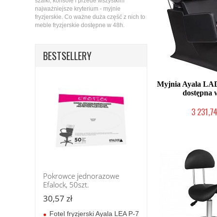
szafki, konsole i przede wszystkim
najważniejsze kryterium - myjnie
fryzjerskie. Co ważne duża część z nich to
meble fryzjerskie dostępne w 48h.
BESTSELLERY
Myjnia Ayala LA
dostępna 
3 231,74
W magazynie p
Pokrowce jednorazowe
Efalock, 50szt.
30,57 zł
Fotel fryzjerski Ayala LEA P-7