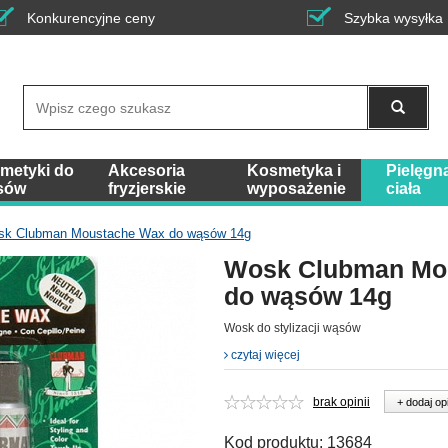
Konkurencyjne ceny
Szybka wysyłka
Wyszukaj
metyki do
Akcesoria
Kosmetyka i
Pielęgn
sów
fryzjerskie
wyposażenie
ciała
k Clubman Moustache Wax do wąsów 14g
Wosk Clubman Mo
do wąsów 14g
Wosk do stylizacji wąsów
czytaj więcej
brak opinii
+ dodaj op
Kod produktu:
13684