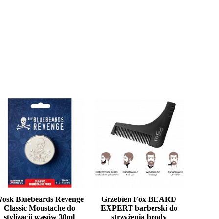
osk Bluebeards Revenge
Grzebień Fox BEARD
Classic Moustache do
EXPERT barberski do
stylizacji wąsów 30ml
strzyżenia brody