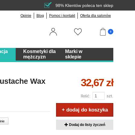
98% Klientów poleca ten sklep
Opinie
Blog
Pomoc i kontakt
Oferta dla salonów
0
acja
Kosmetyki dla
Marki w
mężczyzn
sklepie
32,67 zł
ustache Wax
Ilość:
szt.
+ dodaj do koszyka
inie
Dodaj do listy życzeń