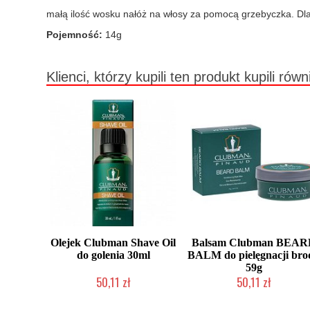
małą ilość wosku nałóż na włosy za pomocą grzebyczka. D
Pojemność:
14g
Klienci, którzy kupili ten produkt kupili równ
Olejek Clubman Shave Oil
Balsam Clubman BEAR
do golenia 30ml
BALM do pielęgnacji bro
59g
50,11 zł
50,11 zł
Duża ilość (wysyłka w 24h)
Mała ilość (wysyłka w 24h)