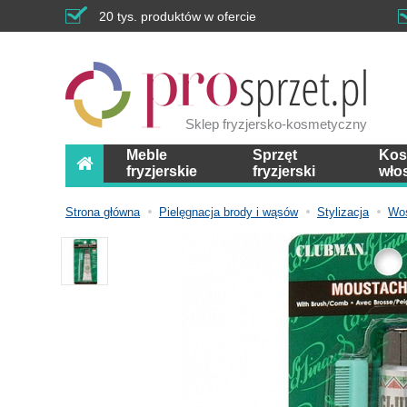
20 tys. produktów w ofercie
Sklep fryzjersko-kosmetyczny
Meble
Sprzęt
Kos
fryzjerskie
fryzjerski
wło
Strona główna
Pielęgnacja brody i wąsów
Stylizacja
Wos