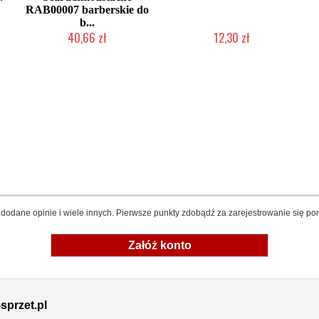
RAB00007 barberskie do
b...
40,66 zł
12,30 zł
Produkt wycofany
Produkt wycofany
dodane opinie i wiele innych. Pierwsze punkty zdobądź za zarejestrowanie się pon
Załóż konto
sprzet.pl