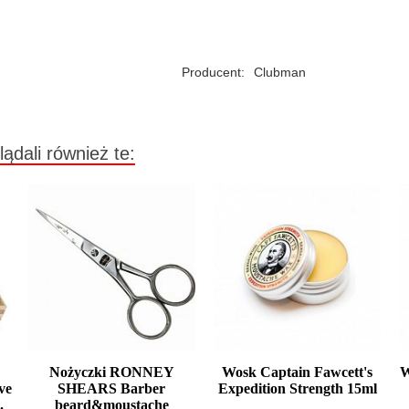
Producent:
Clubman
lądali również te:
Nożyczki RONNEY
Wosk Captain Fawcett's
W
ve
SHEARS Barber
Expedition Strength 15ml
.
beard&moustache