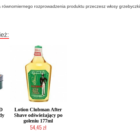
la równomiernego rozprowadzenia produktu przeczesz włosy grzebyczk
ież:
D
Lotion Clubman After
dy
Shave odświeżający po
goleniu 177ml
54,45 zł
Mała ilość (wysyłka w 24h)