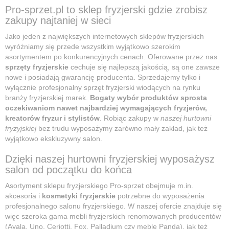
Pro-sprzet.pl to sklep fryzjerski gdzie zrobisz
zakupy najtaniej w sieci
Jako jeden z największych internetowych sklepów fryzjerskich
wyróżniamy się przede wszystkim wyjątkowo szerokim
asortymentem po konkurencyjnych cenach. Oferowane przez nas
sprzęty fryzjerskie
cechuje się najlepszą jakością, są one zawsze
nowe i posiadają gwarancję producenta. Sprzedajemy tylko i
wyłącznie profesjonalny sprzęt fryzjerski wiodących na rynku
branży fryzjerskiej marek.
Bogaty wybór produktów sprosta
oczekiwaniom nawet najbardziej wymagających fryzjerów,
kreatorów fryzur i stylistów
. Robiąc zakupy w
naszej hurtowni
fryzyjskiej
bez trudu wyposażymy zarówno mały zakład, jak też
wyjątkowo ekskluzywny salon.
Dzięki naszej hurtowni fryzjerskiej wyposażysz
salon od początku do końca
Asortyment sklepu fryzjerskiego Pro-sprzet obejmuje m.in.
akcesoria i
kosmetyki fryzjerskie
potrzebne do wyposażenia
profesjonalnego salonu fryzjerskiego. W naszej ofercie znajduje się
więc szeroka gama mebli fryzjerskich renomowanych producentów
(
Ayala
, Uno, Ceriotti, Fox, Palladium czy
meble Panda
), jak też