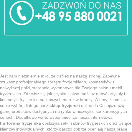
Jest nam niezmiernie miło, że trafiłeś na naszą stronę. Zapewne
szukasz profesjonalnego sprzętu fryzjerskiego, kosmetyków z
najwyższej półki, starannie wykonanych dla Twojego salonu mebli
fryzjerskich. Zdziwisz się jak szybko i łatwo możesz nabyć artykuły i
kosmetyki fryzjerskie najlepszych marek w branży. Wiemy, że cenisz
sobie wybór, dlatego nasz
sklep fryzjerski
online da Ci najszerszą
gamę produktów dostępnych na rynku w niezwykle konkurencyjnych
cenach. Dodatkowo warto wspomnieć, że nasza internetowa
hurtownia fryzjerska
obsłużyła setki salonów fryzjerskich oraz tysiące
klientów indywidualnych, którzy bardzo dobrze oceniają naszą pracę