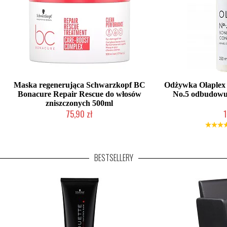
Maska regenerująca Schwarzkopf BC
Odżywka Olaplex
Bonacure Repair Rescue do włosów
No.5 odbudowuj
zniszczonych 500ml
75,90 zł
1
Duża ilość (wysyłka w 24h)
Mała ilo
BESTSELLERY