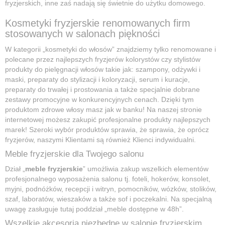
fryzjerskich, inne zaś nadają się świetnie do użytku domowego.
Kosmetyki fryzjerskie renomowanych firm
stosowanych w salonach piękności
W kategorii „kosmetyki do włosów” znajdziemy tylko renomowane i
polecane przez najlepszych fryzjerów kolorystów czy stylistów
produkty do pielęgnacji włosów takie jak: szampony, odżywki i
maski, preparaty do stylizacji i koloryzacji, serum i kuracje,
preparaty do trwałej i prostowania a także specjalnie dobrane
zestawy promocyjne w konkurencyjnych cenach. Dzięki tym
produktom zdrowe włosy masz jak w banku! Na naszej stronie
internetowej możesz zakupić profesjonalne produkty najlepszych
marek! Szeroki wybór produktów sprawia, że sprawia, że oprócz
fryzjerów, naszymi Klientami są również Klienci indywidualni.
Meble fryzjerskie dla Twojego salonu
Dział „
meble fryzjerskie
” umożliwia zakup wszelkich elementów
profesjonalnego wyposażenia salonu tj. foteli, hokerów, konsolet,
myjni, podnóżków, recepcji i witryn, pomocników, wózków, stolików,
szaf, laboratów, wieszaków a także sof i poczekalni. Na specjalną
uwagę zasługuje tutaj poddział „meble dostępne w 48h”.
Wszelkie akcesoria niezbędne w salonie fryzjerskim