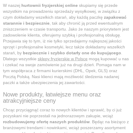
W naszej
hurtownii fryzjerskiej online
skupiamy się przede
wszystkim na prowadzeniu sprzedaży wysyłkowej, w związku z
czym dokładamy wszelkich starań, aby każdą paczkę
zapakować
starannie i bezpiecznie
, tak aby chronić ją przed ewentualnym
zniszczeniem w czasie transportu. Jako że naszym priorytetem jest
zadowolenie klienta, oferujemy szybką i profesjonalną obsługę.
Przejawia się to tym, iż nie tylko sprzedajemy najlepszej jakości
sprzęt i profesjonalne kosmetyki, lecz także dokładamy wszelkich
starań, by
bezpiecznie i szybko dotarły one do kupującego
.
Dlatego wszystkie
sklepy fryzjerskie w Polsce
mogą kupować u nas
i czekać na swoje zamówienie już na drugi dzień. Pomaga nam w
tym współpraca z firmami kurierskimi (DHL, Opek, GLS) oraz
Pocztą Polską. Nasi klienci mają możliwość śledzenia nadanej
paczki a także ubezpieczenia jej zawartości.
Nowe produkty, łatwiejsze menu oraz
atrakcyjniejsze ceny
Chcąc przyciągnąć coraz to nowych klientów i sprawić, by ci już
pozyskani nie poprzestali na jednorazowym zakupie, wciąż
rozbudowujemy ofertę naszych produktów
. Będąc na bieżąco z
branżowymi trendami i nowinkami, wciąż poszerzamy asortyment