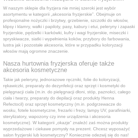
W naszym sklepie dla fryzjera nie mniej szeroki jest wybór
asortymentu w kategorii „akcesoria fryzjerskie”. Obejmuje on
profesjonalne nożyczki i brzytwy, grzebienie, szczotki do włosów,
klipsy i klamry, wałki i papiloty, pasy, kabury i etui, peleryny i zapaski
fryzjerskie, pędzelki i karkówki, kufry i wagi fryzjerskie, miseczki i
spryskiwacze, siatki i wypełnienia koków, przybory do farbowania,
lustra jak i pozostałe akcesoria, które w przypadku koloryzacji
włosów mają ogromne znaczenie.
Nasza hurtownia fryzjerska oferuje także
akcesoria kosmetyczne
Takie jak peleryny, jednorazowe ręczniki, folie do koloryzacji,
rękawiczki, preparaty do dezynfekcji oraz sprzęt i kosmetyki do
pielęgnacji ciała (m.in. do pielęgnacji dłoni, stóp, paznokci, całego
ciała i twarzy, preparaty do depilacji oraz produkty Henna
Refectocil) oraz sprzęt kosmetyczny (m.in. podgrzewacze do
wosku, fotele kosmetyczne, frezarki i frezy, lampy UV, parafiniarki,
sterylizatory, wapozony czy inne urządzenia i akcesoria
kosmetyczne). W kategorii „okazje” znaleźć zaś można produkty
wyprzedażowe i ciekawe pomysły na prezent. Chcesz wyposażyć
salon fryzjerski lub kosmetyczny? Koniecznie odezwij się do nas!