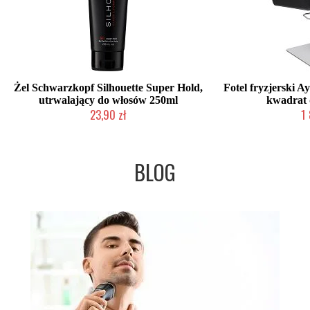
Żel Schwarzkopf Silhouette Super Hold,
Fotel fryzjerski 
utrwalający do włosów 250ml
kwadrat 
23,90 zł
1
Duża ilość (wysyłka w 24h)
W magaz
BLOG