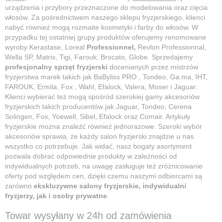
urządzenia i przybory przeznaczone do modelowania oraz cięcia
włosów. Za pośrednictwem naszego sklepu fryzjerskiego, klienci
nabyć również mogą rozmaite kosmetyki i farby do włosów. W
przypadku tej ostatniej grupy produktów oferujemy renomowane
wyroby Kerastase, Loreal
Professionnel,
Revlon Professionnal,
Wella SP, Matrix, Tigi, Farouk, Brocato, Globe. Sprzedajemy
profesjonalny sprzęt fryzjerski
docenianych przez mistrzów
fryzjerstwa marek takich jak BaByliss PRO , Tondeo, Ga.ma, IHT,
FAROUK, Ermila, Fox , Wahl, Efalock, Valera, Moser i Jaguar.
Klienci wybierać też mogą spośród szerokiej gamy akcesoriów
fryzjerskich takich producentów jak Jaguar, Tondeo, Cerena
Solingen, Fox, Yoewell, Sibel, Efalock oraz Comair. Artykuły
fryzjerskie można znaleźć również jednorazowe. Szeroki wybór
akcesoriów sprawia, że każdy salon fryzjerski znajdzie u nas
wszystko co potrzebuje. Jak widać, nasz bogaty asortyment
pozwala dobrać odpowiednie produkty w zależności od
indywidualnych potrzeb, na uwagę zasługuje też zróżnicowanie
oferty pod względem cen, dzięki czemu naszymi odbiorcami są
zarówno
ekskluzywne salony fryzjerskie, indywidualni
fryzjerzy, jak i osoby prywatne
.
Towar wysyłany w 24h od zamówienia