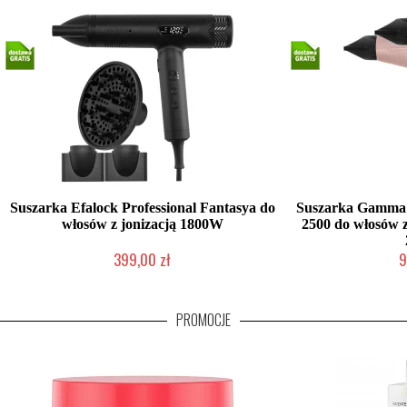
Suszarka Efalock Professional Fantasya do
Suszarka Gamma P
włosów z jonizacją 1800W
2500 do włosów z
399,00 zł
9
Duża ilość (wysyłka w 24h)
2-5 
PROMOCJE