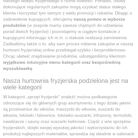
naszego sklepu fryzjerskiego o różne nowości. Ponadto, osoby
dokonujące regularnych zakupów mogą uzyskać status stałego
klienta i korzystać tym samym z wielu promocji i rabatów. Dbając o
zadowolenie kupujących, oferujemy
naszą pomoc w wyborze
produktów
(w zespole mamy zawsze chętnych do udzielania
porad dwóch fryzjerów) i pozostajemy w ciągłym kontakcie z
kupującymi informując ich m.in. o statusie realizacji zamówienia.
Zadbaliśmy także o to, aby sam proces robienia zakupów w naszej
hurtowni fryzjerskiej online przebiegał szybko i bezproblemowo.
Chcąc ułatwić znajdowanie produktów, udostępniliśmy klientom
wyjątkowo intuicyjne menu kategorii oraz bezpośrednią
wyszukiwarkę
.
Nasza hurtownia fryzjerska podzielona jest na
wiele kategorii
W kategorii „sprzęt fryzjerski” znaleźć można podkategorie
odnoszące się do głównych grup asortymentu z tego działu jakimi
są prostownice do włosów, maszynki do włosów, suszarki do
włosów, lokówki i falownice, lokówko-suszarki, infrazony, termoloki,
nawilżacze i sauny oraz suszarki hełmowe. Część z w/w sprzętów
fryzjerskich, dzięki swojej wysokiej jakości i wykorzystaniu do ich
produkcji najlepszych materiałów, sprawdza się idealnie w salonach