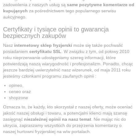
zadowolenia z naszych usług są
same pozytywne komentarze od
kupujących
za pośrednictwem tego popularnego serwisu
aukcyjnego.
Certyfikaty i tysiące opinii to gwarancja
bezpiecznych zakupów
Nasz
internetowy sklep fryzjerski
może się także pochwalić
posiadaniem
certyfikatu SSL
. W związku z tym, od połowy 2010
roku nieprzerwanie udostępniamy szereg informacji, które
potwierdzają naszą wiarygodność i profesjonalizm. Ponadto, chcąc
jeszcze bardziej uwierzytelnić nasz wizerunek, od maja 2011 roku
jesteśmy członkami programu zaufanych opinii :
opineo,
ceneo oraz
shopzone
Oznacza to, że każdy, kto skorzystał z naszej oferty, może oceniać
jakość naszej obsługi i towaru, a potencjalni klienci mają szansę
zasięgnąć
niezależnej opinii na nasz temat
. Nie mając nic do
ukrycia, zapraszamy wszystkich do przejrzenia komentarzy o
naszej hurtowni fryzjerskiej na w/w portalach.