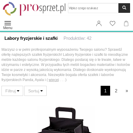
Wyszukaj
Menu
Labory fryzjerskie i szafki
Produktów: 42
Marzysz o w pełni profesjonalnym wyposażeniu Twojego salonu? Sprawdź
ofertę najlepszych szafek fryzjerskich! Labory fryzjerskie i szafki to nieodłączne
meble każdego salonu fryzjerskiego. Dlatego postaraj się o te trwałe, łatwe w
utrzymaniu i estetyczne. W przypadku tych mebli bogactwo materiałów i kolorów
idzie w parze z wysoką jakością wykonania. Dlatego doskonale wyeksponują
Twoje kosmetyki i akcesoria. Niezwykle bogata oferta szafek i laborów
fryzjerskiech Panda, Ayala i (
więcej
. . . )
1
2
»