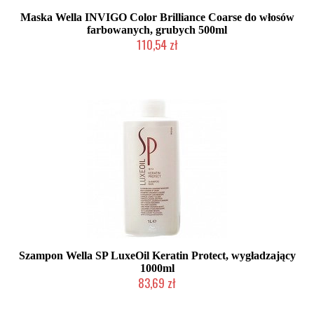
Maska Wella INVIGO Color Brilliance Coarse do włosów
farbowanych, grubych 500ml
110,54 zł
Mała ilość (wysyłka w 24h)
Szampon Wella SP LuxeOil Keratin Protect, wygładzający
1000ml
83,69 zł
Duża ilość (wysyłka w 24h)