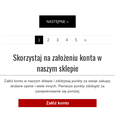
Duża ilość (wysyłka w 24h)
NASTĘPNE »
1
2
3
4
5
»
Skorzystaj na założeniu konta w
naszym sklepie
Załóż konto w naszym sklepie i zdobywaj punkty za swoje zakupy,
dodane opinie i wiele innych. Pierwsze punkty zdobądź za
zarejestrowanie się poniżej:
Załóż konto