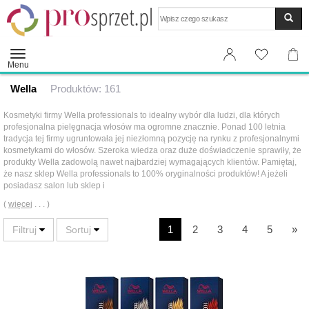
Wyszukaj
Menu
Wella
Produktów: 161
Kosmetyki firmy Wella professionals to idealny wybór dla ludzi, dla których
profesjonalna pielęgnacja włosów ma ogromne znacznie. Ponad 100 letnia
tradycja tej firmy ugruntowała jej niezłomną pozycję na rynku z profesjonalnymi
kosmetykami do włosów. Szeroka wiedza oraz duże doświadczenie sprawiły, że
produkty Wella zadowolą nawet najbardziej wymagających klientów. Pamiętaj,
że nasz sklep Wella professionals to 100% oryginalności produktów! A jeżeli
posiadasz salon lub sklep i
(
więcej
. . . )
1
2
3
4
5
»