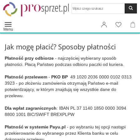
Wyszukaj
Menu
Jak mogę płacić? Sposoby płatności
Płatność przy odbiorze
- najczęściej wybierany sposób
płatności. Płacą Państwo podczas odbioru paczki od kuriera.
Płatność przelewem
-
PKO BP
49 1020 2036 0000 0102 0313
3923 - po złożeniu zamówienia otrzymają Państwo e-mail
potwierdzający, w którym znajdują się wszystkie dane do
przelewu.
Dla wpłat zagranicznych
: IBAN PL 37 1140 1850 0000 3094
8800 1001 BIC/SWIFT BREXPLPW
Płatność w systemie Payu.pl
- po wybraniu tej opcji nastąpi
przekierowanie do wybranego przez Klienta banku w celu
dokonania przelewu.