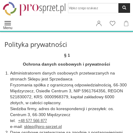
Wyszukaj
Menu
Polityka prywatności
§ 1
Ochrona danych osobowych i prywatności
Administratorem danych osobowych przetwarzanych na
stronach Sklepu jest Sprzedawca
Fryzomania spółka z ograniczoną odpowiedzialnością, 66-300
Międzyrzecz, Osiedle Centrum 3, NIP 5961764356, REGON
521830072, KRS: 0000968379, kapitał zakładowy 6000
złotych, w całości opłacony.
Siedziba firmy, adres do korespondencji i przesyłek: os.
Centrum 3, 66-300 Międzyrzecz
tel.
+48 577 566 877
e-mail:
sklep@pro-sprzet.pl
Dane osobowe przetwarzane są zgodnie z postanowieniami