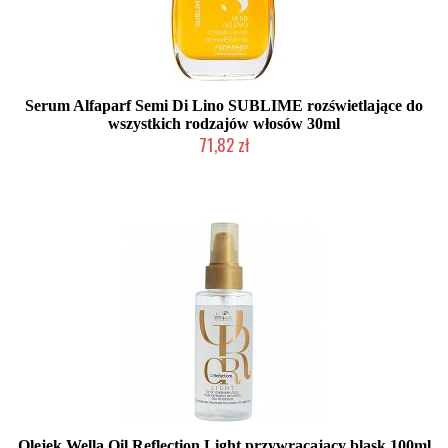
Serum Alfaparf Semi Di Lino SUBLIME rozświetlające do
wszystkich rodzajów włosów 30ml
71,82 zł
Mała ilość (wysyłka w 24h)
Olejek Wella Oil Reflection Light przywracający blask 100ml