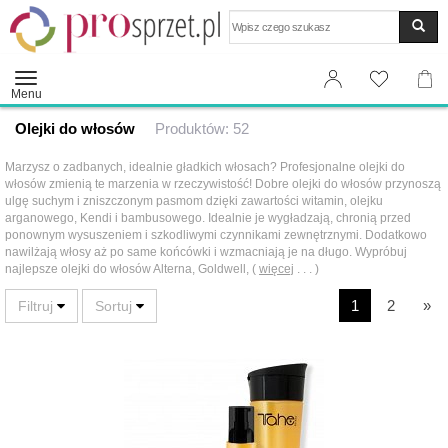
Wyszukaj
Menu
Olejki do włosów
Produktów: 52
Marzysz o zadbanych, idealnie gładkich włosach? Profesjonalne olejki do
włosów zmienią te marzenia w rzeczywistość! Dobre olejki do włosów przynoszą
ulgę suchym i zniszczonym pasmom dzięki zawartości witamin, olejku
arganowego, Kendi i bambusowego. Idealnie je wygładzają, chronią przed
ponownym wysuszeniem i szkodliwymi czynnikami zewnętrznymi. Dodatkowo
nawilżają włosy aż po same końcówki i wzmacniają je na długo. Wypróbuj
najlepsze olejki do włosów Alterna, Goldwell, (
więcej
. . . )
1
2
»