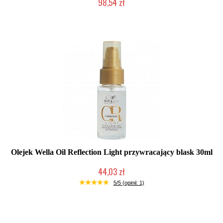
98,54 zł
Duża ilość (wysyłka w 24h)
Olejek Wella Oil Reflection Light przywracający blask 30ml
44,03 zł
Mała ilość (wysyłka w 24h)
5/5 (opinii: 1)