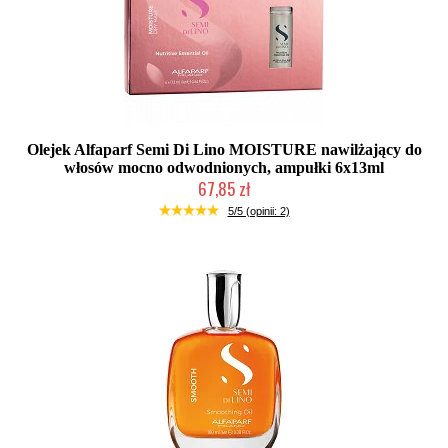
Olejek Alfaparf Semi Di Lino MOISTURE nawilżający do
włosów mocno odwodnionych, ampułki 6x13ml
67,85 zł
Duża ilość (wysyłka w 24h)
5/5 (opinii: 2)