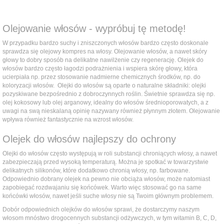
Olejowanie włosów - wypróbuj tę metodę!
W przypadku bardzo suchy i zniszczonych włosów bardzo często doskonale
sprawdza się olejowy kompres na włosy. Olejowanie włosów, a nawet skóry
głowy to dobry sposób na delikatne nawilżenie czy regenerację. Olejek do
włosów bardzo często łagodzi podrażnienia i wspiera skórę głowy, która
ucierpiała np. przez stosowanie nadmierne chemicznych środków, np. do
koloryzacji włosów. Olejki do włosów są oparte o naturalne składniki: olejki
pozyskiwane bezpośrednio z dobroczynnych roślin. Świetnie sprawdza się np.
olej kokosowy lub olej arganowy, idealny do włosów średnioporowatych, a z
uwagi na swą nieskalaną opinię nazywany również płynnym złotem. Olejowanie
wpływa również fantastycznie na wzrost włosów.
Olejek do włosów najlepszy do ochrony
Olejki do włosów często występują w roli substancji chroniących włosy, a nawet
zabezpieczają przed wysoką temperaturą. Można je spotkać w towarzystwie
delikatnych silikonów, które dodatkowo chronią włosy, np. farbowane.
Odpowiednio dobrany olejek na pewno nie obciąża włosów, może natomiast
zapobiegać rozdwajaniu się końcówek. Warto więc stosować go na same
końcówki włosów, nawet jeśli suche włosy nie są Twoim głównym problemem.
Dobór odpowiednich olejków do włosów sprawi, że dostarczymy naszym
włosom mnóstwo drogocennych substancji odżywczych, w tym witamin B, C, D,