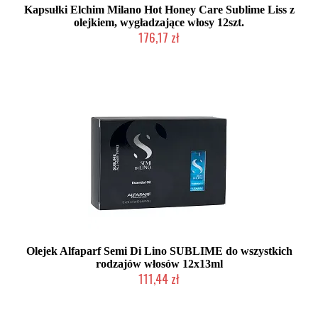
Kapsułki Elchim Milano Hot Honey Care Sublime Liss z
olejkiem, wygładzające włosy 12szt.
176,17 zł
2-5 dni roboczych
Olejek Alfaparf Semi Di Lino SUBLIME do wszystkich
rodzajów włosów 12x13ml
111,44 zł
Duża ilość (wysyłka w 24h)