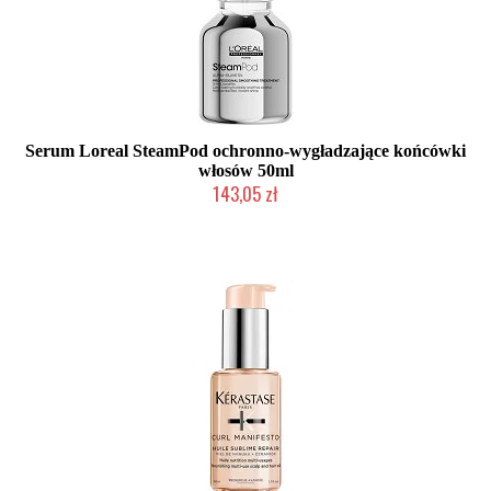
Serum Loreal SteamPod ochronno-wygładzające końcówki
włosów 50ml
143,05 zł
Mała ilość (wysyłka w 24h)