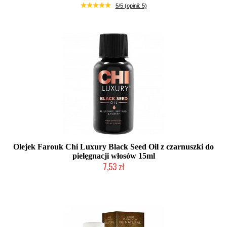
Duża ilość (wysyłka w 24h)
5/5 (opinii: 5)
Olejek Farouk Chi Luxury Black Seed Oil z czarnuszki do
pielęgnacji włosów 15ml
7,53 zł
2-5 dni roboczych