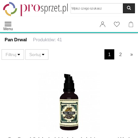
Wyszukaj
Menu
Pan Drwal
Produktów: 41
1
2
»