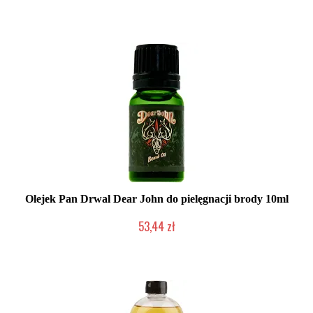
Mała ilość (wysyłka w 24h)
Olejek Pan Drwal Dear John do pielęgnacji brody 10ml
53,44 zł
Duża ilość (wysyłka w 24h)