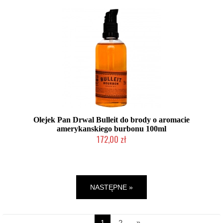
Olejek Pan Drwal Bulleit do brody o aromacie
amerykanskiego burbonu 100ml
172,00 zł
Chwilowo niedostępny
NASTĘPNE »
1
2
»