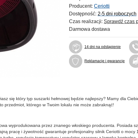
Producent:
Ceriotti
Dostępność:
2-5 dni roboczych
Czas realizacji:
Sprawdź czas p
Darmowa dostawa
14 dni na odstąpienie
Reklamacje i gwarancje
z się który typ suszarki hełmowej będzie najlepszy? Mamy dla Ciebie p
to przedmiot, którego w Twoim lokalu nie może zabraknąć!
mowa wyprodukowana przez znanego włoskiego producenta. Posiada sze
dajną pracę i żywotność gwarantuje profesjonalny silnik Ceriotti o mocy
cją turbo, regulację temperatury i regulator czasowy z lampką kontro