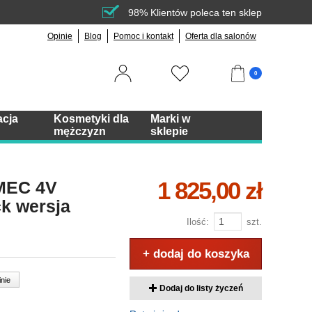
98% Klientów poleca ten sklep
Opinie
Blog
Pomoc i kontakt
Oferta dla salonów
0
acja
Kosmetyki dla
Marki w
mężczyzn
sklepie
1 825,00 zł
 MEC 4V
ck wersja
Ilość:
szt.
+ dodaj do koszyka
inie
Dodaj do listy życzeń