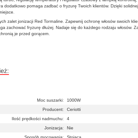
óra dodatkowo pomaga zadbać o fryzurę Twoich klientów. Dzięki solidnej
miejsce.
alet jonizacji Red Tormaline. Zapewnij ochronę włosów swoich klient
aga zachować fryzurę dłużej. Nadaje się do każdego rodzaju włosów. Z
 chronią je przed gorącem.
ież:
Moc suszarki:
1000W
Producent:
Ceriotti
Ilość prędkości nadmuchu:
4
Jonizacja:
Nie
Sposób mocowania:
Stojąca