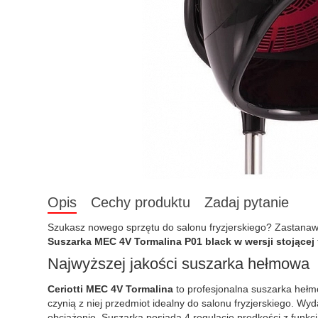
Opis
Cechy produktu
Zadaj pytanie
Szukasz nowego sprzętu do salonu fryzjerskiego? Zastanawias
Suszarka MEC 4V Tormalina P01 black w wersji stojącej
Najwyższej jakości suszarka hełmowa
Ceriotti MEC 4V Tormalina
to profesjonalna suszarka heł
czynią z niej przedmiot idealny do salonu fryzjerskiego. Wy
obciążenie. Suszarka posiada 4 regulacje prędkości z funk