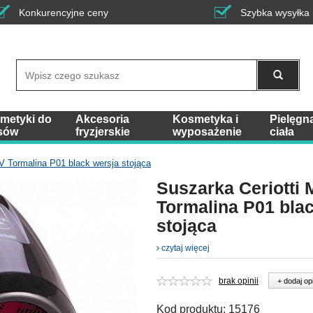
Konkurencyjne ceny
Szybka wysyłka
Wyszukaj
metyki do
Akcesoria
Kosmetyka i
Pielęgn
sów
fryzjerskie
wyposażenie
ciała
V Tormalina P01 black wersja stojąca
Suszarka Ceriotti
Tormalina P01 bla
stojąca
czytaj więcej
brak opinii
+ dodaj op
Kod produktu:
15176