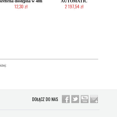
srebrna dostępna w 48h
AUTOMATIC
12,30 zł
2 197,54 zł
Produkt wycofany
Produkt wycofany
iżej:
DOŁĄCZ DO NAS