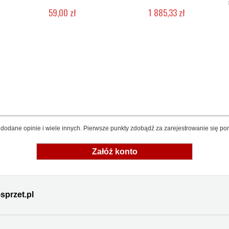
59,00 zł
1 885,33 zł
Produkt wycofany
Produkt wycofany
dodane opinie i wiele innych. Pierwsze punkty zdobądź za zarejestrowanie się pon
Załóż konto
sprzet.pl