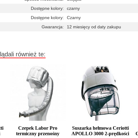
Dostępne kolory:
czarny
Dostępne kolory:
Czarny
Gwarancja:
12 miesięcy od daty zakupu
lądali również te:
ti
Czepek Labor Pro
Suszarka hełmowa Ceriotti
i
termiczny przenośny
APOLLO 3000 2-prędkości