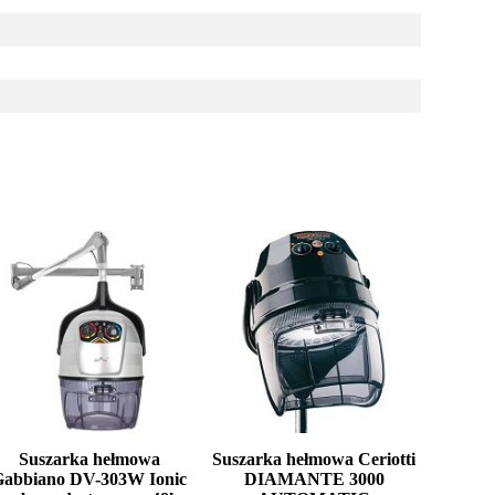
Suszarka hełmowa
Suszarka hełmowa Ceriotti
Gabbiano DV-303W Ionic
DIAMANTE 3000