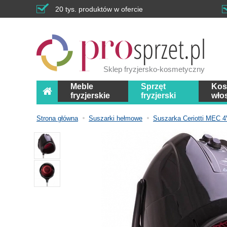
20 tys. produktów w ofercie
Sklep fryzjersko-kosmetyczny
Meble
Sprzęt
Kos
fryzjerskie
fryzjerski
wło
Strona główna
Suszarki hełmowe
Suszarka Ceriotti MEC 4