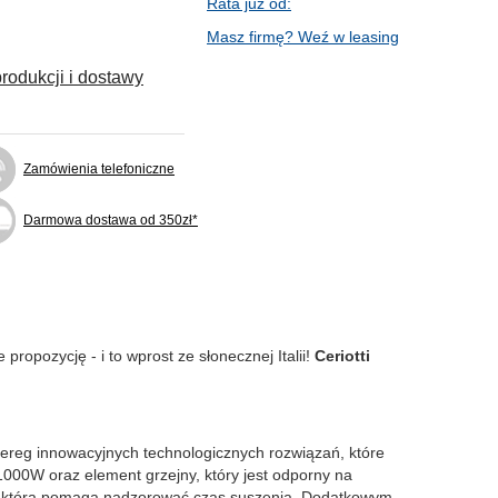
Rata już od:
Masz firmę? Weź w leasing
rodukcji i dostawy
Zamówienia telefoniczne
Darmowa dostawa od 350zł*
ropozycję - i to wprost ze słonecznej Italii!
Ceriotti
reg innowacyjnych technologicznych rozwiązań, które
 1000W oraz element grzejny, który jest odporny na
lną, która pomaga nadzorować czas suszenia. Dodatkowym