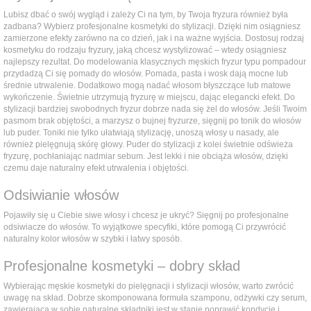
Lubisz dbać o swój wygląd i zależy Ci na tym, by Twoja fryzura również była
zadbana? Wybierz profesjonalne kosmetyki do stylizacji. Dzięki nim osiągniesz
zamierzone efekty zarówno na co dzień, jak i na ważne wyjścia. Dostosuj rodzaj
kosmetyku do rodzaju fryzury, jaką chcesz wystylizować – wtedy osiągniesz
najlepszy rezultat. Do modelowania klasycznych męskich fryzur typu pompadour
przydadzą Ci się pomady do włosów. Pomada, pasta i wosk dają mocne lub
średnie utrwalenie. Dodatkowo mogą nadać włosom błyszczące lub matowe
wykończenie. Świetnie utrzymują fryzurę w miejscu, dając elegancki efekt. Do
stylizacji bardziej swobodnych fryzur dobrze nada się żel do włosów. Jeśli Twoim
pasmom brak objętości, a marzysz o bujnej fryzurze, sięgnij po tonik do włosów
lub puder. Toniki nie tylko ułatwiają stylizację, unoszą włosy u nasady, ale
również pielęgnują skórę głowy. Puder do stylizacji z kolei świetnie odświeża
fryzurę, pochłaniając nadmiar sebum. Jest lekki i nie obciąża włosów, dzięki
czemu daje naturalny efekt utrwalenia i objętości.
Odsiwianie włosów
Pojawiły się u Ciebie siwe włosy i chcesz je ukryć? Sięgnij po profesjonalne
odsiwiacze do włosów. To wyjątkowe specyfiki, które pomogą Ci przywrócić
naturalny kolor włosów w szybki i łatwy sposób.
Profesjonalne kosmetyki – dobry skład
Wybierając męskie kosmetyki do pielęgnacji i stylizacji włosów, warto zwrócić
uwagę na skład. Dobrze skomponowana formuła szamponu, odżywki czy serum,
zawierająca w sobie naturalne składniki jest w stanie poprawić kondycję i