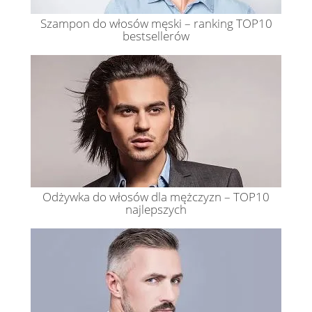
Szampon do włosów męski – ranking TOP10
bestsellerów
Odżywka do włosów dla mężczyzn – TOP10
najlepszych