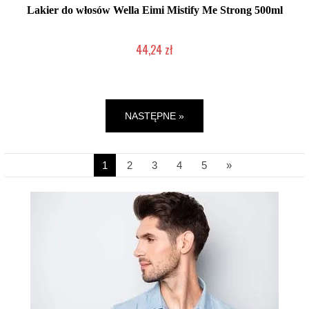
Lakier do włosów Wella Eimi Mistify Me Strong 500ml
44,24 zł
Mała ilość (wysyłka w 24h)
NASTĘPNE »
1
2
3
4
5
»