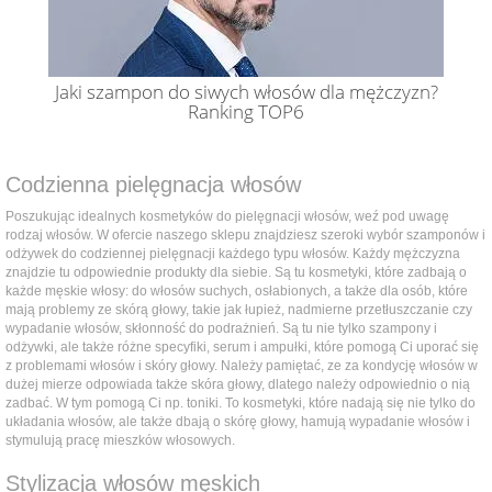
Jaki szampon do siwych włosów dla mężczyzn?
Ranking TOP6
Codzienna pielęgnacja włosów
Poszukując idealnych kosmetyków do pielęgnacji włosów, weź pod uwagę
rodzaj włosów. W ofercie naszego sklepu znajdziesz szeroki wybór szamponów i
odżywek do codziennej pielęgnacji każdego typu włosów. Każdy mężczyzna
znajdzie tu odpowiednie produkty dla siebie. Są tu kosmetyki, które zadbają o
każde męskie włosy: do włosów suchych, osłabionych, a także dla osób, które
mają problemy ze skórą głowy, takie jak łupież, nadmierne przetłuszczanie czy
wypadanie włosów, skłonność do podrażnień. Są tu nie tylko szampony i
odżywki, ale także różne specyfiki, serum i ampułki, które pomogą Ci uporać się
z problemami włosów i skóry głowy. Należy pamiętać, ze za kondycję włosów w
dużej mierze odpowiada także skóra głowy, dlatego należy odpowiednio o nią
zadbać. W tym pomogą Ci np. toniki. To kosmetyki, które nadają się nie tylko do
układania włosów, ale także dbają o skórę głowy, hamują wypadanie włosów i
stymulują pracę mieszków włosowych.
Stylizacja włosów męskich