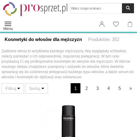
Wyszukaj
Menu
Kosmetyki do włosów dla mężczyzn
Produktów: 352
Zadbane włosy to wizytówka każdego mężczyzny. Aby wyglądały schludnie,
należy pamiętać o ich odpowiedniej, regularnej pielęgnacji. W tym celu
przydadzą Ci się profesjonalne kosmetyki do włosów dla mężczyzn. W ofercie
naszego sklepu znajdziesz szampony i odżywki do włosów, które świetnie
sprawdzą się do codziennej pielęgnacji każdego typu włosów, a także serum do
włosów i kosmetyki do stylizacji oraz odsiwiacze.
1
2
3
4
5
»