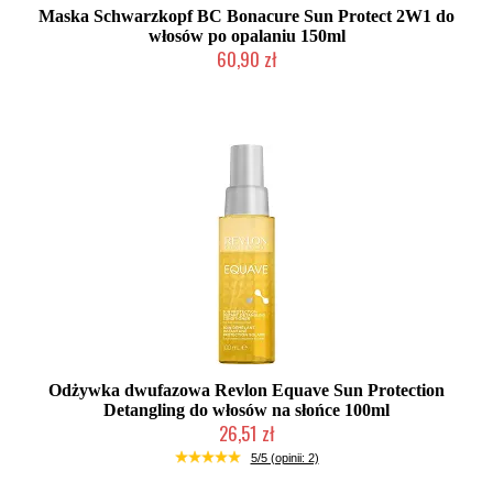
Maska Schwarzkopf BC Bonacure Sun Protect 2W1 do
włosów po opalaniu 150ml
60,90 zł
Mała ilość (wysyłka w 24h)
Odżywka dwufazowa Revlon Equave Sun Protection
Detangling do włosów na słońce 100ml
26,51 zł
Duża ilość (wysyłka w 24h)
5/5 (opinii: 2)