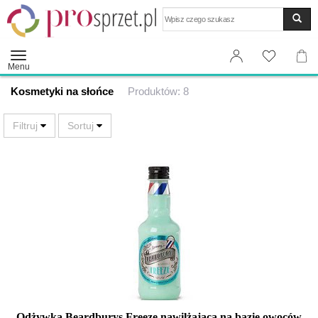
Wyszukaj
Menu
Kosmetyki na słońce
Produktów: 8
Odżywka Beardburys Freeze nawilżająca na bazie owoców