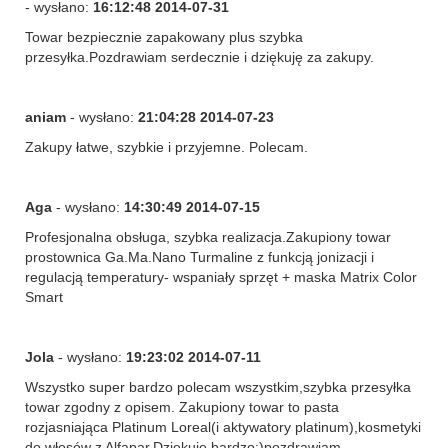
- wysłano:
16:12:48 2014-07-31
Towar bezpiecznie zapakowany plus szybka
przesyłka.Pozdrawiam serdecznie i dziękuję za zakupy.
aniam
- wysłano:
21:04:28 2014-07-23
Zakupy łatwe, szybkie i przyjemne. Polecam.
Aga
- wysłano:
14:30:49 2014-07-15
Profesjonalna obsługa, szybka realizacja.Zakupiony towar
prostownica Ga.Ma.Nano Turmaline z funkcją jonizacji i
regulacją temperatury- wspaniały sprzęt + maska Matrix Color
Smart
Jola
- wysłano:
19:23:02 2014-07-11
Wszystko super bardzo polecam wszystkim,szybka przesyłka
towar zgodny z opisem. Zakupiony towar to pasta
rozjasniająca Platinum Loreal(i aktywatory platinum),kosmetyki
do włosów z Alfapar.Dziekuje bardzo:)pozdrawiam