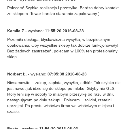
Polecam! Szybka realizacja i przesyłka. Bardzo dobry kontakt
ze sklepem. Towar bardzo starannie zapakowany:)
Kamila.Z
- wysłano:
11:55:26 2016-08-23
Przemiła obsługa, błyskawiczna wysyłka, w bezpiecznym
opakowaniu. Oby wszystkie sklepy tak dobrze funkcjonowały!
Bez żadnych zastrzeżeń, polecam w 100% ten profesjonalny
sklep.
Norbert Ł.
- wysłano:
07:05:38 2016-08-23
Niesamowite... zakup, zapłata, wysyłka, odbiór. Tak szybko nie
jest nawet jak idzie się do sklepu po mleko. Gdyby nie GLS,
który leni się w soboty to miałbym przesyłkę od razu w dniu
następującym po dniu zakupu. Polecam... solidni, rzetelni,
uprzejmi. Po prostu właściwa firma we właściwym miejscu i
czasie.
Beata
- wysłano:
11:56:30 2016-08-03