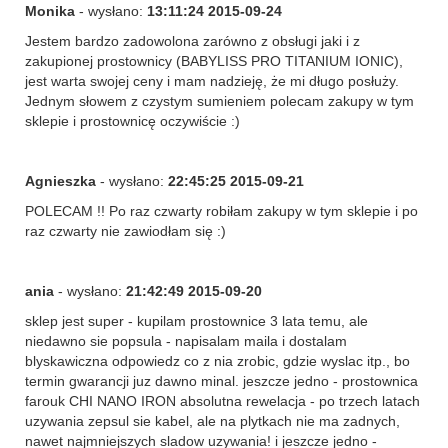
Monika
- wysłano:
13:11:24 2015-09-24
Jestem bardzo zadowolona zarówno z obsługi jaki i z
zakupionej prostownicy (BABYLISS PRO TITANIUM IONIC),
jest warta swojej ceny i mam nadzieję, że mi długo posłuży.
Jednym słowem z czystym sumieniem polecam zakupy w tym
sklepie i prostownicę oczywiście :)
Agnieszka
- wysłano:
22:45:25 2015-09-21
POLECAM !! Po raz czwarty robiłam zakupy w tym sklepie i po
raz czwarty nie zawiodłam się :)
ania
- wysłano:
21:42:49 2015-09-20
sklep jest super - kupilam prostownice 3 lata temu, ale
niedawno sie popsula - napisalam maila i dostalam
blyskawiczna odpowiedz co z nia zrobic, gdzie wyslac itp., bo
termin gwarancji juz dawno minal. jeszcze jedno - prostownica
farouk CHI NANO IRON absolutna rewelacja - po trzech latach
uzywania zepsul sie kabel, ale na plytkach nie ma zadnych,
nawet najmniejszych sladow uzywania! i jeszcze jedno -