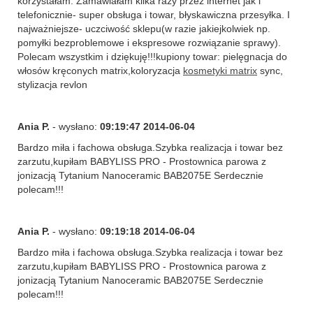
korzystałam. Zamawiałam kilka razy przez internet jak i
telefonicznie- super obsługa i towar, błyskawiczna przesyłka. I
najważniejsze- uczciwość sklepu(w razie jakiejkolwiek np.
pomyłki bezproblemowe i ekspresowe rozwiązanie sprawy).
Polecam wszystkim i dziękuję!!!kupiony towar: pielęgnacja do
włosów kręconych matrix,koloryzacja
kosmetyki matrix
sync,
stylizacja revlon
Ania P.
- wysłano:
09:19:47 2014-06-04
Bardzo miła i fachowa obsługa.Szybka realizacja i towar bez
zarzutu,kupiłam BABYLISS PRO - Prostownica parowa z
jonizacją Tytanium Nanoceramic BAB2075E Serdecznie
polecam!!!
Ania P.
- wysłano:
09:19:18 2014-06-04
Bardzo miła i fachowa obsługa.Szybka realizacja i towar bez
zarzutu,kupiłam BABYLISS PRO - Prostownica parowa z
jonizacją Tytanium Nanoceramic BAB2075E Serdecznie
polecam!!!