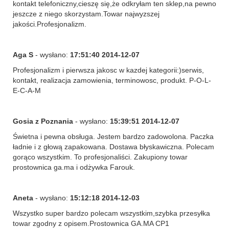
kontakt telefoniczny,cieszę się,że odkryłam ten sklep,na pewno
jeszcze z niego skorzystam.Towar najwyzszej
jakości.Profesjonalizm.
Aga S
- wysłano:
17:51:40 2014-12-07
Profesjonalizm i pierwsza jakosc w kazdej kategorii:)serwis,
kontakt, realizacja zamowienia, terminowosc, produkt. P-O-L-
E-C-A-M
Gosia z Poznania
- wysłano:
15:39:51 2014-12-07
Świetna i pewna obsługa. Jestem bardzo zadowolona. Paczka
ładnie i z głową zapakowana. Dostawa błyskawiczna. Polecam
gorąco wszystkim. To profesjonaliści. Zakupiony towar
prostownica ga.ma i odżywka Farouk.
Aneta
- wysłano:
15:12:18 2014-12-03
Wszystko super bardzo polecam wszystkim,szybka przesyłka
towar zgodny z opisem.Prostownica GA.MA CP1