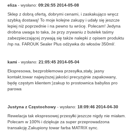
eliza
- wysłano:
09:26:55 2014-05-08
Sklep z dobrą ofertą, dobrymi cenami, i zaskakująco wręcz
szybką dostawą! To moje kolejne zakupy i udały się jeszcze
lepiej niż poprzednie i na pewno tu wrócę. Polecam! Jedyna
drobna uwaga to taka, że przy zrywaniu z butelek taśmy
zabezpieczającej zrywają się także nalepki z opisem produktu
/np na. FAROUK Sealer Plus odżywka do włosów 350ml/.
kami
- wysłano:
21:05:45 2014-05-04
Ekspresowa, bezproblemowa przesyłka,stały, jasny
kontakt,towar najwyższej jakości precyzyjnie zapakowany,
będę częstym klientem:)zakup to prostownica babyliss pro
parowa
Justyna z Częstochowy
- wysłano:
18:09:46 2014-04-30
Rewelacja tak ekspresowej przesyłki jeszcze nigdy nie miałam.
Polecam w 100% i dziękuje za super przeprowadzona
transakcję.Zakupiony towar farba MATRIX sync.