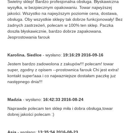
Świetny sklep! Bardzo profesjonalna obsługa. Błyskawiczna
wysyłka, w bezpiecznym opakowaniu. Towar najwyższej
jakości. Wszystko na najwyższym poziomie cena, dostawa,
obsługa. Oby wszystkie sklepy tak dobrze funkcjonowały! Bez
żadnych zastrzeżeń, polecam w 100% ten sklep. Paczka
doszła błyskawicznie, bardzo dobrze zapakowana.
Jesprostowania farouk
Karolina. Siedlce
- wysłano:
19:16:29 2016-09-16
Jestem bardzo zadowolona z zakupów!!! polecam! towar
super, zgodny z opisem --prostownica farouk Chi jest extra!
kontakt super!aaa i co najwazniejsze dostałam paczkę juz
następnego dnia!!!
Madzia
- wysłano:
16:42:33 2016-08-24
Naprawde polecam ten sklep miła i dobra obsługa,towar
dobrej jakości polecam :)
Asia
- wysłano:
13:35:54 2016-08-23