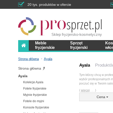
20 tys. produktów w ofercie
Sklep fryzjersko-kosmetyczny
Meble
Sprzęt
Kos
fryzjerskie
fryzjerski
wło
Strona główna
Ayala
Ayala
Produktó
Strona główna
Tym którzy chcą w profes
Ayala
wybór profesjonalnych meb
Kolekcje Ayala
poczuć się w Twoim salo
Fotele fryzjerskie
(
więcej
. . . )
Myjnie fryzjerskie
Cena
Fotele do myjni
Konsole fryzjerskie