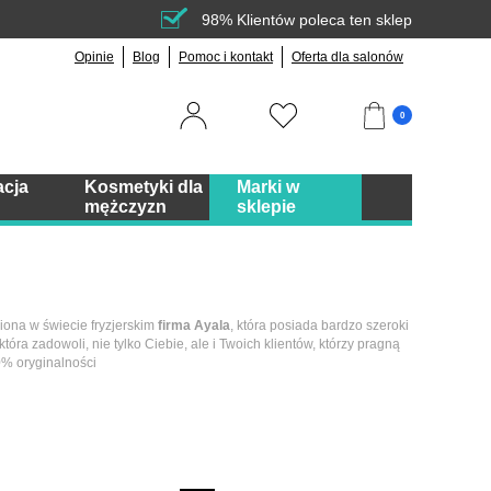
98% Klientów poleca ten sklep
Opinie
Blog
Pomoc i kontakt
Oferta dla salonów
0
acja
Kosmetyki dla
Marki w
mężczyzn
sklepie
iona w świecie fryzjerskim
firma Ayala
, która posiada bardzo szeroki
tóra zadowoli, nie tylko Ciebie, ale i Twoich klientów, którzy pragną
0% oryginalności