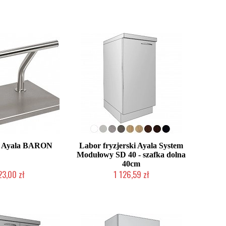
 zamówienie Klienta
Produkcja na zamówienie Klienta
k Ayala BARON
Labor fryzjerski Ayala System
Modułowy SD 40 - szafka dolna
40cm
23,00 zł
1 126,59 zł
ni roboczych
Produkcja na zamówienie Klienta