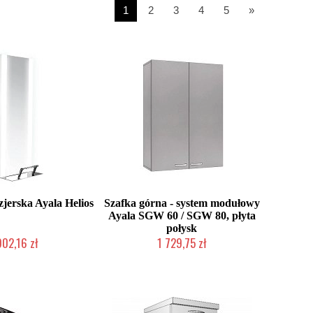
1
2
3
4
5
»
zjerska Ayala Helios
Szafka górna - system modułowy
Ayala SGW 60 / SGW 80, płyta
połysk
902,16 zł
1 729,75 zł
 zamówienie Klienta
Produkcja na zamówienie Klienta