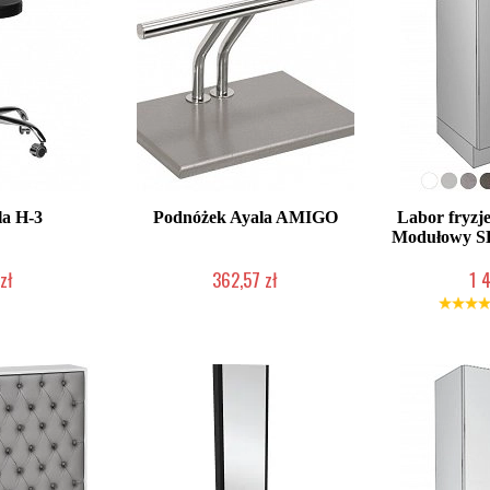
la H-3
Podnóżek Ayala AMIGO
Labor fryzj
Modułowy SD 
zł
362,57 zł
1 
ienie Klienta
W magazynie producenta
Produkcja na