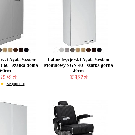
erski Ayala System
Labor fryzjerski Ayala System
60 - szafka dolna
Modułowy SGN 40 - szafka górna
60cm
40cm
479,49 zł
839,22 zł
 zamówienie Klienta
Produkcja na zamówienie Klienta
5/5 (opinii: 1)