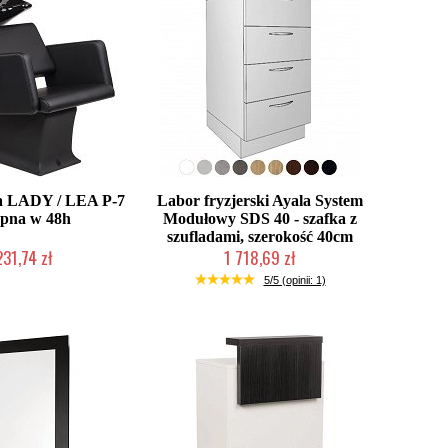
a LADY / LEA P-7
Labor fryzjerski Ayala System
ępna w 48h
Modułowy SDS 40 - szafka z
szufladami, szerokość 40cm
231,74 zł
1 718,69 zł
nie producenta
Produkcja na zamówienie Klienta
5/5 (opinii: 1)