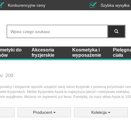
Konkurencyjne ceny
Szybka wysyłka
Wyszukaj
metyki do
Akcesoria
Kosmetyka i
Pielęgn
sów
fryzjerskie
wyposażenie
ciała
w: 209
jonalny i elegancki sposób urządzić swój salon fryzjerski z pomocą przychodzi cen
li fryzjerskich. Meble fryzjerskie Ayala to najwyższa jakość i niebywała estetyka, k
nie wyjątkowo. Możesz im zapewnić już teraz. Pamiętaj, że nasz sklep Ayala to 10
Producent
Kolekcja