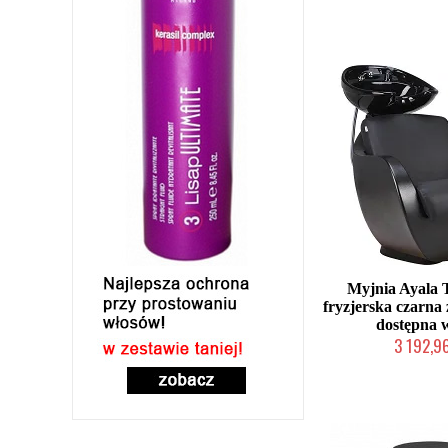
Produkcja na zamów
Myjnia Ayal
fryzjerska czarna 
dostępna 
3 192,96
W magazynie p