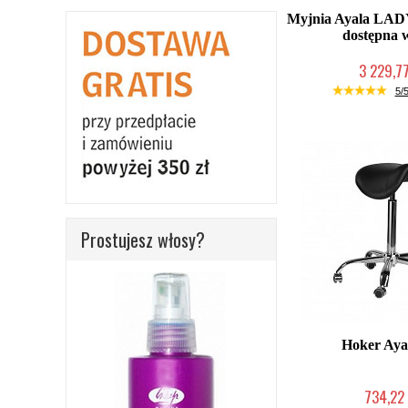
Myjnia Ayala LAD
dostępna 
3 229,77
W magazynie p
5/5
Prostujesz włosy?
Hoker Aya
734,22 