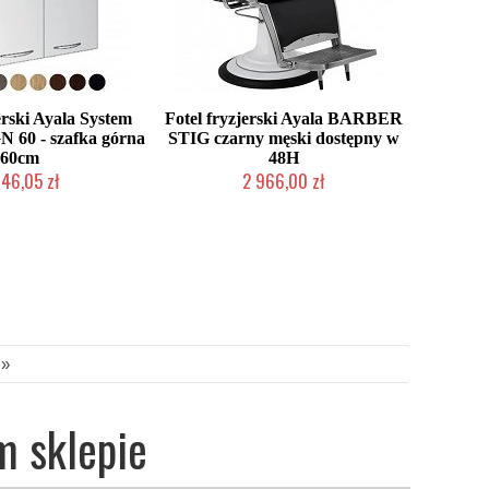
erski Ayala System
Fotel fryzjerski Ayala BARBER
 60 - szafka górna
STIG czarny męski dostępny w
60cm
48H
046,05 zł
2 966,00 zł
 zamówienie Klienta
W magazynie producenta
»
m sklepie