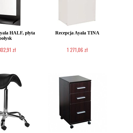
yala HALF, płyta
Recepcja Ayala TINA
połysk
302,91 zł
1 271,06 zł
 zamówienie Klienta
Produkcja na zamówienie Klienta