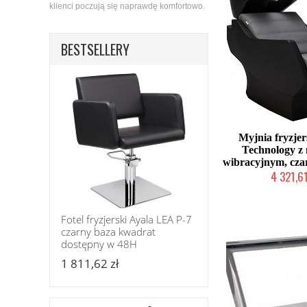
klienci poczują się naprawdę komfortowo.
BESTSELLERY
Myjnia fryzjer
Technology z
wibracyjnym, cz
4 321,61
Produkcja na zamów
Fotel fryzjerski Ayala LEA P-7
czarny baza kwadrat
dostępny w 48H
1 811,62 zł