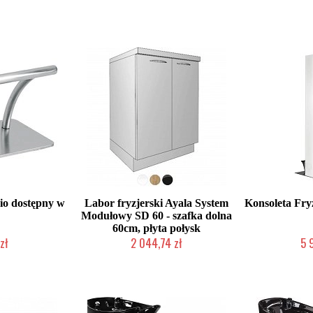
io dostępny w
Labor fryzjerski Ayala System
Konsoleta Fry
Modułowy SD 60 - szafka dolna
60cm, płyta połysk
zł
2 044,74 zł
5 
roducenta
Produkcja na zamówienie Klienta
Produkcja na