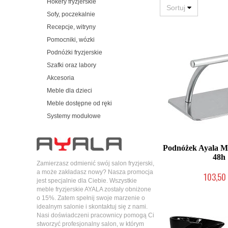
Hokery fryzjerskie
Sofy, poczekalnie
Recepcje, witryny
Pomocniki, wózki
Podnóżki fryzjerskie
Szafki oraz labory
Akcesoria
Meble dla dzieci
Meble dostępne od ręki
Systemy modułowe
Podnóżek Ayala M
48h
Zamierzasz odmienić swój salon fryzjerski,
a może zakładasz nowy? Nasza promocja
103,50 
jest specjalnie dla Ciebie. Wszystkie
W magazynie p
meble fryzjerskie AYALA zostały obniżone
o 15%. Zatem spełnij swoje marzenie o
idealnym salonie i skontaktuj się z nami.
Nasi doświadczeni pracownicy pomogą Ci
stworzyć profesjonalny salon, w którym