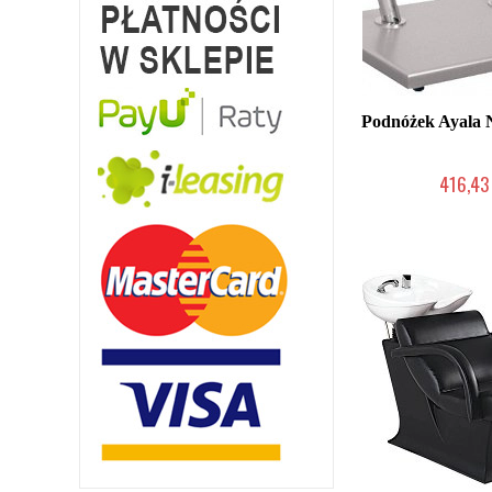
Podnóżek Ayal
416,43 
W magazynie p