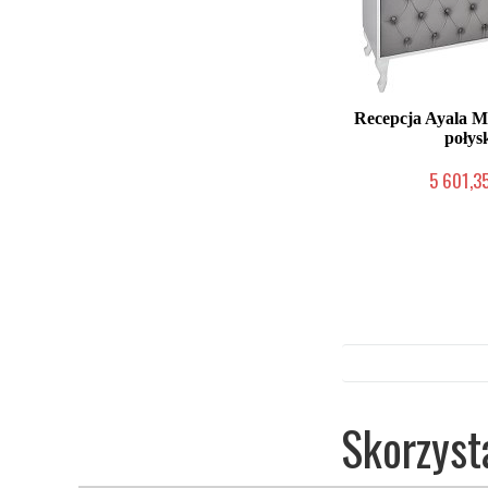
Recepcja Ayala M
połys
5 601,35
Produkcja na zamów
Skorzyst