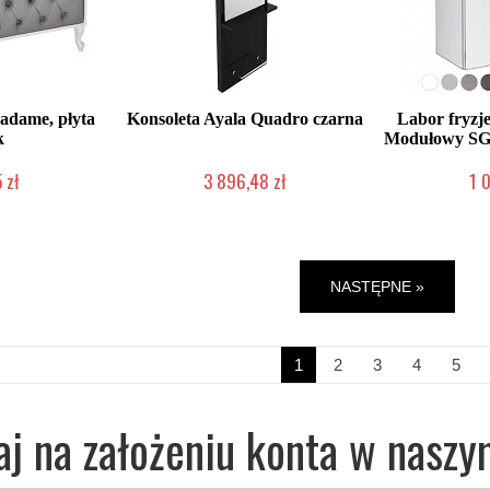
adame, płyta
Konsoleta Ayala Quadro czarna
Labor fryzj
k
Modułowy SGN
 zł
3 896,48 zł
1 
ienie Klienta
Produkcja na zamówienie Klienta
Produkcja na
NASTĘPNE »
1
2
3
4
5
aj na założeniu konta w naszy