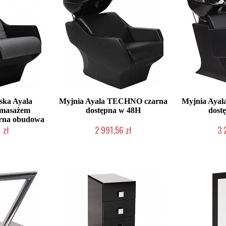
ska Ayala
Myjnia Ayala TECHNO czarna
Myjnia Ayal
 masażem
dostępna w 48H
dost
arna obudowa
 zł
2 991,56 zł
3 
ienie Klienta
W magazynie producenta
W magazy