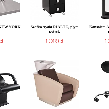
a NEW YORK
Szafka Ayala RIALTO, płyta
Konsoleta A
połysk
zł
1 691,87 zł
1 
roducenta
Produkcja na zamówienie Klienta
Produkcja na