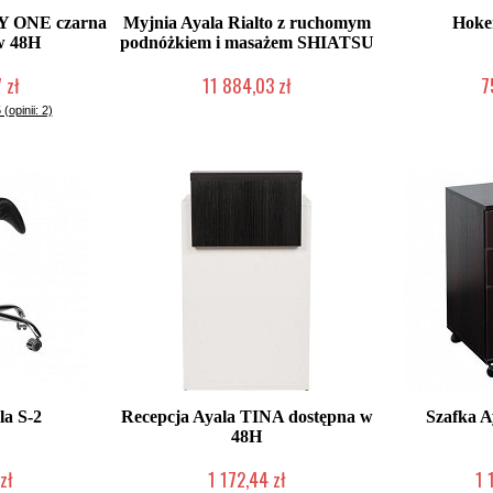
Y ONE czarna
Myjnia Ayala Rialto z ruchomym
Hoker
w 48H
podnóżkiem i masażem SHIATSU
 zł
11 884,03 zł
7
roducenta
Produkcja na zamówienie Klienta
Produkcja na
 (opinii: 2)
la S-2
Recepcja Ayala TINA dostępna w
Szafka 
48H
zł
1 172,44 zł
1 