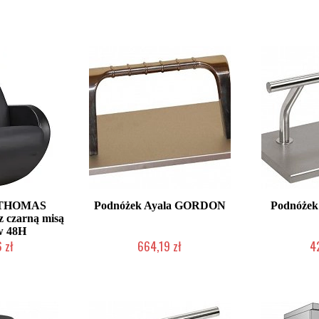
ienie Klienta
W magazynie producenta
Produkcja na
a THOMAS
Podnóżek Ayala GORDON
Podnóże
z czarną misą
w 48H
 zł
664,19 zł
4
roducenta
2-5 dni roboczych
2-5 d