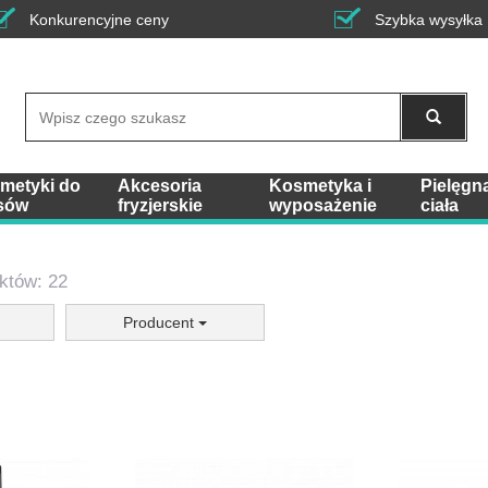
Konkurencyjne ceny
Szybka wysyłka
Wyszukaj
metyki do
Akcesoria
Kosmetyka i
Pielęgn
sów
fryzjerskie
wyposażenie
ciała
któw: 22
Producent