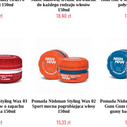
i 150ml
do każdego rodzaju włosów
poły
150ml
zł
18,40 zł
1
łka w 24h)
Duża ilość (wysyłka w 24h)
Duża iloś
tyling Wax 03
Pomada Nishman Styling Wax 02
Pomada Nishm
ów o zapachu
Sport mocna pogrubiająca włosy
Gum Gum m
a 150ml
150ml
gumy ba
zł
15,33 zł
1