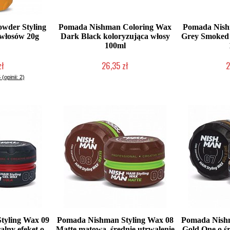
wder Styling
Pomada Nishman Coloring Wax
Pomada Nish
i włosów 20g
Dark Black koloryzująca włosy
Grey Smoked 
100ml
zł
26,35 zł
2
łka w 24h)
Duża ilość (wysyłka w 24h)
Duża iloś
 (opinii: 2)
tyling Wax 09
Pomada Nishman Styling Wax 08
Pomada Nishm
alny efeket o
Matte matowa, średnie utrwalenie
Gold One o ś