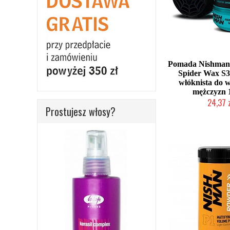
Pomada Nishman 
Spider Wax S
włóknista do w
mężczyzn 
24,37 
Prostujesz włosy?
Duża ilość (wysy