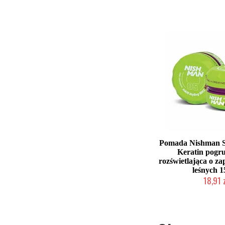
Duża ilość (wysy
Pomada Nishman S
Keratin pogru
rozświetlająca o 
leśnych 
18,91 
Chwilowo nie