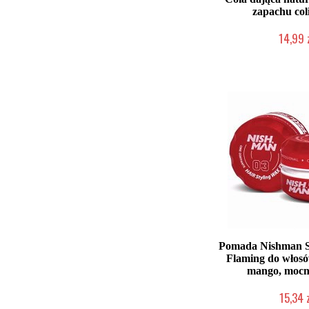
zapachu col
14,99 
Duża ilość (wysy
Pomada Nishman S
Flaming do włos
mango, mocn
15,34 