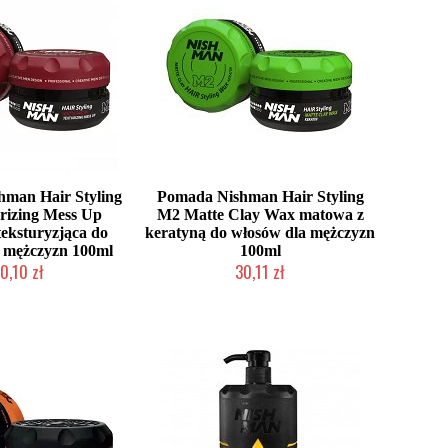
man Hair Styling
Pomada Nishman Hair Styling
rizing Mess Up
M2 Matte Clay Wax matowa z
eksturyzjąca do
keratyną do włosów dla mężczyzn
 mężczyzn 100ml
100ml
0,10 zł
30,11 zł
ć (wysyłka w 24h)
Duża ilość (wysyłka w 24h)