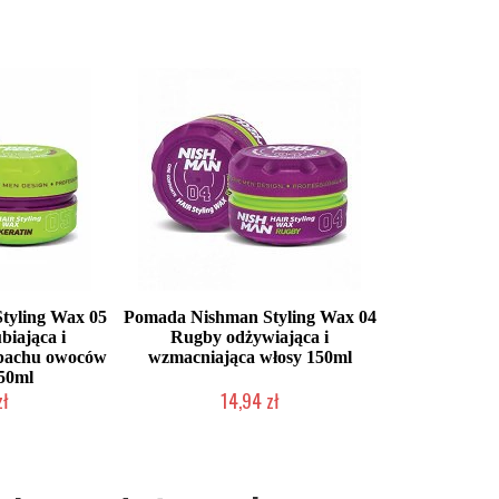
łka w 24h)
Duża ilość (wysyłka w 24h)
Duża iloś
tyling Wax 05
Pomada Nishman Styling Wax 04
biająca i
Rugby odżywiająca i
zapachu owoców
wzmacniająca włosy 150ml
150ml
zł
14,94 zł
dostępny
Chwilowo niedostępny