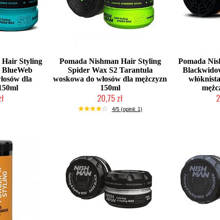
Hair Styling
Pomada Nishman Hair Styling
Pomada Nish
3 BlueWeb
Spider Wax S2 Tarantula
Blackwido
łosów dla
woskowa do włosów dla mężczyzn
włóknist
150ml
150ml
mężc
zł
20,75 zł
2
łka w 24h)
Duża ilość (wysyłka w 24h)
Mała iloś
4/5 (opinii: 1)