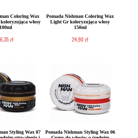
man Coloring Wax
Pomada Nishman Coloring Wax
koloryzująca włosy
Light Gr koloryzująca włosy
100ml
150ml
6,35 zł
24,90 zł
ć (wysyłka w 24h)
Duża ilość (wysyłka w 24h)
an Styling Wax 07
Pomada Nishman Styling Wax 06
rednim utrwaleniu i
Gumy do włosów o średnim