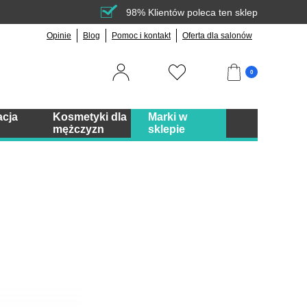
98% Klientów poleca ten sklep
Opinie
Blog
Pomoc i kontakt
Oferta dla salonów
0
acja
Kosmetyki dla
Marki w
mężczyzn
sklepie