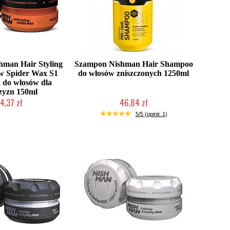
man Hair Styling
Szampon Nishman Hair Shampoo
w Spider Wax S1
do włosów zniszczonych 1250ml
a do włosów dla
zyzn 150ml
4,37 zł
46,84 zł
ć (wysyłka w 24h)
Duża ilość (wysyłka w 24h)
5/5 (opinii: 1)