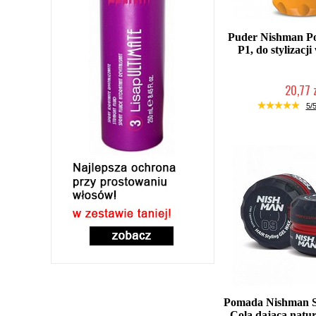
Puder Nishman Po
P1, do stylizacj
20,77 
Duża ilość (wysy
5/5
Pomada Nishman S
Cola dająca natur