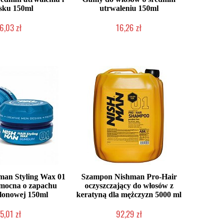
sku 150ml
utrwaleniu 150ml
6,03 zł
16,26 zł
ć (wysyłka w 24h)
Duża ilość (wysyłka w 24h)
an Styling Wax 01
Szampon Nishman Pro-Hair
ocna o zapachu
oczyszczający do włosów z
lonowej 150ml
keratyną dla mężczyzn 5000 ml
5,01 zł
92,29 zł