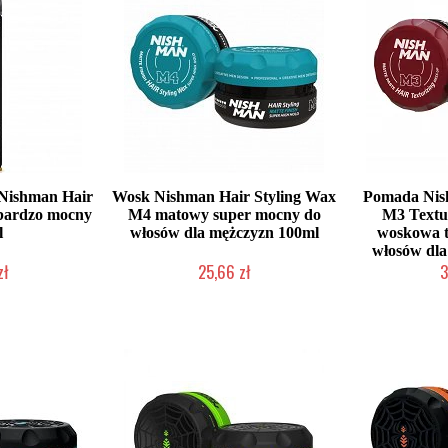
 Nishman Hair
Wosk Nishman Hair Styling Wax
Pomada Nish
 bardzo mocny
M4 matowy super mocny do
M3 Textu
l
włosów dla mężczyzn 100ml
woskowa t
włosów dla
zł
25,66 zł
3
łka w 24h)
Duża ilość (wysyłka w 24h)
Duża iloś