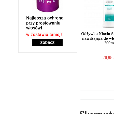
Odżywka Nioxin S
nawilżająca do w
200m
70,95 
Chwilowo nie