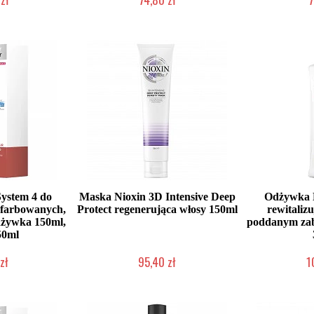
dostępny
Chwilowo niedostępny
Chwilow
System 4 do
Maska Nioxin 3D Intensive Deep
Odżywka N
w farbowanych,
Protect regenerująca włosy 150ml
rewitaliz
dżywka 150ml,
poddanym za
50ml
zł
95,40 zł
1
dostępny
Chwilowo niedostępny
Chwilow