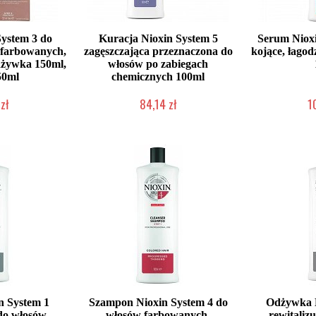
System 3 do
Kuracja Nioxin System 5
Serum Nioxi
w farbowanych,
zagęszczająca przeznaczona do
kojące, łagod
dżywka 150ml,
włosów po zabiegach
50ml
chemicznych 100ml
zł
84,14 zł
1
dostępny
Chwilowo niedostępny
Chwilow
n System 1
Szampon Nioxin System 4 do
Odżywka N
 do włosów
włosów farbowanych,
rewitaliz