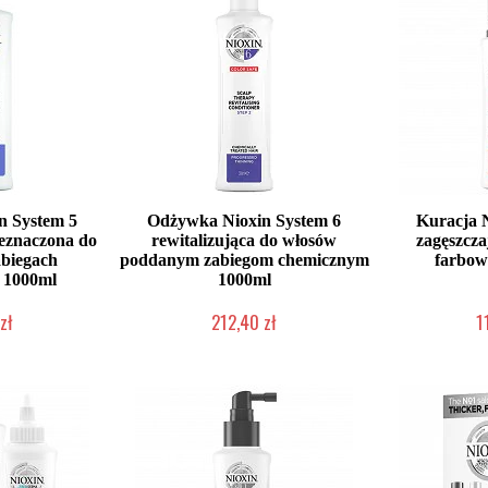
n System 5
Odżywka Nioxin System 6
Kuracja N
zeznaczona do
rewitalizująca do włosów
zagęszcza
abiegach
poddanym zabiegom chemicznym
farbow
 1000ml
1000ml
zł
212,40 zł
1
dostępny
Chwilowo niedostępny
Chwilow