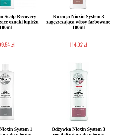
n Scalp Recovery
Kuracja Nioxin System 3
zące oznaki łupieżu
zagęszczająca włosy farbowane
100ml
100ml
09,54 zł
114,02 zł
o niedostępny
Chwilowo niedostępny
ioxin System 1
Odżywka Nioxin System 3
ująca do włosów
rewitalizująca do włosów