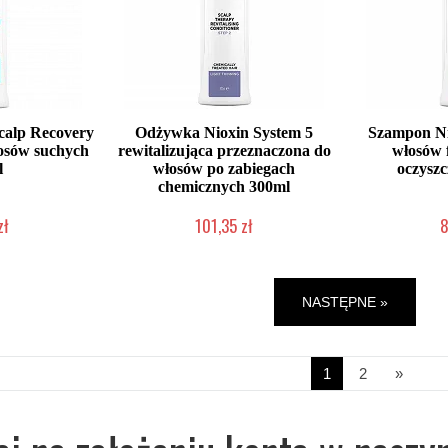
calp Recovery
Odżywka Nioxin System 5
Szampon Ni
łosów suchych
rewitalizująca przeznaczona do
włosów 
l
włosów po zabiegach
oczyszc
chemicznych 300ml
zł
101,35 zł
8
dostępny
Chwilowo niedostępny
Chwilow
NASTĘPNE »
1
2
»