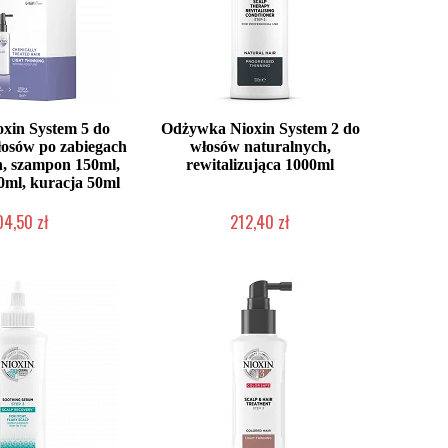
xin System 5 do
Odżywka Nioxin System 2 do
włosów po zabiegach
włosów naturalnych,
, szampon 150ml,
rewitalizująca 1000ml
ml, kuracja 50ml
04,50 zł
212,40 zł
o niedostępny
Chwilowo niedostępny