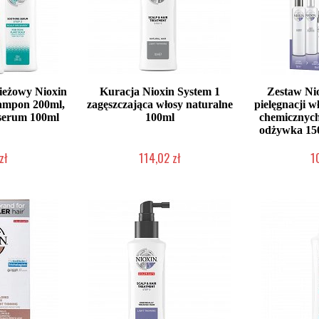
ieżowy Nioxin
Kuracja Nioxin System 1
Zestaw Nio
zampon 200ml,
zagęszczająca włosy naturalne
pielęgnacji 
serum 100ml
100ml
chemicznych
odżywka 150
zł
114,02 zł
1
dostępny
Chwilowo niedostępny
Chwilow