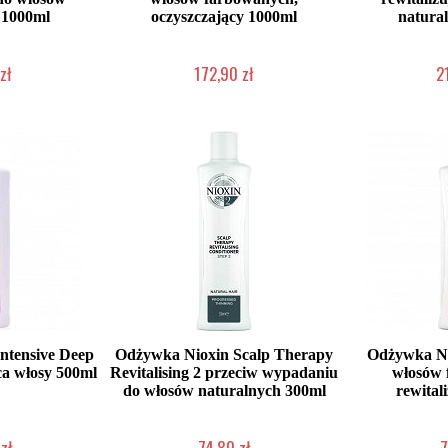
 1000ml
oczyszczający 1000ml
natura
zł
172,90 zł
2
dostępny
Chwilowo niedostępny
Chwilow
ntensive Deep
Odżywka Nioxin Scalp Therapy
Odżywka Ni
ca włosy 500ml
Revitalising 2 przeciw wypadaniu
włosów 
do włosów naturalnych 300ml
rewital
zł
74,80 zł
7