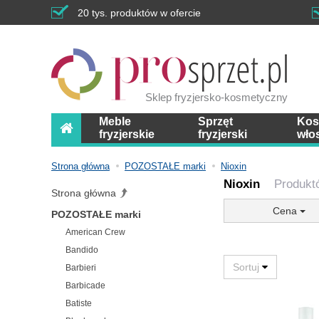
20 tys. produktów w ofercie
Sklep fryzjersko-kosmetyczny
Meble
Sprzęt
Kos
fryzjerskie
fryzjerski
wło
Strona główna
POZOSTAŁE marki
Nioxin
Nioxin
Produkt
Strona główna
Cena
POZOSTAŁE marki
American Crew
Bandido
Barbieri
Barbicade
Batiste