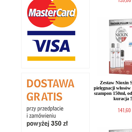
Chwilowo nie
Zestaw Nioxin 
pielęgnacji włosó
szampon 150ml, o
kuracja 
141,60 
Chwilowo nie