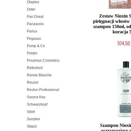
Olaplex
Oster
Zestaw Nioxin 
Pan Drwal
pielęgnacji włosó
Panasonic
szampon 150ml, o
kuracja 
Parlux
Pegasus
104,50 
Pomp & Co
Chwilowo nie
Polder
Proximus Cosmetics
Refectocil
Renee Blanche
Reuzel
Revlon Professional
Saryna Key
Schwarzkopf
Sibel
Sunplex
Szampon Nioxi
Stapiz
oczyszczający