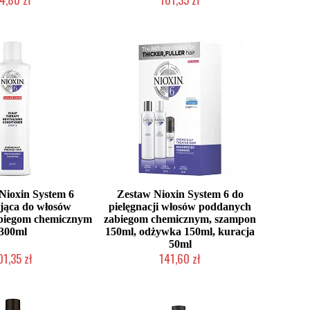
o niedostępny
Chwilowo niedostępny
ioxin System 6
Zestaw Nioxin System 6 do
ująca do włosów
pielęgnacji włosów poddanych
biegom chemicznym
zabiegom chemicznym, szampon
300ml
150ml, odżywka 150ml, kuracja
50ml
01,35 zł
141,60 zł
o niedostępny
Chwilowo niedostępny