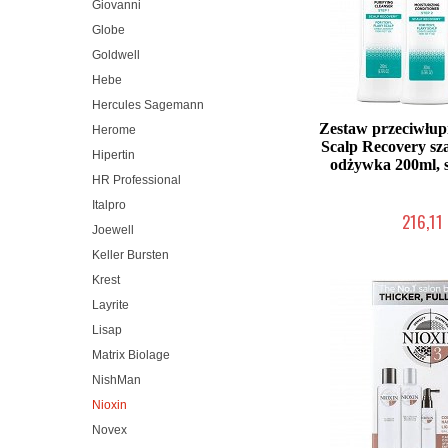
Giovanni
Globe
Goldwell
Hebe
Hercules Sagemann
Zestaw przeciwłup
Herome
Scalp Recovery s
Hipertin
odżywka 200ml, 
HR Professional
Italpro
216,11 
Joewell
Chwilowo nie
Keller Bursten
Krest
Layrite
Lisap
Matrix Biolage
NishMan
Nioxin
Novex