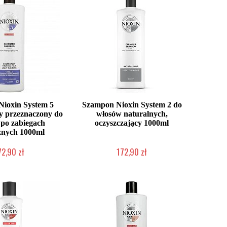
ioxin System 5
Szampon Nioxin System 2 do
y przeznaczony do
włosów naturalnych,
po zabiegach
oczyszczający 1000ml
znych 1000ml
72,90 zł
172,90 zł
o niedostępny
Chwilowo niedostępny