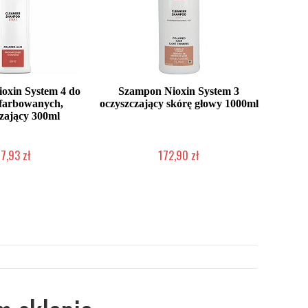
oxin System 4 do
Szampon Nioxin System 3
farbowanych,
oczyszczający skórę głowy 1000ml
zający 300ml
7,93 zł
172,90 zł
o niedostępny
Chwilowo niedostępny