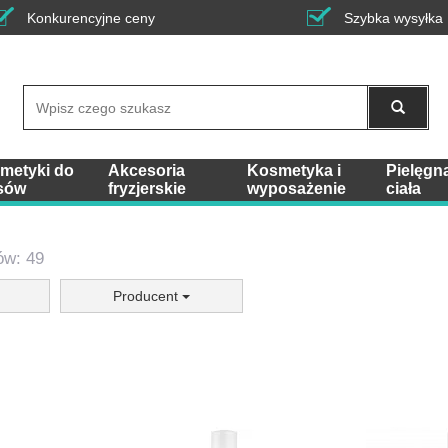
Konkurencyjne ceny
Szybka wysyłka
Wyszukaj
metyki do
Akcesoria
Kosmetyka i
Pielęgn
sów
fryzjerskie
wyposażenie
ciała
ów: 49
Producent