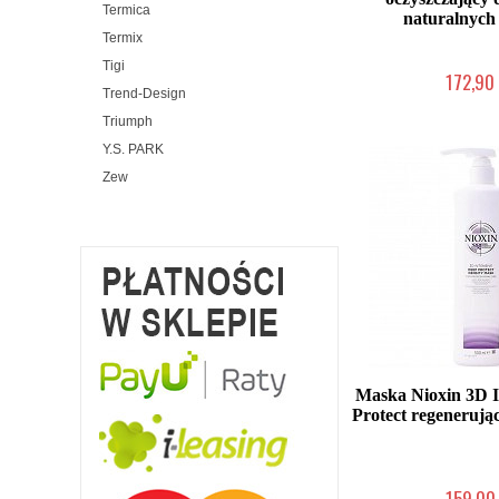
Termica
naturalnych
Termix
Tigi
172,90 
Trend-Design
Chwilowo nie
Triumph
Y.S. PARK
Zew
Maska Nioxin 3D I
Protect regenerują
159,00 