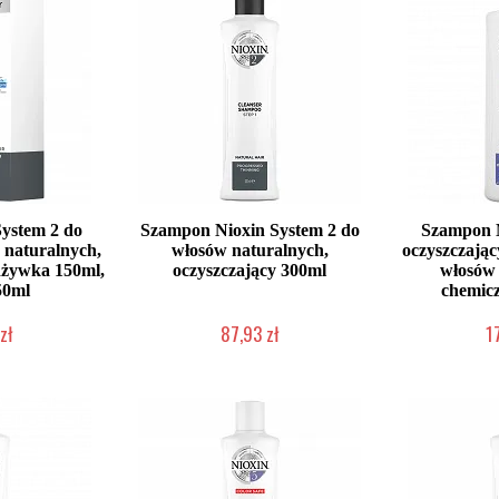
System 2 do
Szampon Nioxin System 2 do
Szampon N
 naturalnych,
włosów naturalnych,
oczyszczając
dżywka 150ml,
oczyszczający 300ml
włosów 
50ml
chemic
zł
87,93 zł
1
dostępny
Chwilowo niedostępny
Chwilow