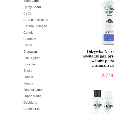
Bluebeards
By My Beard
CeCe
Cera professional
Cerena Solingen
Ceriotti
Clubman
Derby
Odżywka Nioxi
Diapason
rewitalizująca pr
Eko Higiena
włosów po z
Encanto
chemicznych
Ermila
212,40 
Fanola
Chwilowo nie
Farouk
Feather Japan
Fripac Medis
Gabbiano
Gamma Piu