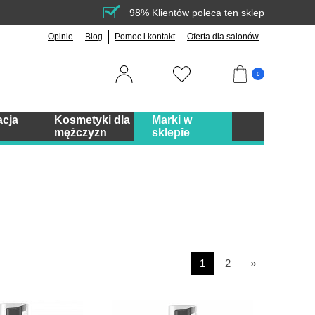
98% Klientów poleca ten sklep
Opinie
Blog
Pomoc i kontakt
Oferta dla salonów
0
acja
Kosmetyki dla
Marki w
mężczyzn
sklepie
1
2
»