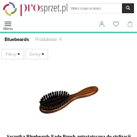
Wyszukaj
Menu
Bluebeards
Produktów: 4
Szczotka Bluebeards Fade Brush antystatyczna do stylizacji