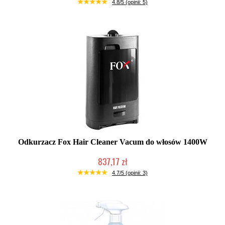
Duża ilość (wysyłka w 24h)
4.8/5 (opinii: 5)
Odkurzacz Fox Hair Cleaner Vacum do włosów 1400W
837,17 zł
Mała ilość (wysyłka w 24h)
4.7/5 (opinii: 3)