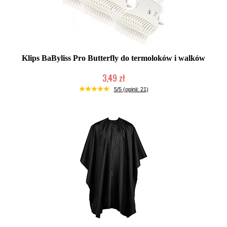
Klips BaByliss Pro Butterfly do termoloków i walków
3,49 zł
Duża ilość (wysyłka w 24h)
5/5 (opinii: 21)