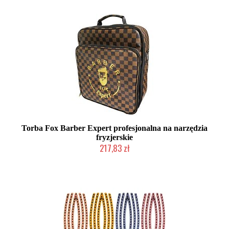
Torba Fox Barber Expert profesjonalna na narzędzia
fryzjerskie
217,83 zł
Duża ilość (wysyłka w 24h)