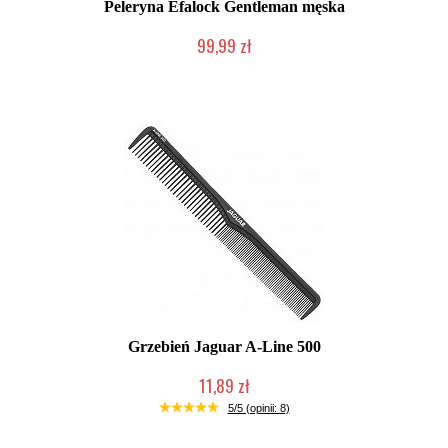
Peleryna Efalock Gentleman męska
99,99 zł
Mała ilość (wysyłka w 24h)
Grzebień Jaguar A-Line 500
11,89 zł
2-5 dni roboczych
5/5 (opinii: 8)