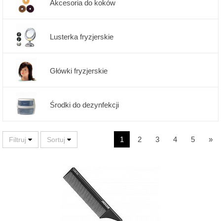
Akcesoria do koków
Lusterka fryzjerskie
Główki fryzjerskie
Środki do dezynfekcji
1
2
3
4
5
»