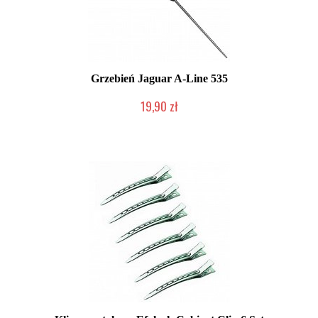
Grzebień Jaguar A-Line 535
19,90 zł
Duża ilość (wysyłka w 24h)