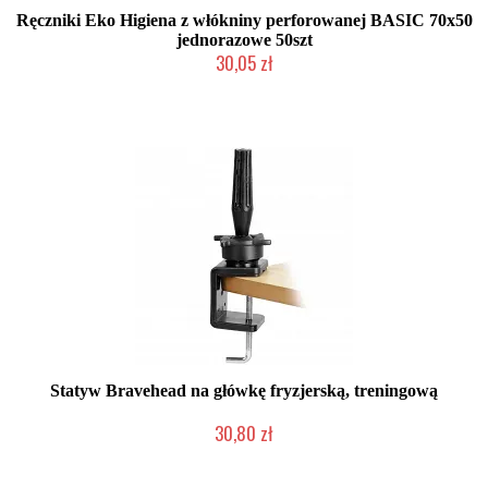
Ręczniki Eko Higiena z włókniny perforowanej BASIC 70x50
jednorazowe 50szt
30,05 zł
Duża ilość (wysyłka w 24h)
Statyw Bravehead na główkę fryzjerską, treningową
30,80 zł
Mała ilość (wysyłka w 24h)