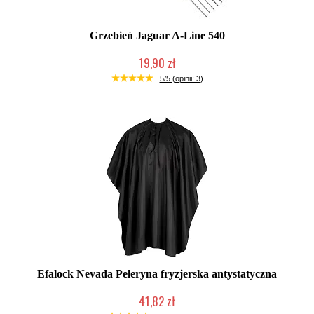
Grzebień Jaguar A-Line 540
19,90 zł
Duża ilość (wysyłka w 24h)
5/5 (opinii: 3)
Efalock Nevada Peleryna fryzjerska antystatyczna
41,82 zł