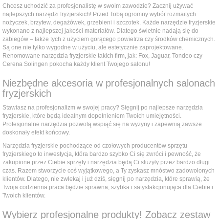
Chcesz uchodzić za profesjonalistę w swoim zawodzie? Zacznij używać
najlepszych narzędzi fryzjerskich! Przed Tobą ogromny wybór rozmaitych
nożyczek, brzytew, degażówek, grzebieni i szczotek. Każde narzędzie fryzjerskie
wykonano z najlepszej jakości materiałów. Dlatego świetnie nadają się do
zabiegów – także tych z użyciem gorącego powietrza czy środków chemicznych.
Są one nie tylko wygodne w użyciu, ale estetycznie zaprojektowane.
Renomowane narzędzia fryzjerskie takich firm, jak: Fox, Jaguar, Tondeo czy
Cerena Solingen pokocha każdy klient Twojego salonu!
Niezbędne akcesoria w profesjonalnych salonach
fryzjerskich
Stawiasz na profesjonalizm w swojej pracy? Sięgnij po najlepsze narzędzia
fryzjerskie, które będą idealnym dopełnieniem Twoich umiejętności.
Profesjonalne narzędzia pozwolą wspiąć się na wyżyny i zapewnią zawsze
doskonały efekt końcowy.
Narzędzia fryzjerskie pochodzące od czołowych producentów sprzętu
fryzjerskiego to inwestycja, która bardzo szybko Ci się zwróci i pewność, że
zakupione przez Ciebie sprzęty i narzędzia będą Ci służyły przez bardzo długi
czas. Razem stworzycie coś wyjątkowego, a Ty zyskasz mnóstwo zadowolonych
klientów. Dlatego, nie zwlekaj i już dziś, sięgnij po narzędzia, które sprawią, że
Twoja codzienna praca będzie sprawna, szybka i satysfakcjonująca dla Ciebie i
Twoich klientów.
Wybierz profesjonalne produkty! Zobacz zestaw