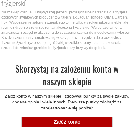
fryzjerski
Nasz sklep oferuje Ci najwyższej jakości, profesjonalne narzędzia dla fryzjera
czołowych światowych producentów takich jak Jaguar, Tondeo, Olivia Garden,
Fox. Wyposażenie salonu fryzjerskiego to nie tylko wysokiej jakości meble, ale
również drobniejsze urządzenia i akcesoria fryzjerskie. Wśród asortymentu
znajdziesz niezbędne akcesoria do strzyżenia czy też do modelowania włosów.
Każdy fryzjer musi zaopatrzyć się w sprzęt oraz narzędzia do pracy stylisty
fryzur: nożyczki fryzjerskie, degażówki, wszelkie kabury i etui na akcesoria,
szczotki do włosów, grzebienie fryzjerskie czy brzytwy do golenia.
Skorzystaj na założeniu konta w
naszym sklepie
Załóż konto w naszym sklepie i zdobywaj punkty za swoje zakupy,
dodane opinie i wiele innych. Pierwsze punkty zdobądź za
zarejestrowanie się poniżej:
Załóż konto