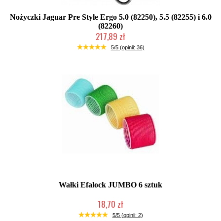
Nożyczki Jaguar Pre Style Ergo 5.0 (82250), 5.5 (82255) i 6.0
(82260)
217,89 zł
Duża ilość (wysyłka w 24h)
5/5 (opinii: 36)
Wałki Efalock JUMBO 6 sztuk
18,70 zł
Duża ilość (wysyłka w 24h)
5/5 (opinii: 2)