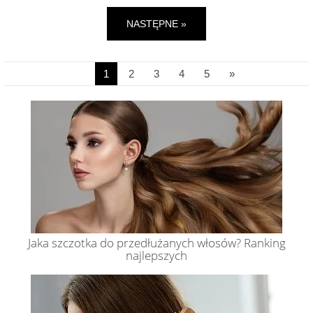
NASTĘPNE »
1
2
3
4
5
»
Jaka szczotka do przedłużanych włosów? Ranking
najlepszych