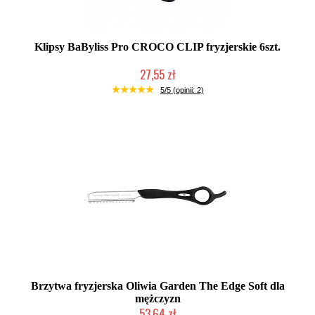
Klipsy BaByliss Pro CROCO CLIP fryzjerskie 6szt.
27,55 zł
Duża ilość (wysyłka w 24h)
5/5 (opinii: 2)
Brzytwa fryzjerska Oliwia Garden The Edge Soft dla
mężczyzn
53,64 zł