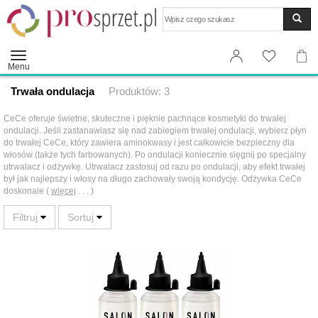
Wyszukaj
Menu
Trwała ondulacja
Produktów: 3
CeCe oferuje świetne, skuteczne i pięknie pachnące kosmetyki do trwałej
ondulacji. Jeśli zastanawiasz się nad zabiegiem trwałej ondulacji, wybierz płyn
do trwałej CeCe, który zawiera aminokwasy i jest całkowicie bezpieczny dla
włosów (także tych farbowanych). Po ondulacji koniecznie sięgnij po specjalny
utrwalacz i odżywkę. Utrwalacz zastosuj od razu po ondulacji, aby efekt trwałej
był jak najlepszy i włosy na długo zachowały swoją kondycję. Odżywka CeCe
doskonale (
więcej
. . . )