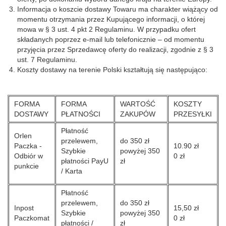
Informacja o koszcie dostawy Towaru ma charakter wiążący od
momentu otrzymania przez Kupującego informacji, o której
mowa w § 3 ust. 4 pkt 2 Regulaminu. W przypadku ofert
składanych poprzez e-mail lub telefonicznie – od momentu
przyjęcia przez Sprzedawcę oferty do realizacji, zgodnie z § 3
ust. 7 Regulaminu.
Koszty dostawy na terenie Polski kształtują się następująco:
FORMA
FORMA
WARTOŚĆ
KOSZTY
DOSTAWY
PŁATNOŚCI
ZAKUPÓW
PRZESYŁKI
Płatność
Orlen
przelewem,
do 350 zł
Paczka -
10.90 zł
Szybkie
powyżej 350
Odbiór w
0 zł
płatności PayU
zł
punkcie
/ Karta
Płatność
przelewem,
do 350 zł
Inpost
15,50 zł
Szybkie
powyżej 350
Paczkomat
0 zł
płatności /
zł