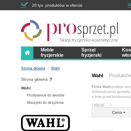
20 tys. produktów w ofercie
Sklep fryzjersko-kosmetyczny
Meble
Sprzęt
Kos
fryzjerskie
fryzjerski
wło
Strona główna
Wahl
Wahl
Produktów
Strona główna
Firma Wahl
podbija serc
Wahl
doświadczenia sprawiły, 
Prostownice do włosów
o krok przed konkurencją
Maszynki do strzyżenia
(
więcej
. . . )
Cena