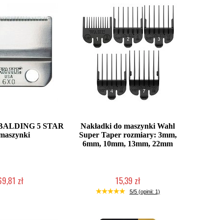
l BALDING 5 STAR
Nakładki do maszynki Wahl
maszynki
Super Taper rozmiary: 3mm,
6mm, 10mm, 13mm, 22mm
69,81 zł
15,39 zł
ć (wysyłka w 24h)
Duża ilość (wysyłka w 24h)
5/5 (opinii: 1)