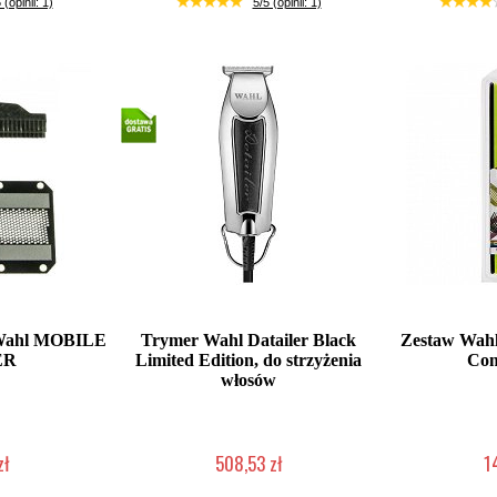
 (opinii: 1)
5/5 (opinii: 1)
i Wahl MOBILE
Trymer Wahl Datailer Black
Zestaw Wahl 
ER
Limited Edition, do strzyżenia
Com
włosów
zł
508,53 zł
1
łka w 24h)
Mała ilość (wysyłka w 24h)
Mała iloś