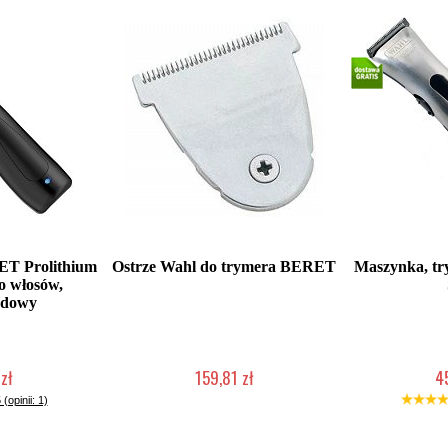
T Prolithium
Ostrze Wahl do trymera BERET
Maszynka, t
o włosów,
odowy
zł
159,81 zł
4
łka w 24h)
Mała ilość (wysyłka w 24h)
Duża iloś
 (opinii: 1)