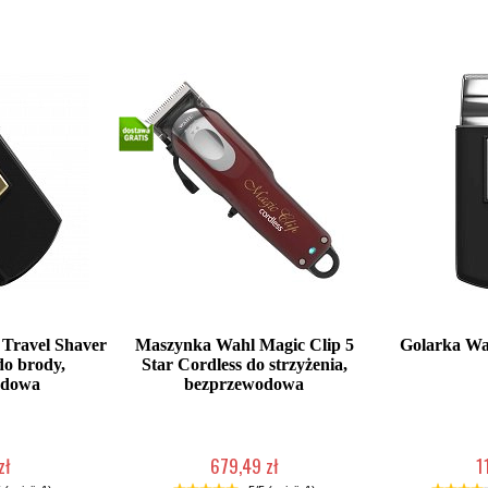
 Travel Shaver
Maszynka Wahl Magic Clip 5
Golarka Wa
do brody,
Star Cordless do strzyżenia,
odowa
bezprzewodowa
zł
679,49 zł
1
łka w 24h)
Duża ilość (wysyłka w 24h)
Duża iloś