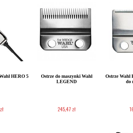
 Wahl HERO 5
Ostrze do maszynki Wahl
Ostrze Wah
LEGEND
do 
zł
245,47 zł
1
łka w 24h)
Mała ilość (wysyłka w 24h)
Mała iloś