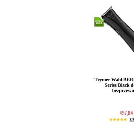
Trymer Wahl BERE
Series Black d
bezprzew
457,84 
Duża ilość (wysy
5/5