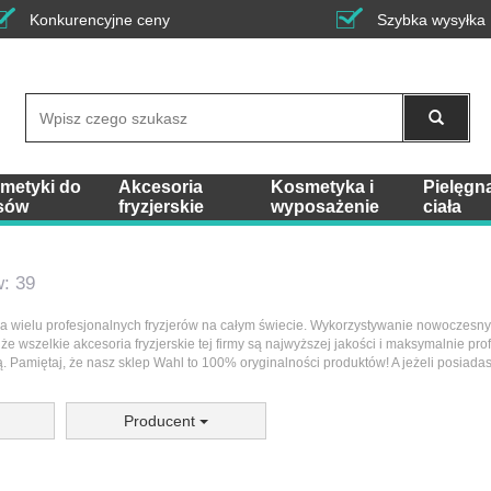
Konkurencyjne ceny
Szybka wysyłka
Wyszukaj
metyki do
Akcesoria
Kosmetyka i
Pielęgn
sów
fryzjerskie
wyposażenie
ciała
: 39
a wielu profesjonalnych fryzjerów na całym świecie. Wykorzystywanie nowoczesnyc
że wszelkie akcesoria fryzjerskie tej firmy są najwyższej jakości i maksymalnie pr
. Pamiętaj, że nasz sklep Wahl to 100% oryginalności produktów! A jeżeli posiadas
Producent