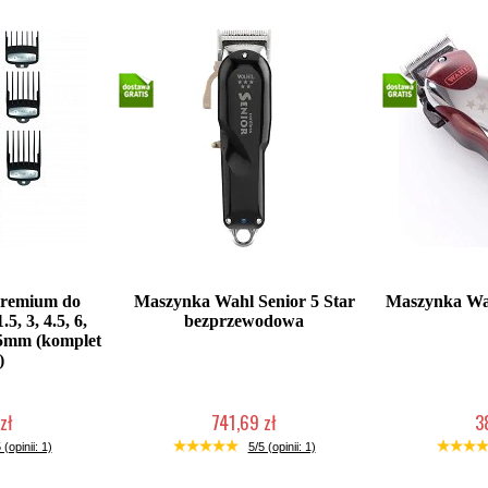
Premium do
Maszynka Wahl Senior 5 Star
Maszynka W
, 3, 4.5, 6,
bezprzewodowa
 25mm (komplet
)
zł
741,69 zł
3
łka w 24h)
Mała ilość (wysyłka w 24h)
Duża iloś
 (opinii: 1)
5/5 (opinii: 1)