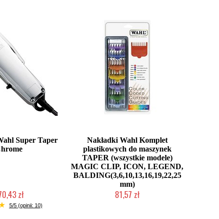
ahl Super Taper
Nakładki Wahl Komplet
hrome
plastikowych do maszynek
TAPER (wszystkie modele)
MAGIC CLIP, ICON, LEGEND,
BALDING(3,6,10,13,16,19,22,25
mm)
70,43 zł
81,57 zł
ć (wysyłka w 24h)
Mała ilość (wysyłka w 24h)
5/5 (opinii: 10)