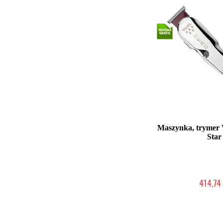
Maszynka, trymer
Star
414,74 
Duża ilość (wysy