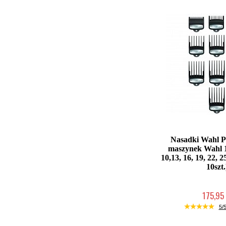
Nasadki Wahl 
maszynek Wahl 1.5
10,13, 16, 19, 22,
10szt.
175,95 
Duża ilość (wysy
5/5