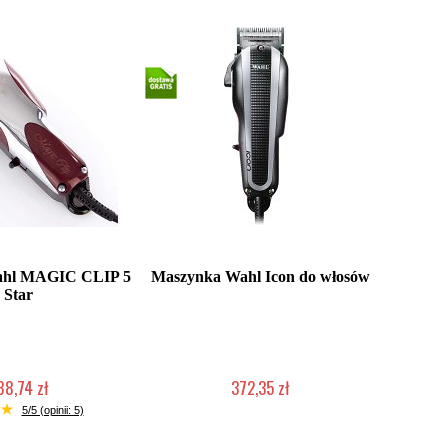
ahl MAGIC CLIP 5
Maszynka Wahl Icon do włosów
Star
88,74 zł
372,35 zł
ć (wysyłka w 24h)
Duża ilość (wysyłka w 24h)
5/5 (opinii: 5)