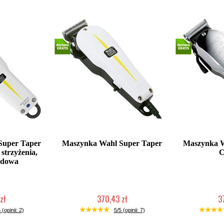
Super Taper
Maszynka Wahl Super Taper
Maszynka W
trzyżenia,
C
odowa
zł
370,43 zł
3
łka w 24h)
2-5 dni roboczych
Duża iloś
 (opinii: 2)
5/5 (opinii: 7)