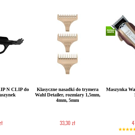
P N CLIP do
Klasyczne nasadki do trymera
Maszynka W
aszynek
Wahl Detailer, rozmiary 1,5mm,
4mm, 5mm
zł
33,30 zł
4
łka w 24h)
Mała ilość (wysyłka w 24h)
Duża iloś