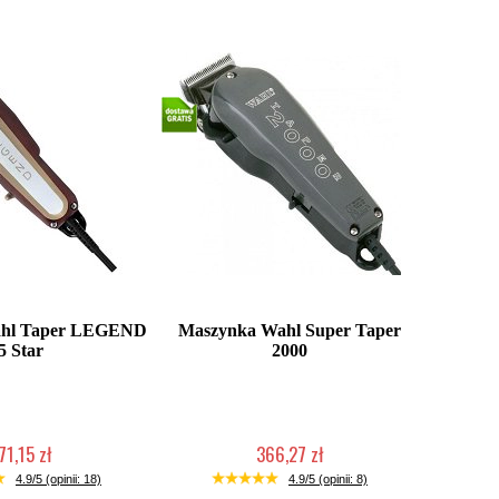
ahl Taper LEGEND
Maszynka Wahl Super Taper
5 Star
2000
71,15 zł
366,27 zł
ć (wysyłka w 24h)
Mała ilość (wysyłka w 24h)
4.9/5 (opinii: 18)
4.9/5 (opinii: 8)