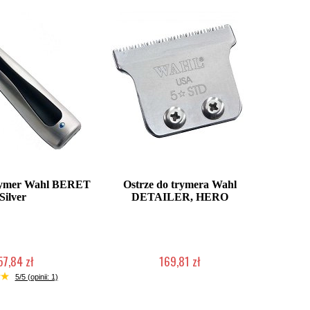
rymer Wahl BERET
Ostrze do trymera Wahl
Silver
DETAILER, HERO
57,84 zł
169,81 zł
ć (wysyłka w 24h)
Duża ilość (wysyłka w 24h)
5/5 (opinii: 1)