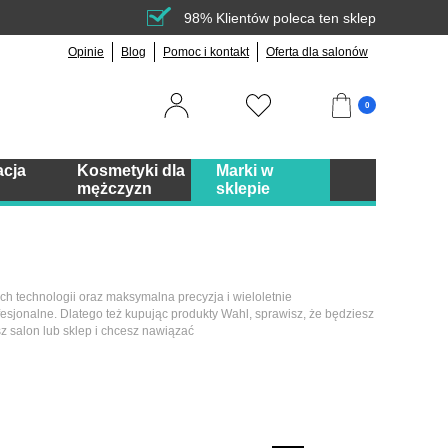
98% Klientów poleca ten sklep
Opinie
Blog
Pomoc i kontakt
Oferta dla salonów
0
acja
Kosmetyki dla
Marki w
mężczyzn
sklepie
h technologii oraz maksymalna precyzja i wieloletnie
ofesjonalne. Dlatego też kupując produkty Wahl, sprawisz, że będziesz
z salon lub sklep i chcesz nawiązać