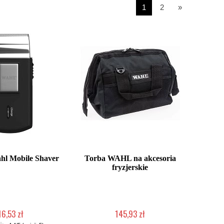
1
2
»
hl Mobile Shaver
Torba WAHL na akcesoria
fryzjerskie
16,53 zł
145,93 zł
ć (wysyłka w 24h)
Duża ilość (wysyłka w 24h)