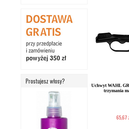
Prostujesz włosy?
Uchwyt WAHL GRI
trzymania m
65,67 
Duża ilość (wysy