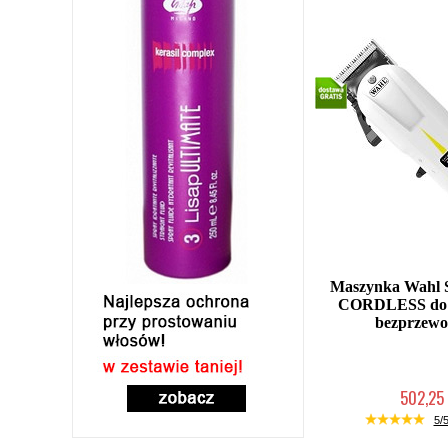
Maszynka Wahl 
CORDLESS do s
bezprzew
502,25 
Duża ilość (wysy
5/5