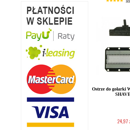
5/5
Ostrze do golark
SHAV
24,97 
Mała ilość (wysy