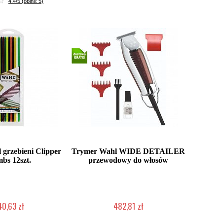
4.4/5 (opinii: 5)
grzebieni Clipper
Trymer Wahl WIDE DETAILER
bs 12szt.
przewodowy do włosów
40,63 zł
482,81 zł
ć (wysyłka w 24h)
Mała ilość (wysyłka w 24h)