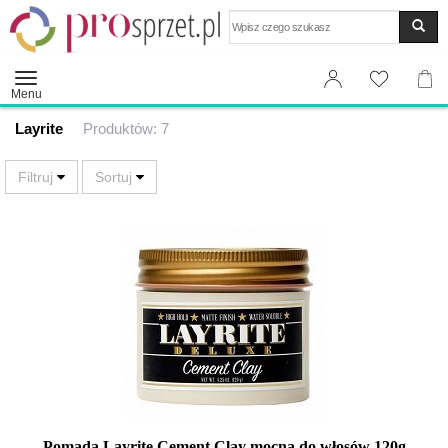
Wyszukaj
Menu
Layrite
Produktów: 7
Pomada Layrite Cement Clay mocna do włosów 120g