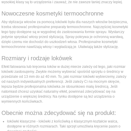
wysokiej klasy są to urządzenia i zauważ, że nie zawsze taniej znaczy lepiej.
Nowoczesne kosmetyki termoochronne
Aby stylizacja włosów za pomocą lokówki była dla naszych włosów bezpieczna,
trzeba stosować profesjonalne preparaty termoochronne. Najczęściej kosmetyki
tego typy dostępne są w wygodnej do zastosowania formie sprayu. Wystarczy
jedynie spryskać włosy przed stylizacją. Spray pokrywa je ochronną warstwą,
dzięki czemu nie dochodzi do uszkodzeń włosa. Profesjonalne kosmetyki
termoochronne nawilżają włosy i wygładzają je. Ułatwiają także stylizację.
Rozmiary i rodzaje lokówek
Efekt falowania lub kręcenia loków w dużej mierze zależy od tego, jaki rozmiar
lokówki zastosujemy. Zwykle możemy wybierać spośród sprzętu o średnicy w
przedziale od 13 mm do aż 40 mm. To, jaki rozmiar lokówki wybierzemy, zależy
od naszych indywidualnych preferencji. Jeśli zależy Ci na mocnym skręcie,
lepsza będzie profesjonalna lokówka ze stosunkowo małą średnicą. Jeśli
natomiast chcesz uzyskać naturalny efekt, powinnaś zdecydować się na
urządzenie o większej średnicy. Na rynku dostępne są też urządzenia o
wymiennych końcówkach.
Obecnie można zdecydować się na produkt:
lokówki klasyczne - lokówki z końcówką o klasycznym kształcie walca,
dostępne w różnych rozmiarach. Taki sprzęt umożliwia kręcenie pasm o