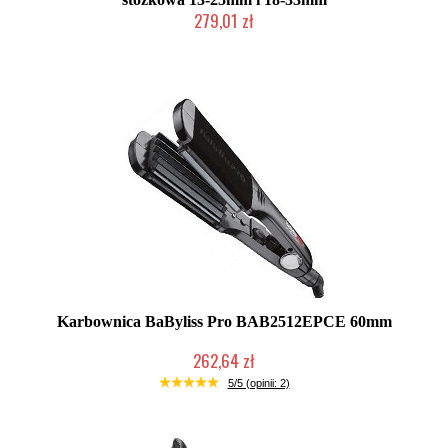
279,01 zł
Mała ilość (wysyłka w 24h)
Karbownica BaByliss Pro BAB2512EPCE 60mm
262,64 zł
Duża ilość (wysyłka w 24h)
5/5 (opinii: 2)