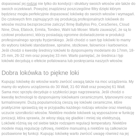
dopasować jej
rodzaj
nie tylko do kondycji i struktury swoich włosów ale także do
swoich oczekiwań. Powyżej znajdziesz poszczególne filtry dzięki którym
będziesz mogła perfekcyjnie dopasować lokówkę do swoich włosów i wymagań.
Do czołowych firm zajmujących się produkcją profesjonalnych lokówek do
włosów można bezsprzecznie zaliczyć firmę BaByliss Pro, CeraSeries, Cloud
Nine, Diva, Efalock, Ermila, Tondeo, Wahl lub Moser. Warto zauważyć, że są to
czołowi producenci, którzy posiadają ogromne doświadczenie w produkcji
profesjonalnego sprzętu fryzjerskiego. Jeśli chodzi o sam typ lokówki to mamy
do wyboru lokówki standardowe, spiralne, stożkowe, falownice i karbownice.
Jeśli chodzi o kwestię średnicy lokówki to dysponujemy modelami do 17mm, 18-
25 mm, 26-32 mm oraz powyżej 33 mm. Warto pamiętać, że średnica i typ
lokówki decydują o efekcie pofalowana lub poskręcania naszych włosów.
Dobra lokówka to piękne loki
Kupując lokówkę do włosów warto zwrócić uwagą także na moc urządzenia. My
mamy do wyboru urządzenia do 30 Watt, 31-60 Watt oraz powyżej 61 Watt.
Sama moc sprzętu decyduje o szybkości jego nagrzewania. Jeśli chodzi o
kwestię technologii to dysponujemy lokówkami ceramicznymi, tytanowymi oraz
turmalinowymi. Dużą popularnością cieszą się lokówki ceramiczne, które
praktycznie sprawdzą się w przypadku każdego rodzaju włosów oraz niwelują
uczucie szorstkości włosów. Niektóre modele lokówek są wyposażone w funkcję
jonizacji, która sprawia, że włosy stają się gładkie i mniej się elektryzują.
Lokówki różnią się od siebie także rodzajem regulacji temperatury. Niektóre
modele mają regulację cyfrową, niektóre manualną a niektóre są całkowicie
pozbawione tej funkcji. Kupując lokówkę warto zwrócić uwagę również na jej