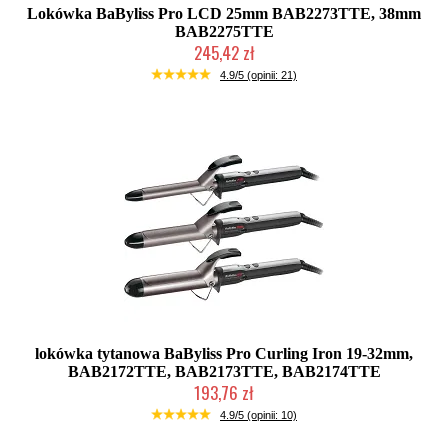
Lokówka BaByliss Pro LCD 25mm BAB2273TTE, 38mm
BAB2275TTE
245,42 zł
Mała ilość (wysyłka w 24h)
4.9/5 (opinii: 21)
lokówka tytanowa BaByliss Pro Curling Iron 19-32mm,
BAB2172TTE, BAB2173TTE, BAB2174TTE
193,76 zł
Duża ilość (wysyłka w 24h)
4.9/5 (opinii: 10)