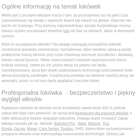
Ogólne informację na temat lokówek
Wiele pań z prostymi włosami marzy o tym, by przynajmniej raz na jakiś czas
zaprezentować się światu z pięknymi falami lub lokami na głowie. Obecnie nie
jest to nic trudnego. Przy pomocy odpowiedniego sprzętu fryzjerskiego można
bardzo szybko wyczarować dowolne
loki
lub fale na włosach, także w domowym
zaciszu.
Które to są najlepsze lokówki? Na uwagę zasługują szczególnie lokówki
ceramiczne (powłoka ceramiczna) i turmalinowe, które świetnie zakręcą każdy
praktycznie rodzaj włosów, przy czym zniwelują odczucie szorstkości i dodadzą
blasku naszej fryzurze. Wiele nowoczesnych lokówek wyposażonych jest w
funkcje jonizacji, zatem po ich użyciu włosy na pewno nie będą
naelektryzowane, poza tym dzięki zastosowaniu technologii podczerwieni łuski
włosa pozostaną zamknięte. Ceramiczna powłoka na lokówce nawilży włosy od
wewnątrz, przez co od razu będą wyglądać znacznie lepiej.
Profesjonalna lokówka - bezpieczeństwo i piękny
wygląd włosów
Najlepsza lokówka do włosów może kosztować nawet około 400 zł, jednak
zakup taki daje nam pewność, że sprzęt jest
bezpieczny dla naszych włosów
, a
efekt stylizacyjny będzie wyglądał naturalnie. Dlatego warto rozważyć zakup
takiego sprzętu jak np. lokówki:
Babyliss Pro
,
Wahl
,
Efalock
,
Fox
,
Ermila
,
Ga.ma
,
Moser
,
Cera Series
,
Tondeo
, GHD, Valera które są funkcjonalne i
przyjazne włosom oraz wykorzystują nowoczesne technologie. Zobacz jak