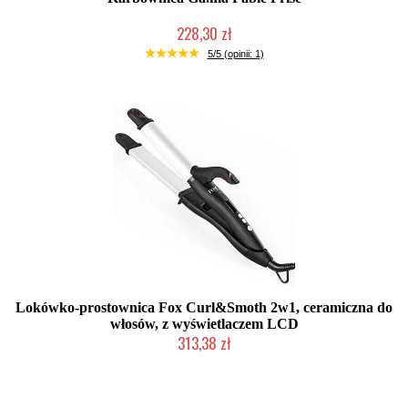
228,30 zł
Duża ilość (wysyłka w 24h)
5/5 (opinii: 1)
Lokówko-prostownica Fox Curl&Smoth 2w1, ceramiczna do
włosów, z wyświetlaczem LCD
313,38 zł
Mała ilość (wysyłka w 24h)