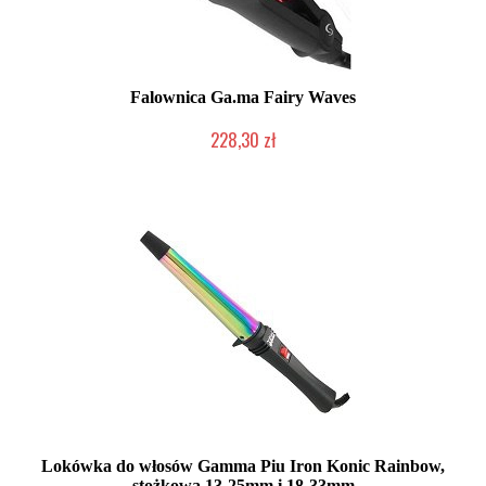
Falownica Ga.ma Fairy Waves
228,30 zł
Duża ilość (wysyłka w 24h)
Lokówka do włosów Gamma Piu Iron Konic Rainbow,
stożkowa 13-25mm i 18-33mm