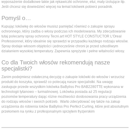
wyposażenie dodatkowe takie jak rękawiczki ochronne, etui, maty izolujące itp.
Jeśli chcesz się dowiedzieć więcej na temat lokówek pobierz poradnik.
Pomyśl o…
Kupując lokówkę do włosów musisz pamiętać również o zakupie sprayu
ochronnego, który zadba o włosy podczas ich modelowania. My zdecydowanie
tutaj polecamy spray ochronny Tecni.art HOT STYLE CONSTUCTOR L'Oreal
Professionnel, który idealnie się sprawdzi w przypadku każdego rodzaju włosów.
Spray dodaje włosom objętości i jednocześnie chroni je przed szkodliwym
działaniem wysokiej temperatury. Zapewnia sprężyste i pełne witalności włosy.
Co dla Twoich włosów rekomendują nasze
specjalistki?
Zanim podejmiesz ostateczną decyzję o zakupie lokówki do włosów i wrzucisz
produkt do koszyka, sprawdź co polecają nasze specjalistki. Na uwagę
zasługuje przede wszystkim lokówka BaByliss Pro BAB2280TTE wykonana w
technologii tytanowo – turmalinowej. Lokówka posiada aż 25 regulacji
poziomów temperatury dając różne możliwości dostosowania pracy urządzenia
do rodzaju włosów i swoich potrzeb. Warto zdecydować się także na zakup
urządzenia do robienia loków BaByliss Pro Perfect Curling, które jest absolutnym
przełomem na rynku z profesjonalnym sprzętem fryzjerskim