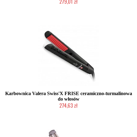
279,01 zł
Mała ilość (wysyłka w 24h)
Karbownica Valera Swiss'X FRISE ceramiczno-turmalinowa
do włosów
274,63 zł
Mała ilość (wysyłka w 24h)