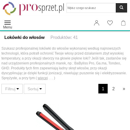
Wyszukaj
Menu
Lokówki do włosów
Produktów: 41
Szukasz profesjonalnej lokówki do włosów wykonanej według najnowszych
technologii, która potrafi ochronić Twoje włosy przed działaniem zbyt wysokiej
temperatury, a przy okazji stworzy na głowie piękne loki? Jeśli tak, zastanów się
nad urządzeniem profesjonalnych marek, np.: BaByliss Pro, Ga.ma, Tondeo,
GHD. Produkty tych firm zapewniają ładny skręt włosów, przy okazji
dyscyplinując je dzięki funkcji jonizacji, niwelując puszenie się i elektryzowanie.
Sprężyste, a przy tym (
więcej
. . . )
1
2
»