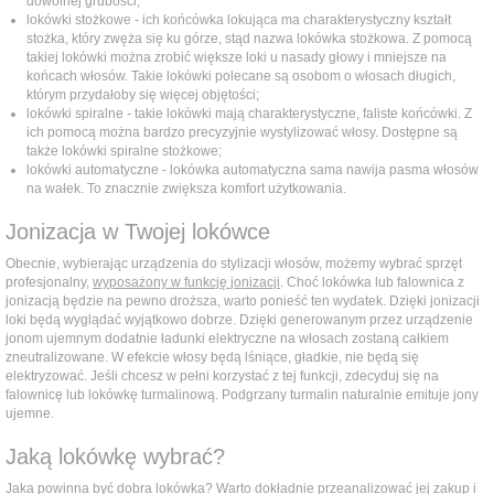
dowolnej grubości;
lokówki stożkowe - ich końcówka lokująca ma charakterystyczny kształt
stożka, który zwęża się ku górze, stąd nazwa lokówka stożkowa. Z pomocą
takiej lokówki można zrobić większe loki u nasady głowy i mniejsze na
końcach włosów. Takie lokówki polecane są osobom o włosach długich,
którym przydałoby się więcej objętości;
lokówki spiralne - takie lokówki mają charakterystyczne, faliste końcówki. Z
ich pomocą można bardzo precyzyjnie wystylizować włosy. Dostępne są
także lokówki spiralne stożkowe;
lokówki automatyczne - lokówka automatyczna sama nawija pasma włosów
na wałek. To znacznie zwiększa komfort użytkowania.
Jonizacja w Twojej lokówce
Obecnie, wybierając urządzenia do stylizacji włosów, możemy wybrać sprzęt
profesjonalny,
wyposażony w funkcję jonizacji
. Choć lokówka lub falownica z
jonizacją będzie na pewno droższa, warto ponieść ten wydatek. Dzięki jonizacji
loki będą wyglądać wyjątkowo dobrze. Dzięki generowanym przez urządzenie
jonom ujemnym dodatnie ładunki elektryczne na włosach zostaną całkiem
zneutralizowane. W efekcie włosy będą lśniące, gładkie, nie będą się
elektryzować. Jeśli chcesz w pełni korzystać z tej funkcji, zdecyduj się na
falownicę lub lokówkę turmalinową. Podgrzany turmalin naturalnie emituje jony
ujemne.
Jaką lokówkę wybrać?
Jaka powinna być dobra lokówka? Warto dokładnie przeanalizować jej zakup i