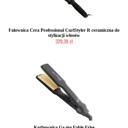
Falownica Cera Professional CurlStyler R ceramiczna do
stylizacji włosów
329,39 zł
2-5 dni roboczych
Karbownica Ga.ma Fable Frise