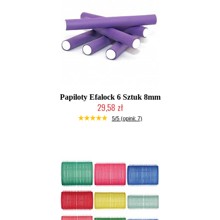
Papiloty Efalock 6 Sztuk 8mm
29,58 zł
Duża ilość (wysyłka w 24h)
5/5 (opinii: 7)