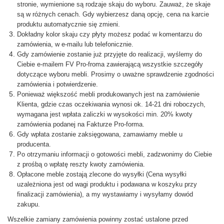
stronie, wymienione są rodzaje skaju do wyboru. Zauważ, że skaje
są w różnych cenach. Gdy wybierzesz daną opcję, cena na karcie
produktu automatycznie się zmieni.
Dokładny kolor skaju czy płyty możesz podać w komentarzu do
zamówienia, w e-mailu lub telefonicznie.
Gdy zamówienie zostanie już przyjęte do realizacji, wyślemy do
Ciebie e-mailem FV Pro-froma zawierającą wszystkie szczegóły
dotyczące wyboru mebli. Prosimy o uważne sprawdzenie zgodności
zamówienia i potwierdzenie.
Ponieważ większość mebli produkowanych jest na zamówienie
Klienta, gdzie czas oczekiwania wynosi ok. 14-21 dni roboczych,
wymagana jest wpłata zaliczki w wysokości min. 20% kwoty
zamówienia podanej na Fakturze Pro-forma.
Gdy wpłata zostanie zaksięgowana, zamawiamy meble u
producenta.
Po otrzymaniu informacji o gotowości mebli, zadzwonimy do Ciebie
z prośbą o wpłatę reszty kwoty zamówienia.
Opłacone meble zostają zlecone do wysyłki (Cena wysyłki
uzależniona jest od wagi produktu i podawana w koszyku przy
finalizacji zamówienia), a my wystawiamy i wysyłamy dowód
zakupu.
Wszelkie zamiany zamówienia powinny zostać ustalone przed