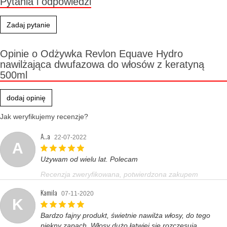
Pytania i odpowiedzi
Zadaj pytanie
Opinie o Odżywka Revlon Equave Hydro
nawilżająca dwufazowa do włosów z keratyną
500ml
dodaj opinię
Jak weryfikujemy recenzje?
A..a
22-07-2022
A
Używam od wielu lat. Polecam
Recenzja zweryfikowana, potwierdzona zakupem
Kamila
07-11-2020
K
Bardzo fajny produkt, świetnie nawilża włosy, do tego
piękny zapach. Włosy dużo łatwiej się rozczesują.