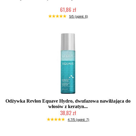
61,86 zł
Chwilowo niedostępny
5/5 (opinii: 6)
Odżywka Revlon Equave Hydro, dwufazowa nawilżająca do
włosów z keratyn...
38,82 zł
Duża ilość (wysyłka w 24h)
4.7/5 (opinii: 7)