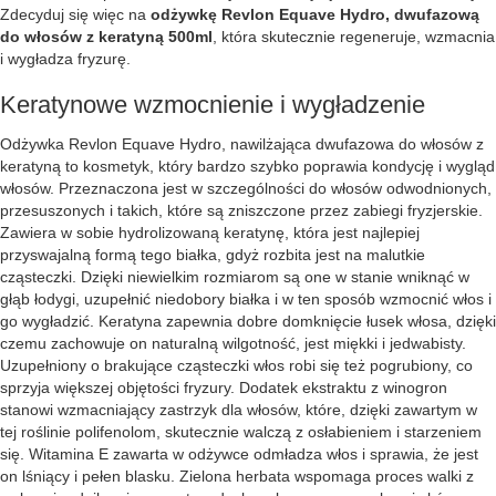
Zdecyduj się więc na
odżywkę Revlon Equave Hydro, dwufazową
do włosów z keratyną 500ml
, która skutecznie regeneruje, wzmacnia
i wygładza fryzurę.
Keratynowe wzmocnienie i wygładzenie
Odżywka Revlon Equave Hydro, nawilżająca dwufazowa do włosów z
keratyną to kosmetyk, który bardzo szybko poprawia kondycję i wygląd
włosów. Przeznaczona jest w szczególności do włosów odwodnionych,
przesuszonych i takich, które są zniszczone przez zabiegi fryzjerskie.
Zawiera w sobie hydrolizowaną keratynę, która jest najlepiej
przyswajalną formą tego białka, gdyż rozbita jest na malutkie
cząsteczki. Dzięki niewielkim rozmiarom są one w stanie wniknąć w
głąb łodygi, uzupełnić niedobory białka i w ten sposób wzmocnić włos i
go wygładzić. Keratyna zapewnia dobre domknięcie łusek włosa, dzięki
czemu zachowuje on naturalną wilgotność, jest miękki i jedwabisty.
Uzupełniony o brakujące cząsteczki włos robi się też pogrubiony, co
sprzyja większej objętości fryzury. Dodatek ekstraktu z winogron
stanowi wzmacniający zastrzyk dla włosów, które, dzięki zawartym w
tej roślinie polifenolom, skutecznie walczą z osłabieniem i starzeniem
się. Witamina E zawarta w odżywce odmładza włos i sprawia, że jest
on lśniący i pełen blasku. Zielona herbata wspomaga proces walki z