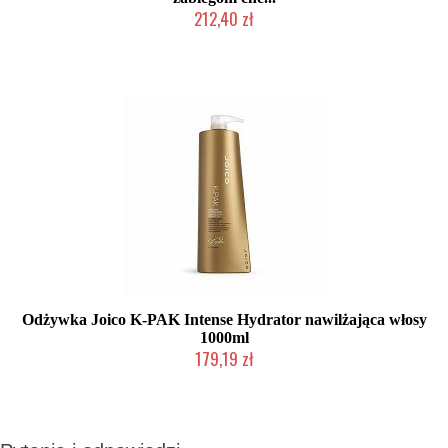
212,40 zł
Chwilowo niedostępny
Odżywka Joico K-PAK Intense Hydrator nawilżająca włosy
1000ml
179,19 zł
Produkt wycofany