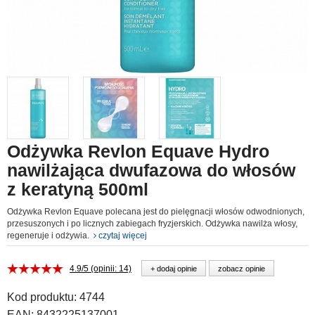
Odżywka Revlon Equave Hydro
nawilżająca dwufazowa do włosów
z keratyną 500ml
Odżywka Revlon Equave polecana jest do pielęgnacji włosów odwodnionych,
przesuszonych i po licznych zabiegach fryzjerskich. Odżywka nawilża włosy,
regeneruje i odżywia.
czytaj więcej
4.9/5 (opinii: 14)
+ dodaj opinie
zobacz opinie
Kod produktu:
4744
EAN:
8432225137001