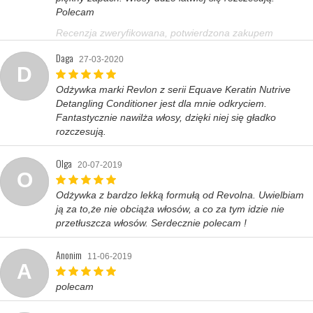
Polecam
Recenzja zweryfikowana, potwierdzona zakupem
Daga
27-03-2020
D
Odżywka marki Revlon z serii Equave Keratin Nutrive
Detangling Conditioner jest dla mnie odkryciem.
Fantastycznie nawilża włosy, dzięki niej się gładko
rozczesują.
Olga
20-07-2019
O
Odżywka z bardzo lekką formułą od Revolna. Uwielbiam
ją za to,że nie obciąża włosów, a co za tym idzie nie
przetłuszcza włosów. Serdecznie polecam !
Anonim
11-06-2019
A
polecam