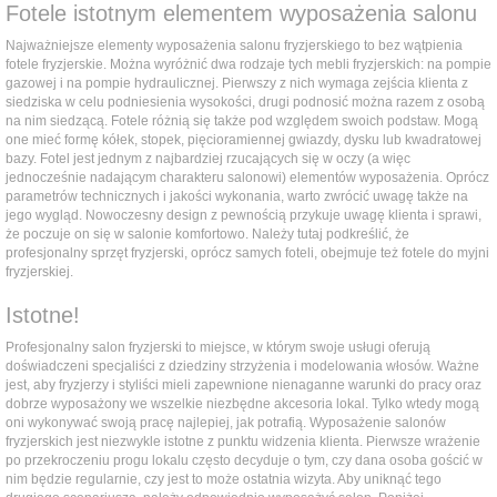
Fotele istotnym elementem wyposażenia salonu
Najważniejsze elementy wyposażenia salonu fryzjerskiego to bez wątpienia
fotele fryzjerskie. Można wyróżnić dwa rodzaje tych mebli fryzjerskich: na pompie
gazowej i na pompie hydraulicznej. Pierwszy z nich wymaga zejścia klienta z
siedziska w celu podniesienia wysokości, drugi podnosić można razem z osobą
na nim siedzącą. Fotele różnią się także pod względem swoich podstaw. Mogą
one mieć formę kółek, stopek, pięcioramiennej gwiazdy, dysku lub kwadratowej
bazy. Fotel jest jednym z najbardziej rzucających się w oczy (a więc
jednocześnie nadającym charakteru salonowi) elementów wyposażenia. Oprócz
parametrów technicznych i jakości wykonania, warto zwrócić uwagę także na
jego wygląd. Nowoczesny design z pewnością przykuje uwagę klienta i sprawi,
że poczuje on się w salonie komfortowo. Należy tutaj podkreślić, że
profesjonalny sprzęt fryzjerski, oprócz samych foteli, obejmuje też fotele do myjni
fryzjerskiej.
Istotne!
Profesjonalny salon fryzjerski to miejsce, w którym swoje usługi oferują
doświadczeni specjaliści z dziedziny strzyżenia i modelowania włosów. Ważne
jest, aby fryzjerzy i styliści mieli zapewnione nienaganne warunki do pracy oraz
dobrze wyposażony we wszelkie niezbędne akcesoria lokal. Tylko wtedy mogą
oni wykonywać swoją pracę najlepiej, jak potrafią. Wyposażenie salonów
fryzjerskich jest niezwykle istotne z punktu widzenia klienta. Pierwsze wrażenie
po przekroczeniu progu lokalu często decyduje o tym, czy dana osoba gościć w
nim będzie regularnie, czy jest to może ostatnia wizyta. Aby uniknąć tego