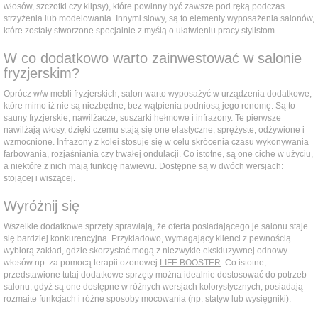
włosów, szczotki czy klipsy), które powinny być zawsze pod ręką podczas
strzyżenia lub modelowania. Innymi słowy, są to elementy wyposażenia salonów,
które zostały stworzone specjalnie z myślą o ułatwieniu pracy stylistom.
W co dodatkowo warto zainwestować w salonie
fryzjerskim?
Oprócz w/w mebli fryzjerskich, salon warto wyposażyć w urządzenia dodatkowe,
które mimo iż nie są niezbędne, bez wątpienia podniosą jego renomę. Są to
sauny fryzjerskie, nawilżacze, suszarki hełmowe i infrazony. Te pierwsze
nawilżają włosy, dzięki czemu stają się one elastyczne, sprężyste, odżywione i
wzmocnione. Infrazony z kolei stosuje się w celu skrócenia czasu wykonywania
farbowania, rozjaśniania czy trwałej ondulacji. Co istotne, są one ciche w użyciu,
a niektóre z nich mają funkcję nawiewu. Dostępne są w dwóch wersjach:
stojącej i wiszącej.
Wyróżnij się
Wszelkie dodatkowe sprzęty sprawiają, że oferta posiadającego je salonu staje
się bardziej konkurencyjna. Przykładowo, wymagający klienci z pewnością
wybiorą zakład, gdzie skorzystać mogą z niezwykle ekskluzywnej odnowy
włosów np. za pomocą terapii ozonowej
LIFE BOOSTER
. Co istotne,
przedstawione tutaj dodatkowe sprzęty można idealnie dostosować do potrzeb
salonu, gdyż są one dostępne w różnych wersjach kolorystycznych, posiadają
rozmaite funkcjach i różne sposoby mocowania (np. statyw lub wysięgniki).