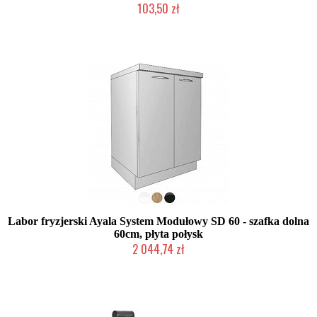
103,50 zł
W magazynie producenta
Labor fryzjerski Ayala System Modułowy SD 60 - szafka dolna
60cm, płyta połysk
2 044,74 zł
Produkcja na zamówienie Klienta