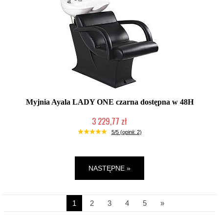
Myjnia Ayala LADY ONE czarna dostępna w 48H
3 229,77 zł
W magazynie producenta
5/5 (opinii: 2)
NASTĘPNE »
1
2
3
4
5
»