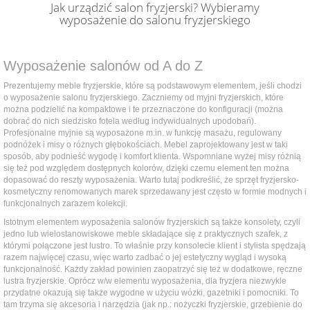
Jak urządzić salon fryzjerski? Wybieramy
wyposażenie do salonu fryzjerskiego
Wyposażenie salonów od A do Z
Prezentujemy meble fryzjerskie, które są podstawowym elementem, jeśli chodzi
o wyposażenie salonu fryzjerskiego. Zaczniemy od myjni fryzjerskich, które
można podzielić na kompaktowe i te przeznaczone do konfiguracji (można
dobrać do nich siedzisko fotela według indywidualnych upodobań).
Profesjonalne myjnie są wyposażone m.in. w funkcję masażu, regulowany
podnóżek i misy o różnych głębokościach. Mebel zaprojektowany jest w taki
sposób, aby podnieść wygodę i komfort klienta. Wspomniane wyżej misy różnią
się też pod względem dostępnych kolorów, dzięki czemu element ten można
dopasować do reszty wyposażenia. Warto tutaj podkreślić, że sprzęt fryzjersko-
kosmetyczny renomowanych marek sprzedawany jest często w formie modnych i
funkcjonalnych zarazem kolekcji.
Istotnym elementem wyposażenia salonów fryzjerskich są także konsolety, czyli
jedno lub wielostanowiskowe meble składające się z praktycznych szafek, z
którymi połączone jest lustro. To właśnie przy konsolecie klient i stylista spędzają
razem najwięcej czasu, więc warto zadbać o jej estetyczny wygląd i wysoką
funkcjonalność. Każdy zakład powinien zaopatrzyć się też w dodatkowe, ręczne
lustra fryzjerskie. Oprócz w/w elementu wyposażenia, dla fryzjera niezwykle
przydatne okazują się także wygodne w użyciu wózki, gazetniki i pomocniki. To
tam trzyma się akcesoria i narzędzia (jak np.: nożyczki fryzjerskie, grzebienie do