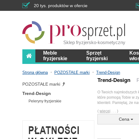
20 tys. produktów w ofercie
Sklep fryzjersko-kosmetyczny
Meble
Sprzęt
Kos
fryzjerskie
fryzjerski
wło
Strona główna
POZOSTAŁE marki
Trend-Design
Trend-Design
POZOSTAŁE marki
O Twoich najmłodszych kl
Trend-Design
które pomogą Tobie w zy
Peleryny fryzjerskie
klienteli. Pamiętaj, że 
(
więcej
. . . )
Cena