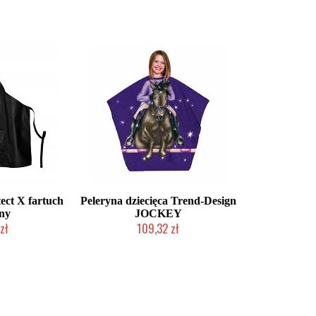
ect X fartuch
Peleryna dziecięca Trend-Design
ny
JOCKEY
zł
109,32 zł
łka w 24h)
Mała ilość (wysyłka w 24h)