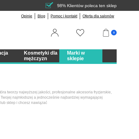
98% Klientów poleca ten sklep
Opinie
Blog
Pomoc i kontakt
Oferta dla salonów
0
acja
Kosmetyki dla
Marki w
mężczyzn
sklepie
óra tworzy najwyższej jakości, profesjonalne akcesoria fryzjerskie,
s Twojej najmłodszej a jednocześnie najbardziej wymagającej
 lub sklep i chcesz nawiązać