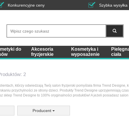
Konkurencyjne ceny
Szybka wysyłka
Wyszukaj
metyki do
Akcesoria
Kosmetyka i
Pielęgn
sów
fryzjerskie
wyposażenie
ciała
Produktów: 2
ientach, którzy odwiedzają Twój salon fryzjerski pomyślała firma Trend Designe, kt
skaniu przychylności ze strony dzieci. Produkty Trend Designe uprzyjemniają cza
nasz sklep Trend Designe to 100% oryginalności produktów! A jeżeli posiadasz salon
Producent