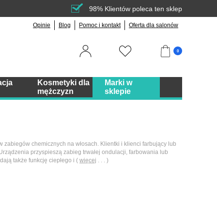
98% Klientów poleca ten sklep
Opinie
Blog
Pomoc i kontakt
Oferta dla salonów
0
acja
Kosmetyki dla
Marki w
mężczyzn
sklepie
w zabiegów chemicznych na włosach. Klientki i klienci farbujący lub
Urządzenia przyspieszą zabieg trwałej ondulacji, farbowania lub
ają także funkcję ciepłego i (
więcej
. . . )