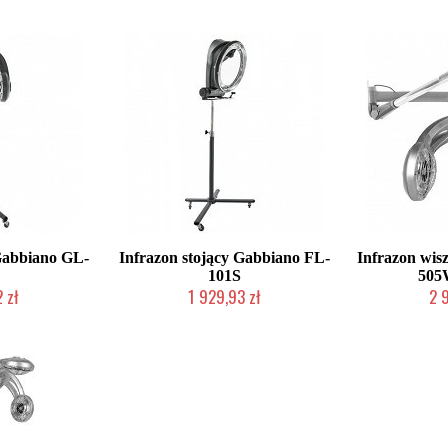
 Gabbiano GL-
Infrazon stojący Gabbiano FL-
Infrazon wis
101S
505
 zł
1 929,93 zł
2 
roducenta
W magazynie producenta
W magazy