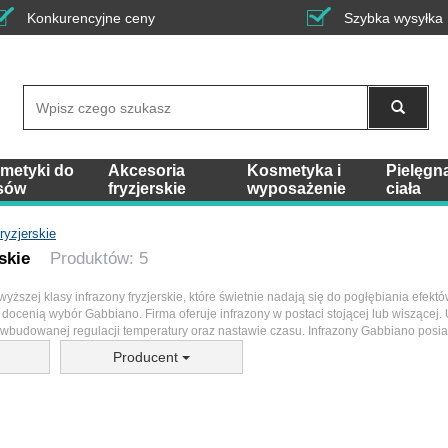
Konkurencyjne ceny
Szybka wysyłka
Wyszukaj
metyki do
Akcesoria
Kosmetyka i
Pielęgn
sów
fryzjerskie
wyposażenie
ciała
ryzjerskie
skie
Produktów: 5
ższej klasy infrazony fryzjerskie, które świetnie nadają się do pogłębiania efektó
docenią wybór Gabbiano. Firma oferuje infrazony w postaci stojącej lub wiszącej. 
 wbudowanej regulacji temperatury oraz nastawie czasu. Infrazony Gabbiano posiad
Producent