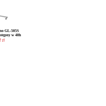
ano GL-505S
ostępny w 48h
 zł
roducenta