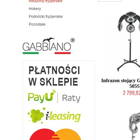
Infrazony fryzjerskie
Hokery
Podnóżki fryzjerskie
Pozostałe
Infrazon stojący
505S
2 799,92
W magazynie p