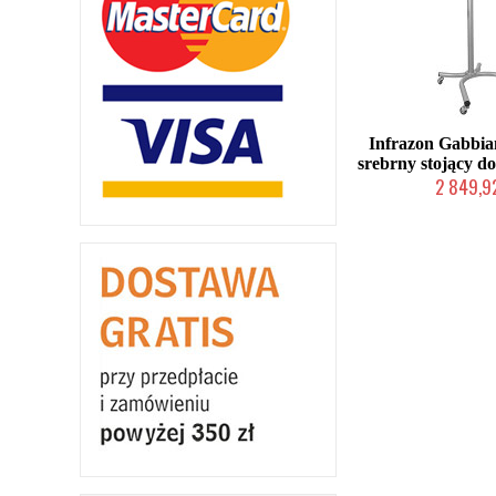
Infrazon Gabbi
srebrny stojący d
2 849,92
W magazynie p