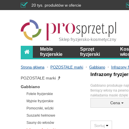
20 tys. produktów w ofercie
Sklep fryzjersko-kosmetyczny
Meble
Sprzęt
Kos
fryzjerskie
fryzjerski
wło
Strona główna
POZOSTAŁE marki
Gabbiano
Infrazony f
Infrazony fryzjer
POZOSTAŁE marki
Gabbiano produkuje najwy
Gabbiano
tleniący włosy na pewno 
Fotele fryzjerskie
nakładania maski dzięki
Myjnie fryzjerskie
Cena
Pomocniki, wózki
Suszarki hełmowe
Sauny do włosów