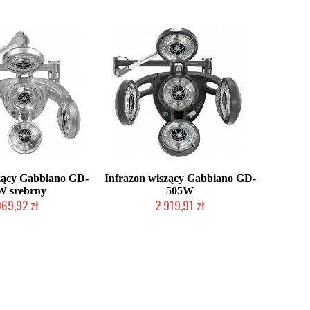
zący Gabbiano GD-
Infrazon wiszący Gabbiano GD-
W srebrny
505W
969,92 zł
2 919,91 zł
nie producenta
W magazynie producenta