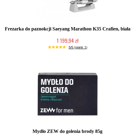
Frezarka do paznokcji Saeyang Marathon K35 Crafien, biała
1 199,94 zł
W magazynie producenta
5/5 (opinii: 1)
Mydło ZEW do golenia brody 85g