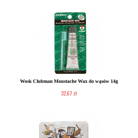
Wosk Clubman Moustache Wax do wąsów 14g
32,67 zł
Duża ilość (wysyłka w 24h)