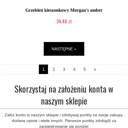
Grzebień kieszonkowy Morgan's amber
34,48 zł
Mała ilość (wysyłka w 24h)
NASTĘPNE »
1
2
3
4
5
»
Skorzystaj na założeniu konta w
naszym sklepie
Załóż konto w naszym sklepie i zdobywaj punkty za swoje zakupy,
dodane opinie i wiele innych. Pierwsze punkty zdobądź za
zarejestrowanie się poniżej: