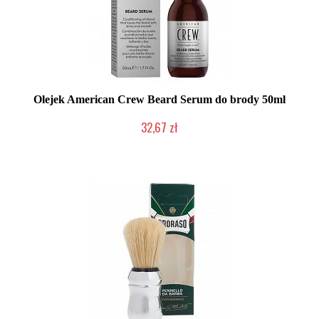
Olejek American Crew Beard Serum do brody 50ml
32,67 zł
Duża ilość (wysyłka w 24h)