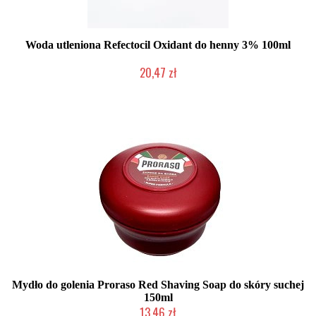
Woda utleniona Refectocil Oxidant do henny 3% 100ml
20,47 zł
Duża ilość (wysyłka w 24h)
Mydło do golenia Proraso Red Shaving Soap do skóry suchej
150ml
13,46 zł