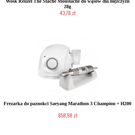
Wosk Reuzel The Stache Moustache do wąsów dla mężczyzn
28g
43,78 zł
Duża ilość (wysyłka w 24h)
Frezarka do paznokci Saeyang Marathon 3 Champion + H200
858,98 zł
W magazynie producenta