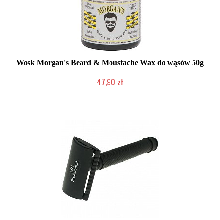
Wosk Morgan's Beard & Moustache Wax do wąsów 50g
47,90 zł
Mała ilość (wysyłka w 24h)