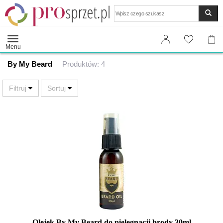
Wyszukaj
Menu
By My Beard
Produktów: 4
Olejek By My Beard do pielęgnacji brody 30ml