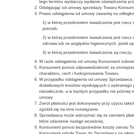
tego terminu wystarczy wysłanie oświadczenia pr
Odstępując od umowy sprzedaży Towaru Konsume
Prawo odstąpienia od umowy zawartej na odległo
1) w której przedmiotem świadczenia jest rzec
potrzeb;
2) w której przedmiotem świadczenia jest rzec
zdrowia lub ze względów higienicznych, jeżeli o
3) w której przedmiotem świadczenia są rzeczy, 
W razie odstąpienia od umowy Konsument zobowiąza
Konsument ponosi odpowiedzialność za zmniejsze
charakteru, cech i funkcjonowania Towaru.
W przypadku odstąpienia od umowy Sprzedawca z
dodatkowych kosztów wynikających z wybranego p
niezwłocznie, a w każdym przypadku nie później 
umowy.
Zwrot płatności jest dokonywany przy użyciu taki
zgodził się na inne rozwiązanie.
Sprzedawca może wstrzymać się ze zwrotem płatn
które zdarzenie nastąpi wcześniej.
Konsument ponosi bezpośrednie koszty zwrotu To
Konsument odsyła Towar do Sprzedawcy na własny 