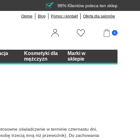
98% Klientów poleca ten sklep
Opinie
Blog
Pomoc i kontakt
Oferta dla salonów
0
acja
Kosmetyki dla
Marki w
mężczyzn
sklepie
osowne oświadczenie w terminie czternastu dni,
osobę trzecią inną niż przewoźnik). Do zachowania