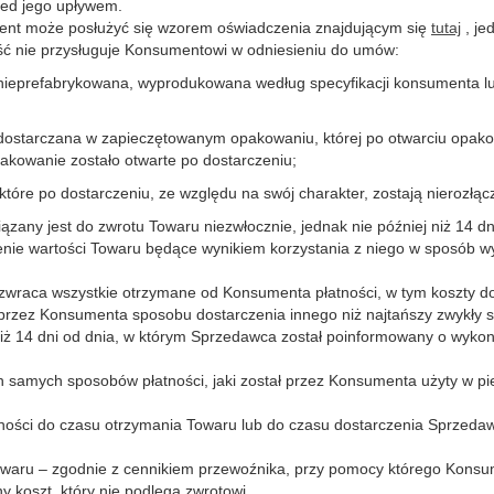
zed jego upływem.
nt może posłużyć się wzorem oświadczenia znajdującym się
tutaj
, je
ść nie przysługuje Konsumentowi w odniesieniu do umów:
z nieprefabrykowana, wyprodukowana według specyfikacji konsumenta l
z dostarczana w zapieczętowanym opakowaniu, której po otwarciu opak
pakowanie zostało otwarte po dostarczeniu;
które po dostarczeniu, ze względu na swój charakter, zostają nierozłąc
ny jest do zwrotu Towaru niezwłocznie, jednak nie później niż 14 dn
nie wartości Towaru będące wynikiem korzystania z niego w sposób wy
wraca wszystkie otrzymane od Konsumenta płatności, w tym koszty d
rzez Konsumenta sposobu dostarczenia innego niż najtańszy zwykły 
niż 14 dni od dnia, w którym Sprzedawca został poinformowany o wyk
ch samych sposobów płatności, jaki został przez Konsumenta użyty w p
ości do czasu otrzymania Towaru lub do czasu dostarczenia Sprzedawc
waru – zgodnie z cennikiem przewoźnika, przy pomocy którego Konsum
koszt, który nie podlega zwrotowi.