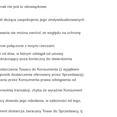
dnak nie jest to obowiązkowe.
ub służąca zaspokojeniu jego zindywidualizowanych
owania nie można zwrócić ze względu na ochronę
znie połączone z innymi rzeczami.
i od dnia, w którym odstąpił od umowy.
kraczający poza konieczny do stwierdzenia
ostarczenia Towaru do Konsumenta (z wyjątkiem
sposób dostarczenia oferowany przez Sprzedawcę),
onaniu przez Konsumenta prawa odstąpienia od
ierwotnej transakcji, chyba że wyraźnie Konsument
y dowodu jego odesłania, w zależności od tego,
ent dostarcza zwracany Towar do Sprzedawcy, tj.