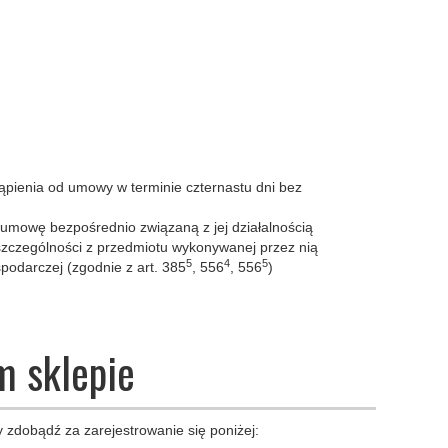
pienia od umowy w terminie czternastu dni bez
 umowę bezpośrednio związaną z jej działalnością
szczególności z przedmiotu wykonywanej przez nią
5
4
5
podarczej (zgodnie z art. 385
, 556
, 556
)
m sklepie
 zdobądź za zarejestrowanie się poniżej: