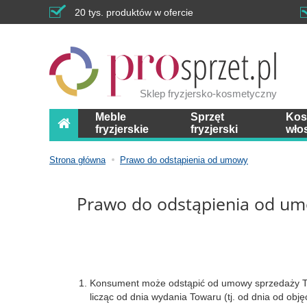
20 tys. produktów w ofercie
Sklep fryzjersko-kosmetyczny
Meble
Sprzęt
Kos
fryzjerskie
fryzjerski
wło
Strona główna
Prawo do odstąpienia od umowy
Prawo do odstąpienia od u
Konsument może odstąpić od umowy sprzedaży Tow
licząc od dnia wydania Towaru (tj. od dnia od ob