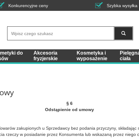
Konkurencyjne ceny
Szybka wysyłka
Wyszukaj
metyki do
Akcesoria
Kosmetyka i
Pielęgn
sów
fryzjerskie
wyposażenie
ciała
mowy
§ 6
Odstąpienie od umowy
arów zakupionych u Sprzedawcy bez podania przyczyny, składając st
jęcia rzeczy w posiadanie przez Konsumenta lub wskazaną przez niego 