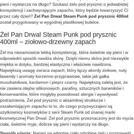
pieni i wystarcza na długo? Szukasz żelu pod prysznic o jedwabistej
konsystencji i zachwycającym zapachu, który będzie towarzyszyć Ci
przez cały dzień?
Żel Pan Drwal Steam Punk pod prysznic 400ml
został przygotowany w wygodnej plastikowej butelce.
Żel Pan Drwal Steam Punk pod prysznic
400ml – ziołowo-drzewny zapach
Żel ma niesamowicie lekką konsystencję, która świetnie się pieni i w
odpowiedni sposób nawilża skórę. Dzięki niemu skóra jest niezwykle
miękka w dotyku, bardziej elastyczna i właściwie nawilżona.
Największą uwagę zwraca zapach, który łączy akordy ziołowe, nuty
lawendy i aromaty korzenno-przyprawowe, takie jak gałka
muszkatołowa, kardamon i pieprz czarny. Największą zaletą jest, że
nie zawiera olejów silikonowych, parafiny, sztucznych barwników i
konserwantów, które mogłyby powodować alergie i wywoływać
podrażnienia. Żel pod prysznic o aksamitnej strukturze i
oszałamiającym zapachu to to, do czego przyzwyczajeni są
użytkownicy kosmetyków z serii Steam Punk od znanej marki
kosmetycznej Pan Drwal. Żel pod prysznic przeznaczony jest do mycia
ciała, świetnie myje, dobrze się pieni i wystarczy na długo.
Sposób użycia:
Nanieś na wilgotne ciało odrobinę żelu i rozprowadź