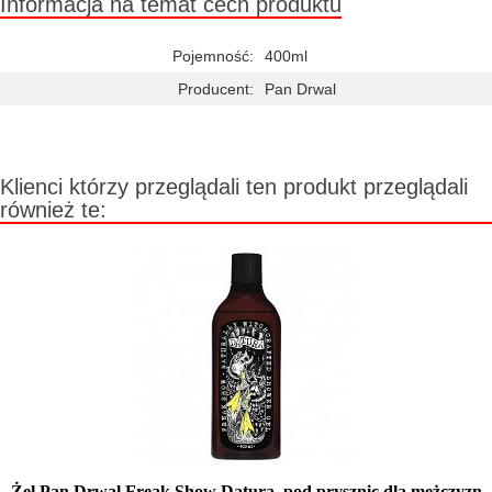
Informacja na temat cech produktu
Pojemność:
400ml
Producent:
Pan Drwal
Klienci którzy przeglądali ten produkt przeglądali
również te:
Żel Pan Drwal Freak Show Datura, pod prysznic dla mężczyzn