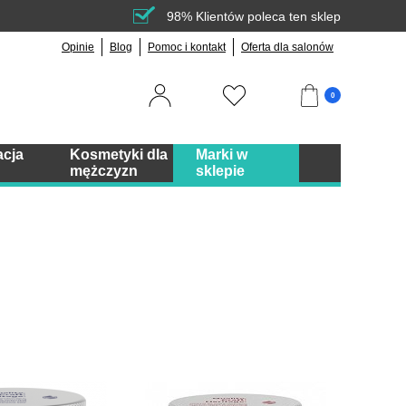
98% Klientów poleca ten sklep
Opinie
Blog
Pomoc i kontakt
Oferta dla salonów
0
acja
Kosmetyki dla
Marki w
mężczyzn
sklepie