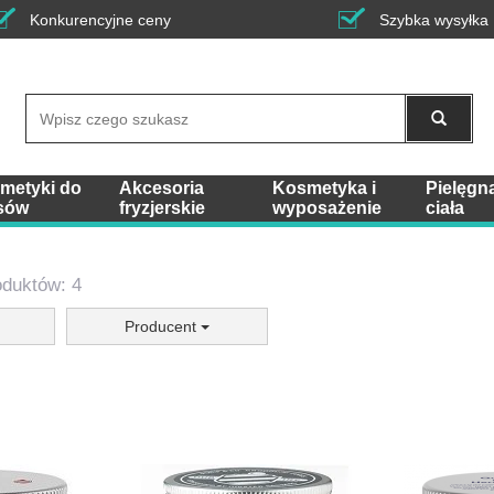
Konkurencyjne ceny
Szybka wysyłka
Wyszukaj
metyki do
Akcesoria
Kosmetyka i
Pielęgn
sów
fryzjerskie
wyposażenie
ciała
oduktów: 4
Producent