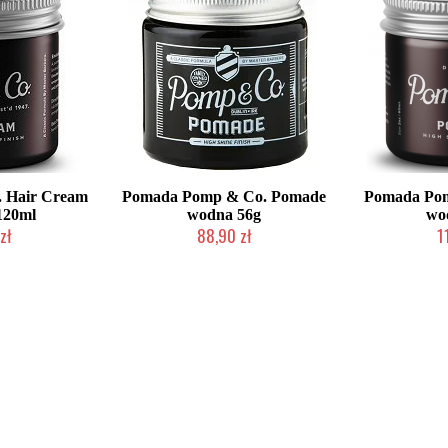
. Hair Cream
Pomada Pomp & Co. Pomade
Pomada Po
120ml
wodna 56g
wo
zł
88,90 zł
1
dostępny
Chwilowo niedostępny
Chwilow