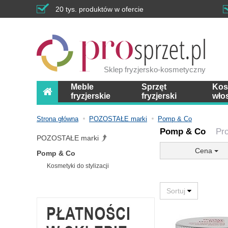
20 tys. produktów w ofercie
Sklep fryzjersko-kosmetyczny
Meble
Sprzęt
Kos
fryzjerskie
fryzjerski
wło
Strona główna
POZOSTAŁE marki
Pomp & Co
Pomp & Co
Pr
POZOSTAŁE marki
Cena
Pomp & Co
Kosmetyki do stylizacji