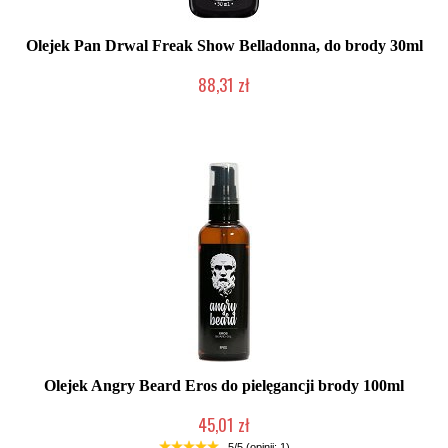
Olejek Pan Drwal Freak Show Belladonna, do brody 30ml
88,31 zł
Mała ilość (wysyłka w 24h)
Olejek Angry Beard Eros do pielęgancji brody 100ml
45,01 zł
Produkt wycofany
5/5 (opinii: 1)