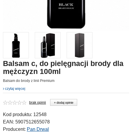
Balsam c, do pielęgnacji brody dla
mężczyzn 100ml
Balsam do brody z linii Premium
czytaj więcej
brak opinii
+ dodaj opinie
Kod produktu:
12548
EAN:
5907512655078
Producent:
Pan Drwal