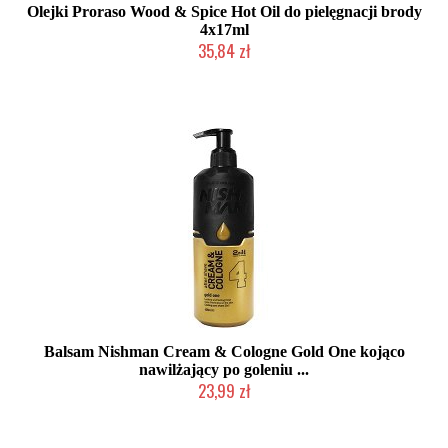
Olejki Proraso Wood & Spice Hot Oil do pielęgnacji brody
4x17ml
35,84 zł
Mała ilość (wysyłka w 24h)
Balsam Nishman Cream & Cologne Gold One kojąco
nawilżający po goleniu ...
23,99 zł
Mała ilość (wysyłka w 24h)