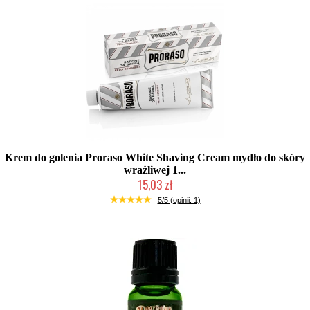
Krem do golenia Proraso White Shaving Cream mydło do skóry
wrażliwej 1...
15,03 zł
Duża ilość (wysyłka w 24h)
5/5 (opinii: 1)