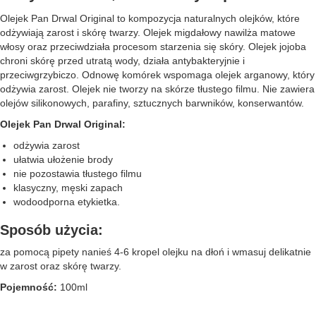
Olejek Pan Drwal Original to kompozycja naturalnych olejków, które
odżywiają zarost i skórę twarzy. Olejek migdałowy nawilża matowe
włosy oraz przeciwdziała procesom starzenia się skóry. Olejek jojoba
chroni skórę przed utratą wody, działa antybakteryjnie i
przeciwgrzybiczo. Odnowę komórek wspomaga olejek arganowy, który
odżywia zarost. Olejek nie tworzy na skórze tłustego filmu. Nie zawiera
olejów silikonowych, parafiny, sztucznych barwników, konserwantów.
Olejek Pan Drwal Original:
odżywia zarost
ułatwia ułożenie brody
nie pozostawia tłustego filmu
klasyczny, męski zapach
wodoodporna etykietka.
Sposób użycia:
za pomocą pipety nanieś 4-6 kropel olejku na dłoń i wmasuj delikatnie
w zarost oraz skórę twarzy.
Pojemność:
100ml