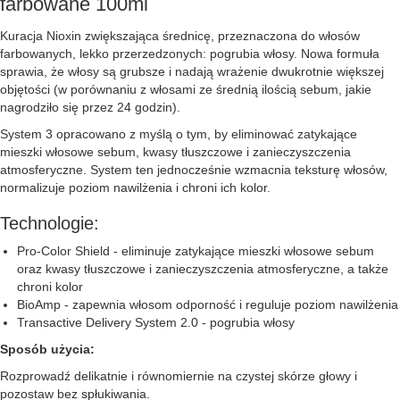
farbowane 100ml
Kuracja Nioxin zwiększająca średnicę, przeznaczona do włosów
farbowanych, lekko przerzedzonych: pogrubia włosy. Nowa formuła
sprawia, że włosy są grubsze i nadają wrażenie dwukrotnie większej
objętości (w porównaniu z włosami ze średnią ilością sebum, jakie
nagrodziło się przez 24 godzin).
System 3 opracowano z myślą o tym, by eliminować zatykające
mieszki włosowe sebum, kwasy tłuszczowe i zanieczyszczenia
atmosferyczne. System ten jednocześnie wzmacnia teksturę włosów,
normalizuje poziom nawilżenia i chroni ich kolor.
Technologie:
Pro-Color Shield - eliminuje zatykające mieszki włosowe sebum
oraz kwasy tłuszczowe i zanieczyszczenia atmosferyczne, a także
chroni kolor
BioAmp - zapewnia włosom odporność i reguluje poziom nawilżenia
Transactive Delivery System 2.0 - pogrubia włosy
Sposób użycia:
Rozprowadź delikatnie i równomiernie na czystej skórze głowy i
pozostaw bez spłukiwania.