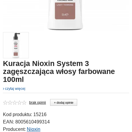
Kuracja Nioxin System 3
zagęszczająca włosy farbowane
100ml
czytaj więcej
brak opinii
+ dodaj opinie
Kod produktu:
15216
EAN:
8005610499314
Producent:
Nioxin