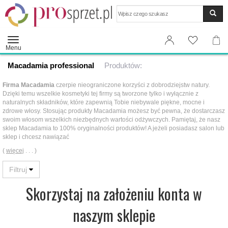
Wyszukaj
Menu
Macadamia professional
Produktów:
Firma Macadamia
czerpie nieograniczone korzyści z dobrodziejstw natury.
Dzięki temu wszelkie kosmetyki tej firmy są tworzone tylko i wyłącznie z
naturalnych składników, które zapewnią Tobie niebywale piękne, mocne i
zdrowe włosy. Stosując produkty Macadamia możesz być pewna, że dostarczasz
swoim włosom wszelkich niezbędnych wartości odżywczych. Pamiętaj, że nasz
sklep Macadamia to 100% oryginalności produktów! A jeżeli posiadasz salon lub
sklep i chcesz nawiązać
(
więcej
. . . )
Skorzystaj na założeniu konta w
naszym sklepie