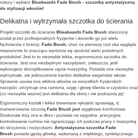
natury i wybierz
Bluebeards Fade Brush - szczotkę antystatyczną
do stylizacji włosów!
Delikatna i wytrzymała szczotka do ścierania
Projekt szczotki do ścierania
Blieabeards Fade Brush
stworzony
został przez profesjonalnych fryzjerów i doceniło go już wielu
fachowców z branży.
Fade Brush,
choć na pierwszy rzut oka wygląda
niepozornie to znacząco wyróżnia się spośród wielu podobnych
produktów! Jest to to niezwykle lekka, ergonomiczna szczotka do
ścierania. Jest ona niezbędnym narzędziem, zwłaszcza, jeśli
wykonujesz skomplikowane cięcia maszynką. Posiada ona niezwykle
wytrzymałe, ale jednocześnie bardzo delikatne wegańskie włosie.
Sprawnie usuwa ona włókna włosów ze wszystkich fryzjerskich
narzędzi, utrzymuje ona ramiona, szyję i głowę klienta w czystości oraz
(co niezwykle ważne) jest delikatna dla skóry i nie podrażnia jej!
Ergonomiczny kształt i lekka drewniana rękojeść sprawiają, iż
manewrowanie szczotą
Fade Brush jest
wyjątkowo komfortowe.
Doskonale leży ona w dłoni i pozwala na wygodne, precyzyjne
kontrolowanie ruchów nie ograniczając ich podczas pracy z maszynką
do strzyżenia i nożyczkami.
Antystatyczna szczotka Fade
Brush
posiada gęstą główkę, wykonaną z miękkiego, syntetycznego