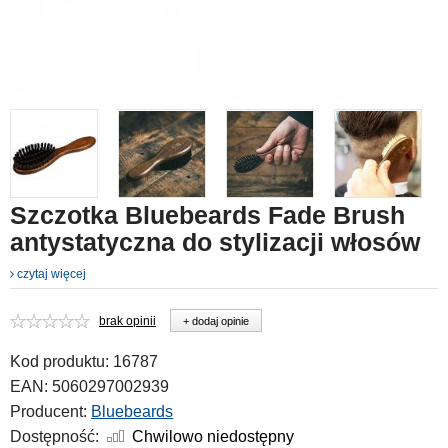
Szczotka Bluebeards Fade Brush
antystatyczna do stylizacji włosów
czytaj więcej
brak opinii
+ dodaj opinie
Kod produktu:
16787
EAN:
5060297002939
Producent:
Bluebeards
Dostępność:
Chwilowo niedostępny