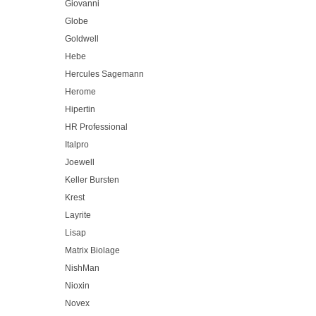
Giovanni
Globe
Goldwell
Hebe
Hercules Sagemann
Herome
Hipertin
HR Professional
Italpro
Joewell
Keller Bursten
Krest
Layrite
Lisap
Matrix Biolage
NishMan
Nioxin
Novex