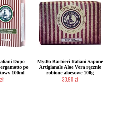
aliani Dopo
Mydło Barbieri Italiani Sapone
ergamotto po
Artigianale Aloe Vera ręcznie
otowy 100ml
robione aloesowe 100g
zł
33,90 zł
łka w 24h)
Mała ilość (wysyłka w 24h)