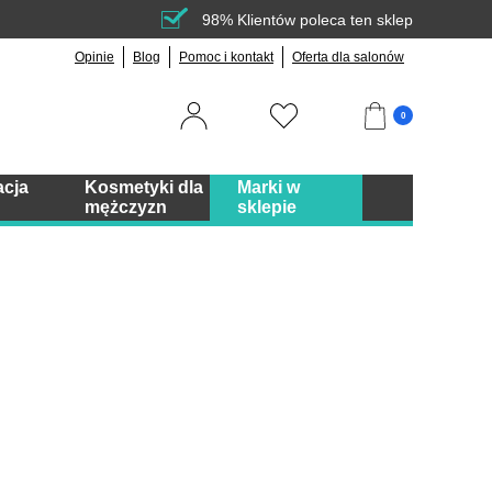
98% Klientów poleca ten sklep
Opinie
Blog
Pomoc i kontakt
Oferta dla salonów
0
acja
Kosmetyki dla
Marki w
mężczyzn
sklepie