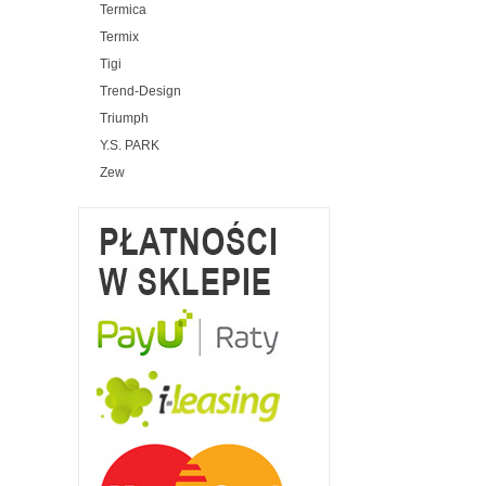
Termica
Termix
Tigi
Trend-Design
Triumph
Y.S. PARK
Zew