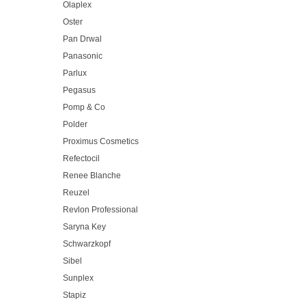
Olaplex
Oster
Pan Drwal
Panasonic
Parlux
Pegasus
Pomp & Co
Polder
Proximus Cosmetics
Refectocil
Renee Blanche
Reuzel
Revlon Professional
Saryna Key
Schwarzkopf
Sibel
Sunplex
Stapiz