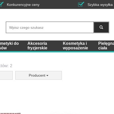
Konkurencyjne ceny
Szybka wysyłka
Wyszukaj
metyki do
Akcesoria
Kosmetyka i
Pielęgn
sów
fryzjerskie
wyposażenie
ciała
tów: 2
Producent