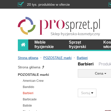
20 tys. produktów w ofercie
Sklep fryzjersko-kosmetyczny
Meble
Sprzęt
Kos
fryzjerskie
fryzjerski
wło
Strona główna
POZOSTAŁE marki
Barbieri
Barbieri
Produk
Strona główna
Cena
POZOSTAŁE marki
American Crew
Bandido
Barbieri
Barbicade
Batiste