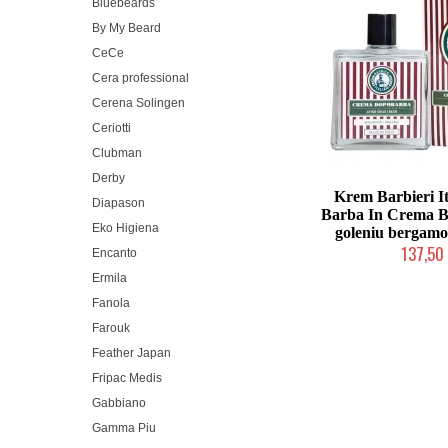
Bluebeards
By My Beard
CeCe
Cera professional
Cerena Solingen
Ceriotti
Clubman
Derby
Krem Barbieri It
Diapason
Barba In Crema B
Eko Higiena
goleniu bergam
137,50 
Encanto
Duża ilość (wysy
Ermila
Fanola
Farouk
Feather Japan
Fripac Medis
Gabbiano
Gamma Piu