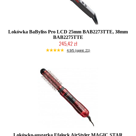
Lokówka BaByliss Pro LCD 25mm BAB2273TTE, 38mm
BAB2275TTE
245,42 zł
Mała ilość (wysyłka w 24h)
4.9/5 (opinii: 21)
Lokówko-suszarka Efalock AirStyler MAGIC STAR