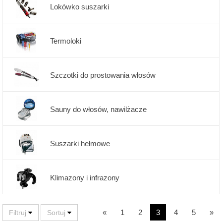
Lokówko suszarki
Termoloki
Szczotki do prostowania włosów
Sauny do włosów, nawilżacze
Suszarki hełmowe
Klimazony i infrazony
«
1
2
3
4
5
»