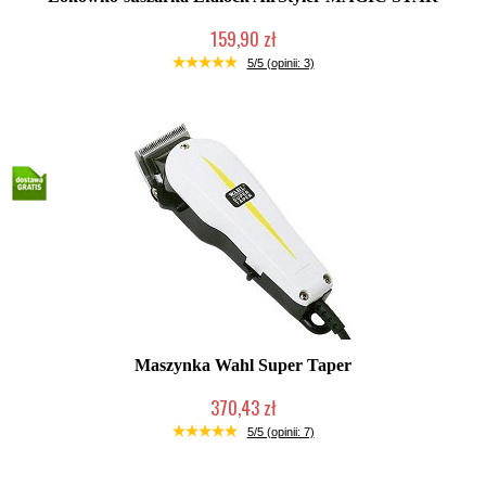
159,90 zł
Duża ilość (wysyłka w 24h)
5/5 (opinii: 3)
Maszynka Wahl Super Taper
370,43 zł
2-5 dni roboczych
5/5 (opinii: 7)