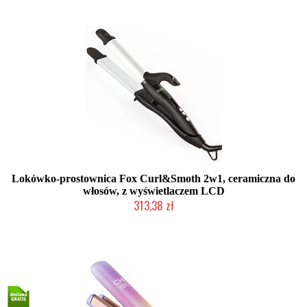
Lokówko-prostownica Fox Curl&Smoth 2w1, ceramiczna do
włosów, z wyświetlaczem LCD
313,38 zł
Mała ilość (wysyłka w 24h)