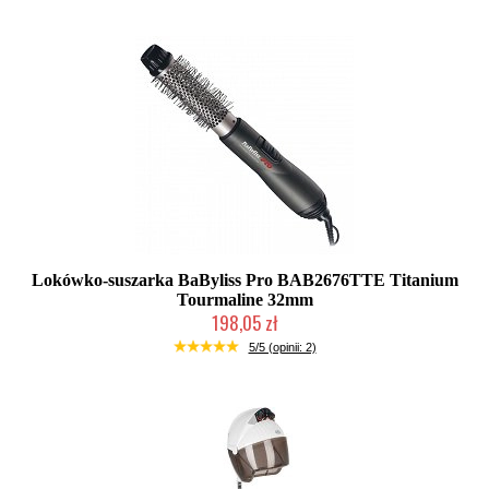
Lokówko-suszarka BaByliss Pro BAB2676TTE Titanium
Tourmaline 32mm
198,05 zł
Mała ilość (wysyłka w 24h)
5/5 (opinii: 2)