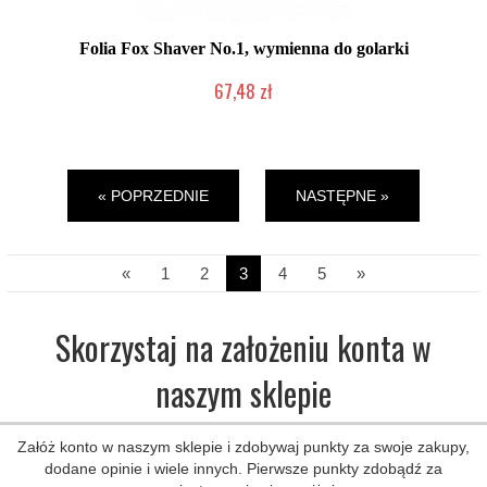
Folia Fox Shaver No.1, wymienna do golarki
67,48 zł
Mała ilość (wysyłka w 24h)
« POPRZEDNIE
NASTĘPNE »
«
1
2
3
4
5
»
Skorzystaj na założeniu konta w
naszym sklepie
Załóż konto w naszym sklepie i zdobywaj punkty za swoje zakupy,
dodane opinie i wiele innych. Pierwsze punkty zdobądź za