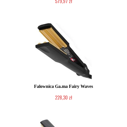
579,97 zł
Chwilowo niedostępny
Falownica Ga.ma Fairy Waves
228,30 zł
Duża ilość (wysyłka w 24h)