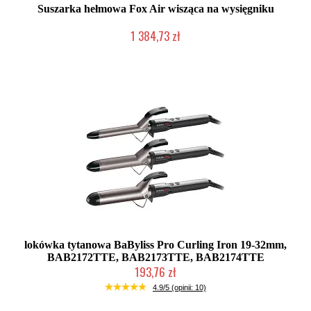
Suszarka hełmowa Fox Air wisząca na wysięgniku
1 384,73 zł
2-5 dni roboczych
lokówka tytanowa BaByliss Pro Curling Iron 19-32mm,
BAB2172TTE, BAB2173TTE, BAB2174TTE
193,76 zł
Duża ilość (wysyłka w 24h)
4.9/5 (opinii: 10)