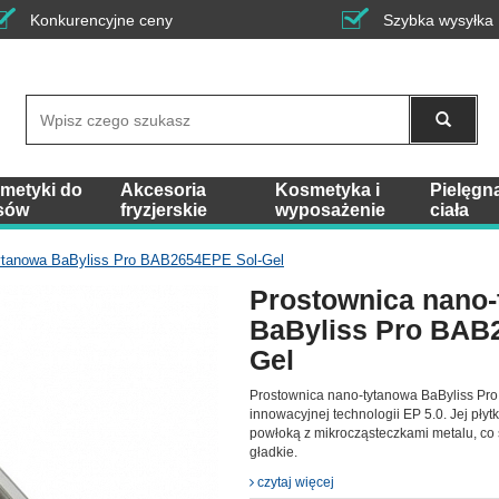
Konkurencyjne ceny
Szybka wysyłka
Wyszukaj
metyki do
Akcesoria
Kosmetyka i
Pielęgn
sów
fryzjerskie
wyposażenie
ciała
tytanowa BaByliss Pro BAB2654EPE Sol-Gel
Prostownica nano-
BaByliss Pro BAB
Gel
Prostownica nano-tytanowa BaByliss Pr
innowacyjnej technologii EP 5.0. Jej płyt
powłoką z mikrocząsteczkami metalu, co 
gładkie.
czytaj więcej