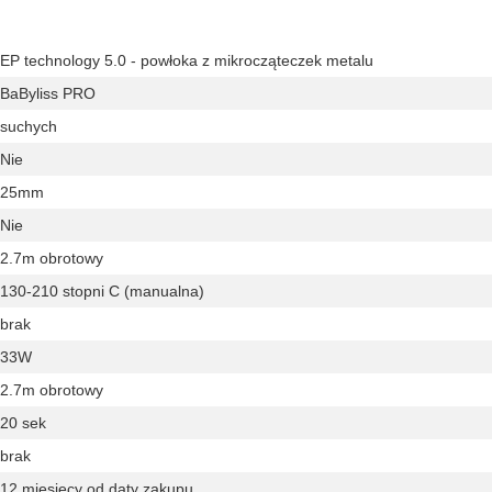
EP technology 5.0 - powłoka z mikrocząteczek metalu
BaByliss PRO
suchych
Nie
25mm
Nie
2.7m obrotowy
130-210 stopni C (manualna)
brak
33W
2.7m obrotowy
20 sek
brak
12 miesięcy od daty zakupu