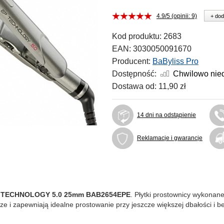
4.9/5 (opinii: 9)
+ dod
Kod produktu:
2683
EAN:
3030050091670
Producent:
BaByliss Pro
Dostępność:
Chwilowo nie
Dostawa od:
11,90 zł
14 dni na odstąpienie
Reklamacje i gwarancje
P TECHNOLOGY 5.0 25mm BAB2654EPE
. Płytki prostownicy wykonan
adsze i zapewniają idealne prostowanie przy jeszcze większej dbałości 