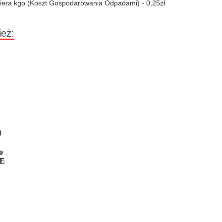
iera kgo (Koszt Gospodarowania Odpadami) - 0,25zł
ież:
o
PE