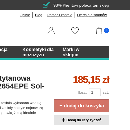
98% Klientów poleca ten sklep
Opinie
Blog
Pomoc i kontakt
Oferta dla salonów
0
acja
Kosmetyki dla
Marki w
mężczyzn
sklepie
185,15 zł
tytanowa
2654EPE Sol-
Ilość:
szt.
o została wykonana według
+ dodaj do koszyka
ki zostały pokryte najnowszą
sprawia, że są idealnie
Dodaj do listy życzeń