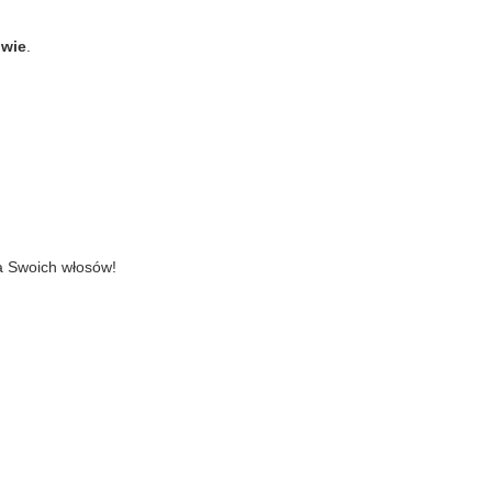
owie
.
la Swoich włosów!