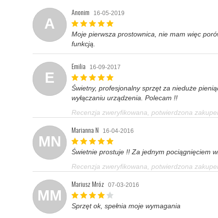
Anonim
16-05-2019
A
Moje pierwsza prostownica, nie mam więc poró
funkcją.
Emilia
16-09-2017
E
Świetny, profesjonalny sprzęt za nieduże pien
wyłączaniu urządzenia. Polecam !!
Recenzja zweryfikowana, potwierdzona zakup
Marianna N
16-04-2016
MN
Świetnie prostuje !! Za jednym pociągnięciem wło
Recenzja zweryfikowana, potwierdzona zakup
Mariusz Mróz
07-03-2016
MM
Sprzęt ok, spełnia moje wymagania