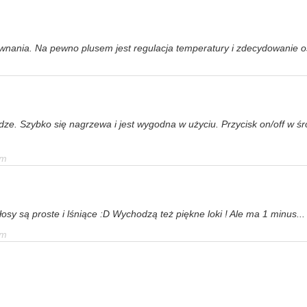
wnania. Na pewno plusem jest regulacja temperatury i zdecydowanie o
iądze. Szybko się nagrzewa i jest wygodna w użyciu. Przycisk on/off 
em
sy są proste i lśniące :D Wychodzą też piękne loki ! Ale ma 1 minus... pł
em