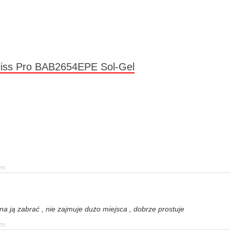
liss Pro BAB2654EPE Sol-Gel
em
 ją zabrać , nie zajmuje dużo miejsca , dobrze prostuje
em