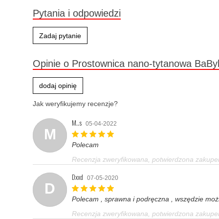
Pytania i odpowiedzi
Zadaj pytanie
Opinie o Prostownica nano-tytanowa BaBy
dodaj opinię
Jak weryfikujemy recenzje?
M..s
05-04-2022
M
Polecam
Recenzja zweryfikowana, potwierdzona zakup
Dxxd
07-05-2020
D
Polecam , sprawna i podręczna , wszędzie można
Recenzja zweryfikowana, potwierdzona zakup