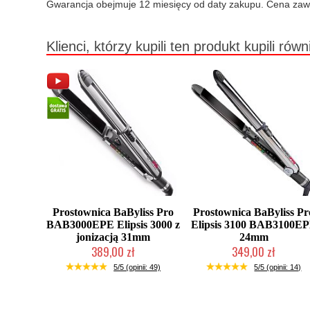
Gwarancja obejmuje 12 miesięcy od daty zakupu. Cena zaw
Klienci, którzy kupili ten produkt kupili równ
Prostownica BaByliss Pro
Prostownica BaByliss Pr
BAB3000EPE Elipsis 3000 z
Elipsis 3100 BAB3100E
jonizacją 31mm
24mm
389,00 zł
349,00 zł
Duża ilość (wysyłka w 24h)
Duża ilość (wysyłka w 24h)
5/5 (opinii: 49)
5/5 (opinii: 14)