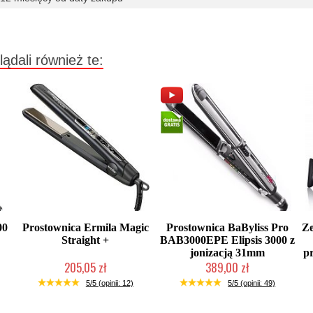
lądali również te:
00
Prostownica Ermila Magic
Prostownica BaByliss Pro
Z
Straight +
BAB3000EPE Elipsis 3000 z
jonizacją 31mm
pr
205,05 zł
389,00 zł
Produkt wycofany
Duża ilość (wysyłka w 24h)
5/5 (opinii: 12)
5/5 (opinii: 49)