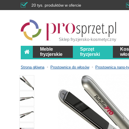
20 tys. produktów w ofercie
Sklep fryzjersko-kosmetyczny
Meble
Sprzęt
Kos
fryzjerskie
fryzjerski
wło
Strona główna
Prostownice do włosów
Prostownica nano-