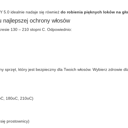
5.0 idealnie nadaje się również
do robienia pięknych loków na gł
lu najlepszej ochrony włosów
resie 130 – 210 stopni C. Odpowiednio:
y sprzęt, który jest bezpieczny dla Twoich włosów. Wybierz zdrowie d
oC, 180oC, 210oC)
się prostownicy)