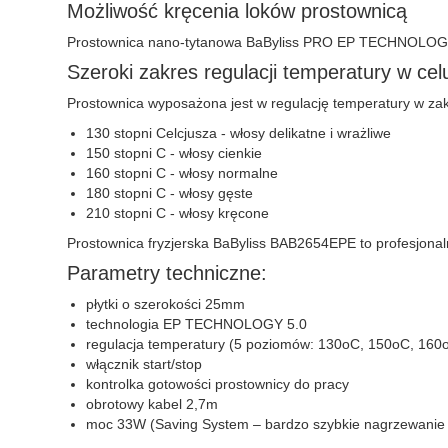
Możliwość kręcenia loków prostownicą
Prostownica nano-tytanowa BaByliss PRO EP TECHNOLOGY 
Szeroki zakres regulacji temperatury w ce
Prostownica wyposażona jest w regulację temperatury w zak
130 stopni Celcjusza - włosy delikatne i wrażliwe
150 stopni C - włosy cienkie
160 stopni C - włosy normalne
180 stopni C - włosy gęste
210 stopni C - włosy kręcone
Prostownica fryzjerska BaByliss BAB2654EPE to profesjonaln
Parametry techniczne:
płytki o szerokości 25mm
technologia EP TECHNOLOGY 5.0
regulacja temperatury (5 poziomów: 130oC, 150oC, 160
włącznik start/stop
kontrolka gotowości prostownicy do pracy
obrotowy kabel 2,7m
moc 33W (Saving System – bardzo szybkie nagrzewanie 