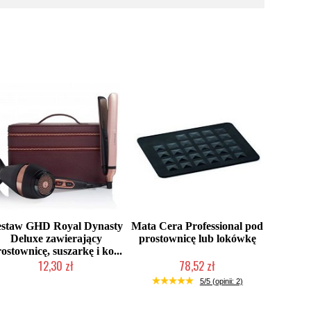
estaw GHD Royal Dynasty
Mata Cera Professional pod
Deluxe zawierający
prostownicę lub lokówkę
ostownicę, suszarkę i ko...
12,30 zł
78,52 zł
Produkt wycofany
Chwilowo niedostępny
5/5 (opinii: 2)