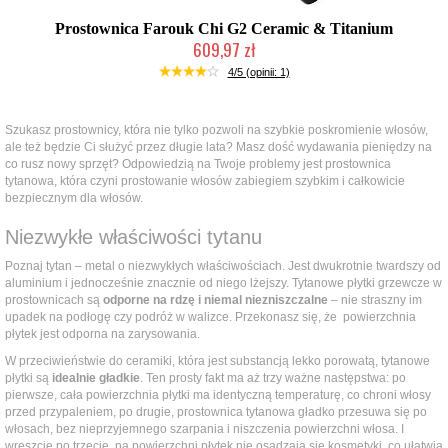
Prostownica Farouk Chi G2 Ceramic & Titanium
609,97 zł
2-5 dni roboczych
4/5 (opinii: 1)
Szukasz prostownicy, która nie tylko pozwoli na szybkie poskromienie włosów,
ale też będzie Ci służyć przez długie lata? Masz dość wydawania pieniędzy na
co rusz nowy sprzęt? Odpowiedzią na Twoje problemy jest prostownica
tytanowa, która czyni prostowanie włosów zabiegiem szybkim i całkowicie
bezpiecznym dla włosów.
Niezwykłe właściwości tytanu
Poznaj tytan – metal o niezwykłych właściwościach. Jest dwukrotnie twardszy od
aluminium i jednocześnie znacznie od niego lżejszy. Tytanowe płytki grzewcze w
prostownicach są
odporne na rdzę i niemal niezniszczalne
– nie straszny im
upadek na podłogę czy podróż w walizce. Przekonasz się, że powierzchnia
płytek jest odporna na zarysowania.
W przeciwieństwie do ceramiki, która jest substancją lekko porowatą, tytanowe
płytki są
idealnie gładkie
. Ten prosty fakt ma aż trzy ważne następstwa: po
pierwsze, cała powierzchnia płytki ma identyczną temperaturę, co chroni włosy
przed przypaleniem, po drugie, prostownica tytanowa gładko przesuwa się po
włosach, bez nieprzyjemnego szarpania i niszczenia powierzchni włosa. I
wreszcie po trzecie, na powierzchni płytek nie osadzają się kosmetyki, co ułatwia